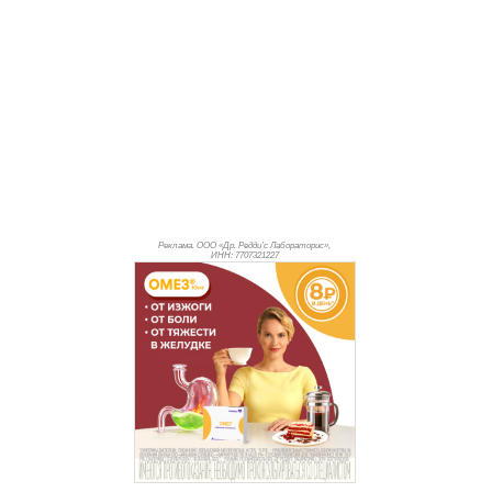
Реклама. ООО «Др. Редди’с Лабораторис»,
ИНН: 770
7321227