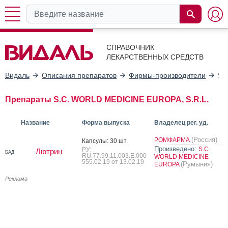
СПРАВОЧНИК
ЛЕКАРСТВЕННЫХ СРЕДСТВ
Видаль
Описания препаратов
Фирмы-производители
S.
Препараты S.C. WORLD MEDICINE EUROPA, S.R.L.
Название
Форма выпуска
Владелец рег. уд.
(Россия)
РОМФАРМА
Кап­су­лы: 30 шт.
Произведено:
S.C.
РУ:
Лютрин
БАД
RU.77.99.11.003.Е.000
WORLD MEDICINE
555.02.19 от 13.02.19
(Румыния)
EUROPA
Реклама