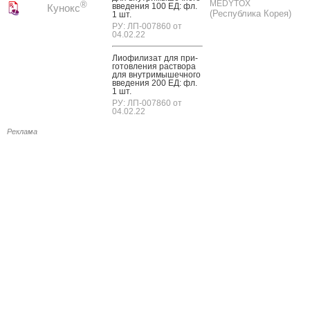
MEDYTOX
®
вве­дения 100 ЕД: фл.
Кунокс
(Республика Корея)
1 шт.
РУ: ЛП-007860 от
04.02.22
Ли­офи­лизат для при­
готов­ле­ния рас­тво­ра
для внут­ри­мышеч­но­го
вве­дения 200 ЕД: фл.
1 шт.
РУ: ЛП-007860 от
04.02.22
Реклама