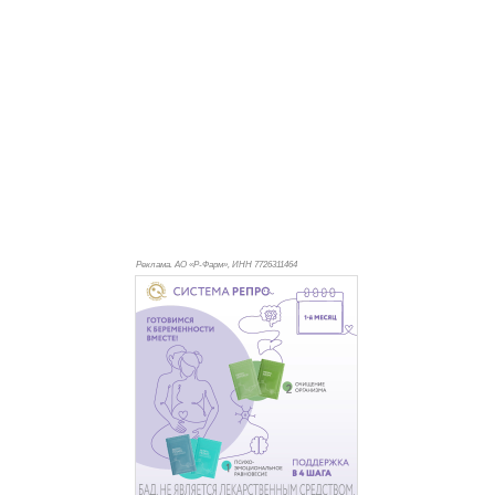
Реклама. АО «Р-Фарм», ИНН 772
6311464