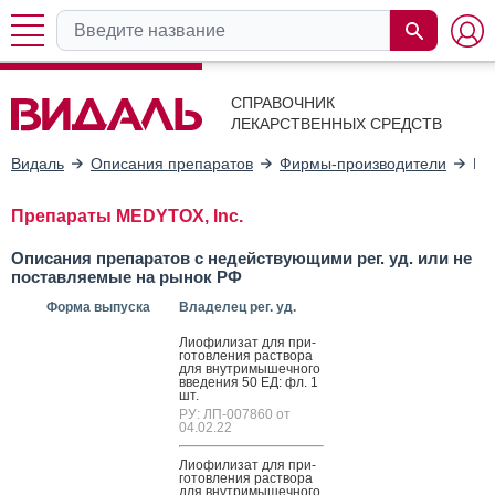
СПРАВОЧНИК
ЛЕКАРСТВЕННЫХ СРЕДСТВ
Видаль
Описания препаратов
Фирмы-производители
ME
Препараты MEDYTOX, Inc.
Описания препаратов с недействующими рег. уд. или не
поставляемые на рынок РФ
Форма выпуска
Владелец рег. уд.
Ли­офи­лизат для при­
готов­ле­ния рас­тво­ра
для внут­ри­мышеч­но­го
вве­дения 50 ЕД: фл. 1
шт.
РУ: ЛП-007860 от
04.02.22
Ли­офи­лизат для при­
готов­ле­ния рас­тво­ра
для внут­ри­мышеч­но­го