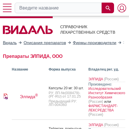
СПРАВОЧНИК
ЛЕКАРСТВЕННЫХ СРЕДСТВ
Видаль
Описания препаратов
Фирмы-производители
ЭЛ
Препараты ЭЛПИДА, OOO
Название
Форма выпуска
Владелец рег. уд.
(Россия)
ЭЛПИДА
Произведено:
Кап­су­лы 20 мг: 30 шт.
Исследовательский
РУ: ЛП-№(008479)-
Институт Химического
®
Элпида
(РГ-RU) от 17.01.25
Разнообразия
или
Предыдущий РУ:
(Россия)
ЛП-004360
ФАРМСТАНДАРТ-
ЛЕКСРЕДСТВА
(Россия)
(Россия)
ЭЛПИДА
Таб­летки, пок­ры­тые