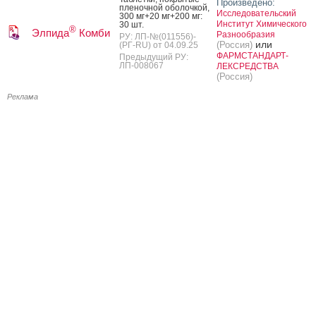
Произведено:
пле­ноч­ной обо­лоч­кой,
Исследовательский
300 мг+20 мг+200 мг:
Институт Химического
30 шт.
®
Элпида
Комби
Разнообразия
РУ: ЛП-№(011556)-
или
(Россия)
(РГ-RU) от 04.09.25
ФАРМСТАНДАРТ-
Предыдущий РУ:
ЛП-008067
ЛЕКСРЕДСТВА
(Россия)
Реклама