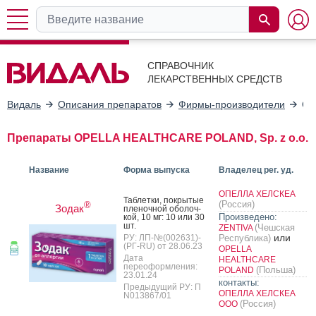
СПРАВОЧНИК
ЛЕКАРСТВЕННЫХ СРЕДСТВ
Видаль
Описания препаратов
Фирмы-производители
OP
Препараты OPELLA HEALTHCARE POLAND, Sp. z o.o.
Название
Форма выпуска
Владелец рег. уд.
ОПЕЛЛА ХЕЛСКЕА
Таб­летки, пок­ры­тые
(Россия)
®
Зодак
пле­ноч­ной обо­лоч­
Произведено:
кой, 10 мг: 10 или 30
шт.
(Чешская
ZENTIVA
или
РУ: ЛП-№(002631)-
Республика)
(РГ-RU) от 28.06.23
OPELLA
Дата
HEALTHCARE
переоформления:
(Польша)
POLAND
23.01.24
контакты:
Предыдущий РУ: П
ОПЕЛЛА ХЕЛСКЕА
N013867/01
(Россия)
ООО