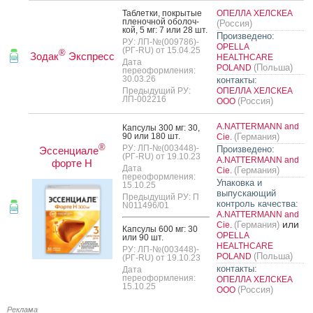
Таб­летки, пок­ры­тые
ОПЕЛЛА ХЕЛСКЕА
пле­ноч­ной обо­лоч­
(Россия)
кой, 5 мг: 7 или 28 шт.
Произведено:
РУ: ЛП-№(009786)-
OPELLA
(РГ-RU) от 15.04.25
®
Зодак
Экспресс
HEALTHCARE
Дата
(Польша)
POLAND
переоформления:
30.03.26
контакты:
Предыдущий РУ:
ОПЕЛЛА ХЕЛСКЕА
ЛП-002216
(Россия)
ООО
A.NATTERMANN and
Кап­су­лы 300 мг: 30,
90 или 180 шт.
(Германия)
Cie.
®
РУ: ЛП-№(003448)-
Произведено:
Эссенциале
(РГ-RU) от 19.10.23
A.NATTERMANN and
форте Н
Дата
(Германия)
Cie.
переоформления:
Упаковка и
15.10.25
выпускающий
Предыдущий РУ: П
контроль качества:
N011496/01
A.NATTERMANN and
или
(Германия)
Cie.
Кап­су­лы 600 мг: 30
OPELLA
или 90 шт.
HEALTHCARE
РУ: ЛП-№(003448)-
(Польша)
POLAND
(РГ-RU) от 19.10.23
контакты:
Дата
переоформления:
ОПЕЛЛА ХЕЛСКЕА
15.10.25
(Россия)
ООО
Реклама