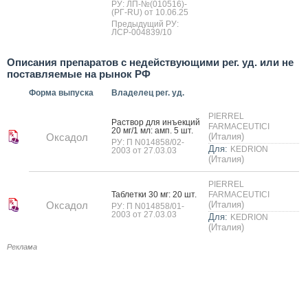
РУ: ЛП-№(010516)-
(РГ-RU) от 10.06.25
Предыдущий РУ:
ЛСР-004839/10
Описания препаратов с недействующими рег. уд. или не
поставляемые на рынок РФ
Форма выпуска
Владелец рег. уд.
PIERREL
Рас­твор для инъ­ек­ций
FARMACEUTICI
20 мг/1 мл: амп. 5 шт.
Оксадол
(Италия)
РУ: П N014858/02-
Для:
KEDRION
2003 от 27.03.03
(Италия)
PIERREL
Таб­летки 30 мг: 20 шт.
FARMACEUTICI
Оксадол
(Италия)
РУ: П N014858/01-
2003 от 27.03.03
Для:
KEDRION
(Италия)
Реклама