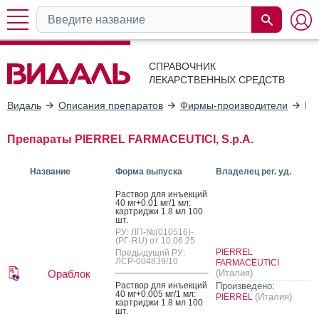
СПРАВОЧНИК
ЛЕКАРСТВЕННЫХ СРЕДСТВ
Видаль
Описания препаратов
Фирмы-производители
PI
Препараты PIERREL FARMACEUTICI, S.p.A.
Название
Форма выпуска
Владелец рег. уд.
Рас­твор для инъ­ек­ций
40 мг+0.01 мг/1 мл:
кар­трид­жи 1.8 мл 100
шт.
РУ: ЛП-№(010516)-
(РГ-RU) от 10.06.25
PIERREL
Предыдущий РУ:
ЛСР-004839/10
FARMACEUTICI
Ораблок
(Италия)
Рас­твор для инъ­ек­ций
Произведено:
40 мг+0.005 мг/1 мл:
(Италия)
PIERREL
кар­трид­жи 1.8 мл 100
шт.