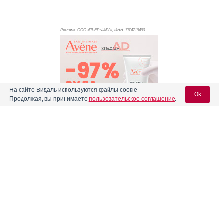
Реклама. ООО «ПЬЕР ФАБР», ИНН: 770
4719490
На сайте Видаль используются файлы cookie
Ok
Продолжая, вы принимаете
пользовательское соглашение
.
Вход для специалистов
Реклама. АО "Видаль Рус", ИНН 772
8043605
E-mail учетной записи Vidal:
Пароль: