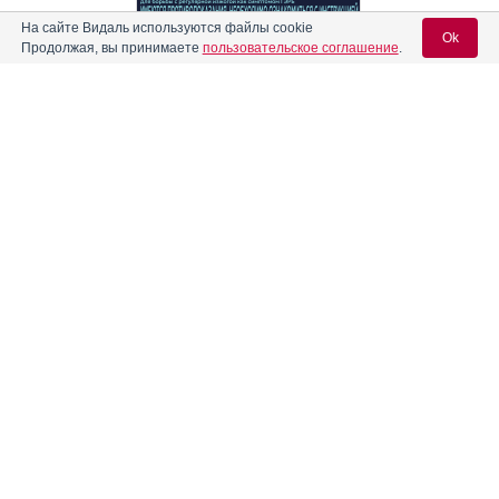
На сайте Видаль используются файлы cookie
Ok
Реклама. АО "Видаль Рус", ИНН 772
8043605
Продолжая, вы принимаете
пользовательское соглашение
.
Вход для специалистов
E-mail учетной записи Vidal:
Пароль:
Информация о препаратах, отпускаемых по рецепту, размещенная на
сайте, предназначена только для специалистов. Информация,
Регистрация
Забыли пароль?
содержащаяся на сайте, не должна использоваться пациентами для
принятия самостоятельного решения о применении представленных
лекарственных препаратов и не может служить заменой очной
консультации врача.
Свидетельство о регистрации средства массовой информации Эл №