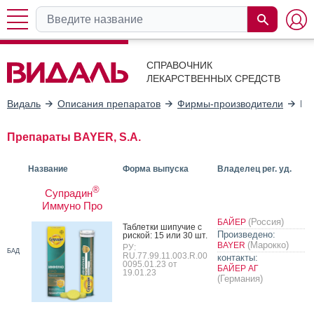
СПРАВОЧНИК
ЛЕКАРСТВЕННЫХ СРЕДСТВ
Видаль
Описания препаратов
Фирмы-производители
BA
Препараты BAYER, S.A.
Название
Форма выпуска
Владелец рег. уд.
®
Супрадин
Иммуно Про
(Россия)
БАЙЕР
Таб­летки ши­пучие с
Произведено:
рис­кой: 15 или 30 шт.
(Марокко)
BAYER
РУ:
БАД
RU.77.99.11.003.R.00
контакты:
0095.01.23 от
БАЙЕР АГ
19.01.23
(Германия)