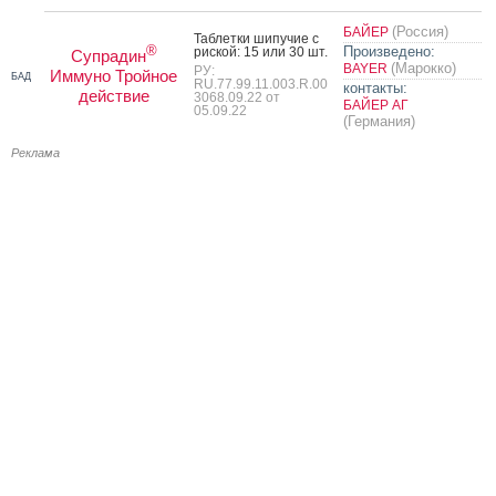
(Россия)
БАЙЕР
Таб­летки ши­пучие с
®
Произведено:
рис­кой: 15 или 30 шт.
Супрадин
(Марокко)
BAYER
РУ:
Иммуно Тройное
БАД
RU.77.99.11.003.R.00
контакты:
действие
3068.09.22 от
БАЙЕР АГ
05.09.22
(Германия)
Реклама