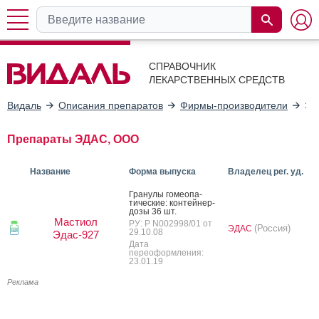
СПРАВОЧНИК
ЛЕКАРСТВЕННЫХ СРЕДСТВ
Видаль
Описания препаратов
Фирмы-производители
ЭД
Препараты ЭДАС, ООО
Название
Форма выпуска
Владелец рег. уд.
Гра­нулы го­ме­опа­
тичес­кие: кон­тей­нер-
до­зы 36 шт.
Мастиол
РУ: Р N002998/01 от
(Россия)
ЭДАС
29.10.08
Эдас-927
Дата
переоформления:
23.01.19
Реклама