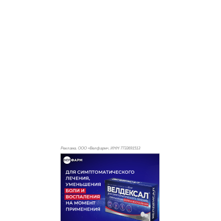
Реклама. ООО «Велфарм», ИНН 773
3691513