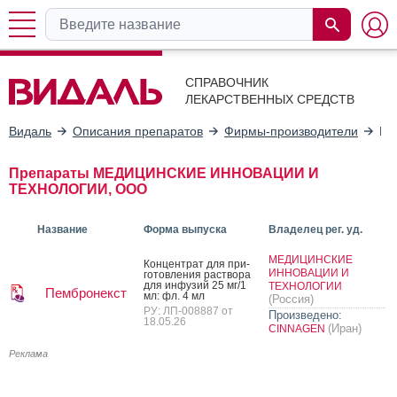
СПРАВОЧНИК
ЛЕКАРСТВЕННЫХ СРЕДСТВ
Видаль
Описания препаратов
Фирмы-производители
МЕ
Препараты МЕДИЦИНСКИЕ ИННОВАЦИИ И
ТЕХНОЛОГИИ, ООО
Название
Форма выпуска
Владелец рег. уд.
МЕДИЦИНСКИЕ
Кон­цен­трат для при­
ИННОВАЦИИ И
готов­ле­ния рас­тво­ра
для ин­фу­зий 25 мг/1
ТЕХНОЛОГИИ
Пембронекст
мл: фл. 4 мл
(Россия)
РУ: ЛП-008887 от
Произведено:
18.05.26
(Иран)
CINNAGEN
Реклама