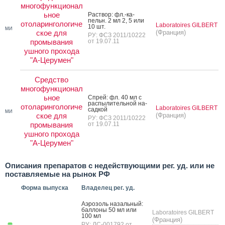
многофункционал
ьное
Рас­твор: фл.-ка­
пельн. 2 мл 2, 5 или
отоларингологиче
Laboratoires GILBERT
10 шт.
МИ
ское для
(Франция)
РУ: ФСЗ 2011/10222
промывания
от 19.07.11
ушного прохода
"А-Церумен"
Средство
многофункционал
ьное
Спрей: фл. 40 мл с
рас­пы­литель­ной на­
отоларингологиче
Laboratoires GILBERT
сад­кой
МИ
ское для
(Франция)
РУ: ФСЗ 2011/10222
промывания
от 19.07.11
ушного прохода
"А-Церумен"
Описания препаратов с недействующими рег. уд. или не
поставляемые на рынок РФ
Форма выпуска
Владелец рег. уд.
А­эро­золь на­заль­ный:
бал­ло­ны 50 мл или
Laboratoires GILBERT
100 мл
(Франция)
РУ: ЛС-001792 от