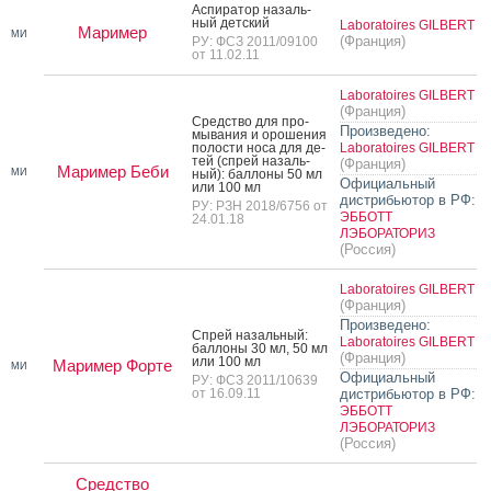
Ас­пи­ратор на­заль­
ный дет­ский
Laboratoires GILBERT
Маример
МИ
(Франция)
РУ: ФСЗ 2011/09100
от 11.02.11
Laboratoires GILBERT
(Франция)
Средс­тво для про­
Произведено:
мыва­ния и оро­шения
по­лос­ти но­са для де­
Laboratoires GILBERT
тей (спрей на­заль­
(Франция)
Маример Беби
МИ
ный): бал­ло­ны 50 мл
Официальный
или 100 мл
дистрибьютор в РФ:
РУ: РЗН 2018/6756 от
ЭББОТТ
24.01.18
ЛЭБОРАТОРИЗ
(Россия)
Laboratoires GILBERT
(Франция)
Произведено:
Спрей на­заль­ный:
Laboratoires GILBERT
бал­ло­ны 30 мл, 50 мл
(Франция)
или 100 мл
Маример Форте
МИ
Официальный
РУ: ФСЗ 2011/10639
от 16.09.11
дистрибьютор в РФ:
ЭББОТТ
ЛЭБОРАТОРИЗ
(Россия)
Средство