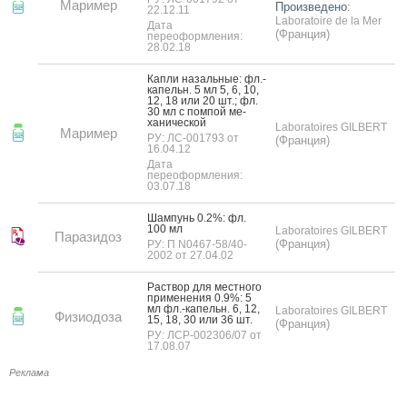
Маример
Произведено:
22.12.11
Laboratoire de la Mer
Дата
(Франция)
переоформления:
28.02.18
Кап­ли на­заль­ные: фл.-
ка­пельн. 5 мл 5, 6, 10,
12, 18 или 20 шт.; фл.
30 мл с пом­пой ме­
хани­чес­кой
Laboratoires GILBERT
Маример
РУ: ЛС-001793 от
(Франция)
16.04.12
Дата
переоформления:
03.07.18
Шам­пунь 0.2%: фл.
100 мл
Laboratoires GILBERT
Паразидоз
(Франция)
РУ: П N0467-58/40-
2002 от 27.04.02
Рас­твор для мес­тно­го
при­мене­ния 0.9%: 5
мл фл.-ка­пельн. 6, 12,
Laboratoires GILBERT
Физиодоза
15, 18, 30 или 36 шт.
(Франция)
РУ: ЛСР-002306/07 от
17.08.07
Реклама