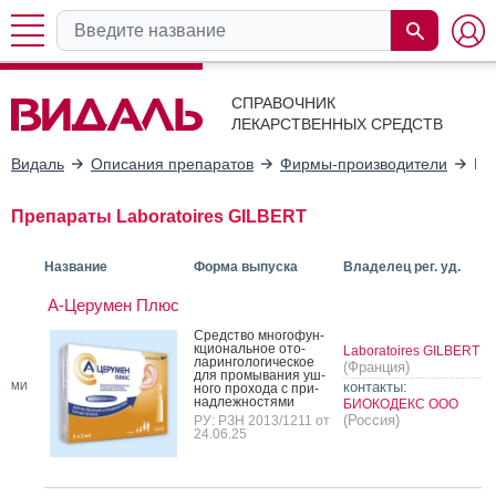
СПРАВОЧНИК
ЛЕКАРСТВЕННЫХ СРЕДСТВ
Видаль
Описания препаратов
Фирмы-производители
La
Препараты Laboratoires GILBERT
Название
Форма выпуска
Владелец рег. уд.
А-Церумен Плюс
Средс­тво мно­гофун­
кци­ональ­ное ото­
Laboratoires GILBERT
ларин­го­логи­чес­кое
(Франция)
для про­мыва­ния уш­
контакты:
МИ
но­го про­хода с при­
над­лежнос­тя­ми
БИОКОДЕКС ООО
(Россия)
РУ: РЗН 2013/1211 от
24.06.25