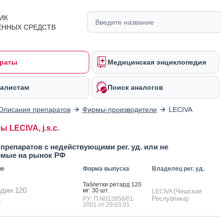
ИК
ЕННЫХ СРЕДСТВ
раты
Медицинская энциклопедия
алистам
Поиск аналогов
Описания препаратов
Фирмы-производители
LECIVA
 LECIVA, j.s.c.
препаратов с недействующими рег. уд. или не
емые на рынок РФ
ие
Форма выпуска
Владелец рег. уд.
Таб­летки ре­тард 120
дин 120
мг: 30 шт.
(Чешская
LECIVA
д
Республика)
РУ: П N012858/01-
2001 от 29.03.01