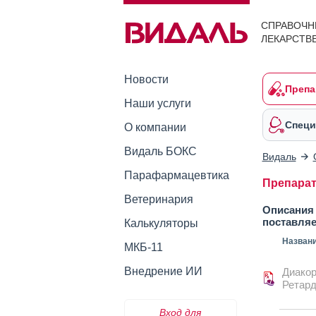
СПРАВОЧН
ЛЕКАРСТВ
Новости
Препа
Наши услуги
Специ
О компании
Видаль БОКС
Видаль
Парафармацевтика
Препараты
Ветеринария
Описания 
поставля
Калькуляторы
Назван
МКБ-11
Внедрение ИИ
Диакор
Ретар
Вход для