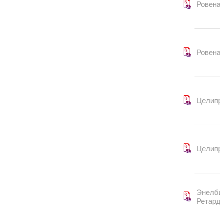
Ровен
Ровен
Целип
Целип
Энелб
Ретар