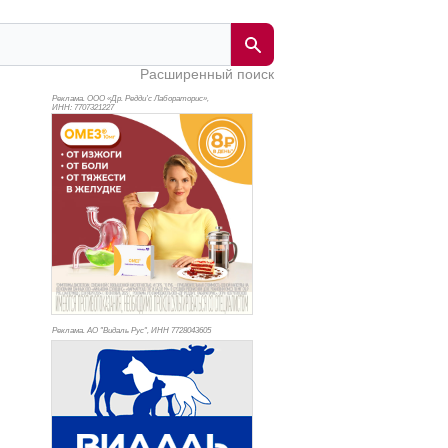
Расширенный поиск
Реклама. ООО «Др. Редди’с Лабораторис»,
ИНН: 770
7321227
Реклама. АО "Видаль Рус", ИНН 772
8043605