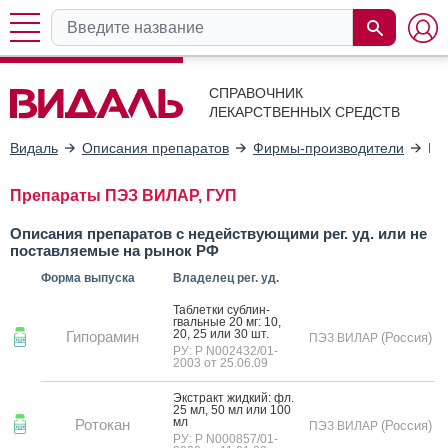
СПРАВОЧНИК
ЛЕКАРСТВЕННЫХ СРЕДСТВ
Видаль
Описания препаратов
Фирмы-производители
ПЭ
Препараты ПЭЗ ВИЛАР, ГУП
Описания препаратов с недействующими рег. уд. или не
поставляемые на рынок РФ
Форма выпуска
Владелец рег. уд.
Таб­летки суб­лин­
гваль­ные 20 мг: 10,
20, 25 или 30 шт.
Гипорамин
(Россия)
ПЭЗ ВИЛАР
РУ: Р N002432/01-
2003 от 25.06.09
Экс­тракт жид­кий: фл.
25 мл, 50 мл или 100
мл
Ротокан
(Россия)
ПЭЗ ВИЛАР
РУ: Р N000857/01-