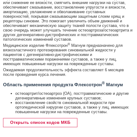
или снижение ее вязкости, смягчить внешние нагрузки на сустав,
обеспечивает смазывание, восстановление упругости и вязкости,
амортизацию, увлажнение и обволакивание суставных
поверхностей, покрывая смазывающим защитным слоем хрящ и
рецепторы синовии. Это помогает увеличить объем движений и
обеспечивает механическую защиту тканей полости сустава, что в
свою очередь может улучшать течение остеоартроза/остеоартрита и
других дегенеративно-дистрофических и посттравматических
патологических изменений суставов.
®
Медицинское изделие Флексотрон
Магнум предназначено для
вязкоэластичного протезирования синовиальной жидкости у
пациентов с дегенеративно-дистрофическими и
посттравматическими поражениями суставов, а также у лиц,
имеющих повышенные нагрузки на поврежденные суставы.
Ожидаемая продолжительность эффекта составляет 6 месяцев
после проведения курса лечения.
®
Область применения продукта Флексотрон
Магнум
остеоартрит/остеоартроз (ОА), посттравматические и другие
дегенеративные изменения крупных суставов;
восстановление свойств синовиальной жидкости при
ортопедической хирургии суставов, а также у лиц, имеющих
повышенные нагрузки на поврежденные суставы.
Открыть список кодов МКБ