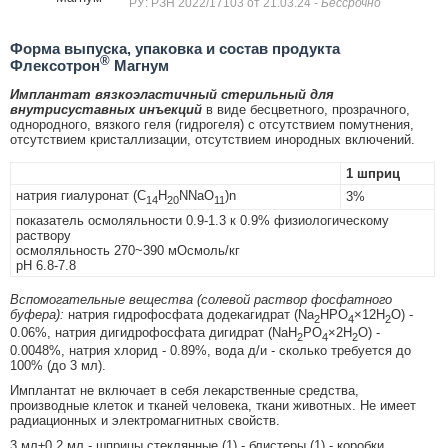
РУ: РЗН 2022/17103 от 21.03.24
- Бессрочно
Форма выпуска, упаковка и состав продукта
®
Флексотрон
Магнум
Имплантат вязкоэластичный стерильный для
внутрисуставных инъекций
в виде бесцветного, прозрачного,
однородного, вязкого геля (гидрогеля) с отсутствием помутнения,
отсутствием кристаллизации, отсутствием инородных включений.
1 шприц
натрия гиалуронат (C
H
NNaO
)n
3%
14
20
11
показатель осмоляльности 0.9-1.3 к 0.9% физиологическому
раствору
осмоляльность 270~390 мОсмоль/кг
pH 6.8-7.8
Вспомогательные вещества (солевой раствор фосфатного
буфера):
натрия гидрофосфата додекагидрат (Na
HPO
×12H
O) -
2
4
2
0.06%, натрия дигидрофосфата дигидрат (NaH
PO
×2H
O) -
2
4
2
0.0048%, натрия хлорид - 0.89%, вода д/и - сколько требуется до
100% (до 3 мл).
Имплантат не включает в себя лекарственные средства,
производные клеток и тканей человека, ткани животных. Не имеет
радиационных и электромагнитных свойств.
3 мл±0.2 мл - шприцы стеклянные (1) - блистеры (1) - коробки