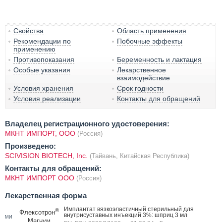
Свойства
Область применения
Рекомендации по
Побочные эффекты
применению
Противопоказания
Беременность и лактация
Особые указания
Лекарственное
взаимодействие
Условия хранения
Срок годности
Условия реализации
Контакты для обращений
Владелец регистрационного удостоверения:
МКНТ ИМПОРТ, ООО
(Россия)
Произведено:
SCIVISION BIOTECH, Inc.
(Тайвань, Китайская Республика)
Контакты для обращений:
МКНТ ИМПОРТ ООО
(Россия)
Лекарственная форма
Имплантат вязкоэластичный стерильный для
®
Флексотрон
внутрисуставных инъекций 3%: шприц 3 мл
МИ
Магнум