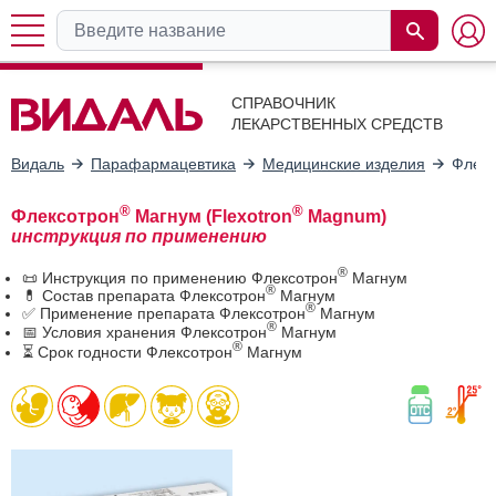
СПРАВОЧНИК
ЛЕКАРСТВЕННЫХ СРЕДСТВ
Видаль
Парафармацевтика
Медицинские изделия
Флекс
®
®
Флексотрон
Магнум (Flexotron
Magnum)
инструкция по применению
®
📜 Инструкция по применению Флексотрон
Магнум
®
💊 Состав препарата Флексотрон
Магнум
®
✅ Применение препарата Флексотрон
Магнум
®
📅 Условия хранения Флексотрон
Магнум
®
⏳ Срок годности Флексотрон
Магнум