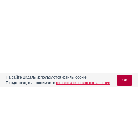
На сайте Видаль используются файлы cookie
Ok
Продолжая, вы принимаете
пользовательское соглашение
.
Вход для специалистов
E-mail учетной записи Vidal:
Пароль: