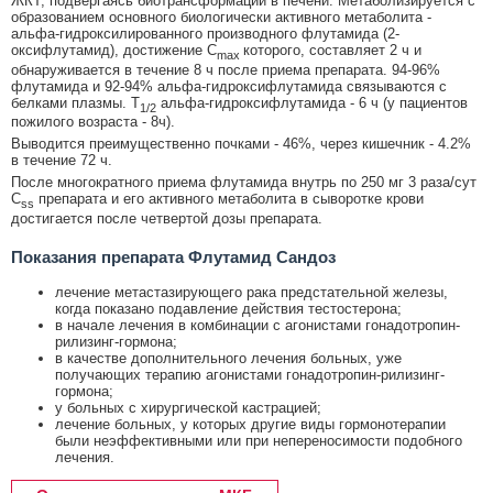
ЖКТ, подвергаясь биотрансформации в печени. Метаболизируется с
образованием основного биологически активного метаболита -
альфа-гидроксилированного производного флутамида (2-
оксифлутамид), достижение C
которого, составляет 2 ч и
max
обнаруживается в течение 8 ч после приема препарата. 94-96%
флутамида и 92-94% альфа-гидроксифлутамида связываются с
белками плазмы. T
альфа-гидроксифлутамида - 6 ч (у пациентов
1/2
пожилого возраста - 8ч).
Выводится преимущественно почками - 46%, через кишечник - 4.2%
в течение 72 ч.
После многократного приема флутамида внутрь по 250 мг 3 раза/сут
C
препарата и его активного метаболита в сыворотке крови
ss
достигается после четвертой дозы препарата.
Показания препарата Флутамид Сандоз
лечение метастазирующего рака предстательной железы,
когда показано подавление действия тестостерона;
в начале лечения в комбинации с агонистами гонадотропин-
рилизинг-гормона;
в качестве дополнительного лечения больных, уже
получающих терапию агонистами гонадотропин-рилизинг-
гормона;
у больных с хирургической кастрацией;
лечение больных, у которых другие виды гормонотерапии
были неэффективными или при непереносимости подобного
лечения.