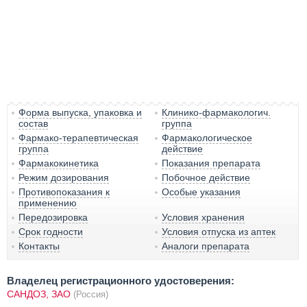
Форма выпуска, упаковка и
Клинико-фармакологич.
состав
группа
Фармако-терапевтическая
Фармакологическое
группа
действие
Фармакокинетика
Показания препарата
Режим дозирования
Побочное действие
Противопоказания к
Особые указания
применению
Передозировка
Условия хранения
Срок годности
Условия отпуска из аптек
Контакты
Аналоги препарата
Владелец регистрационного удостоверения:
САНДОЗ, ЗАО
(Россия)