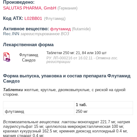
Произведено:
SALUTAS PHARMA, GmbH
(Германия)
Код ATX:
L02BB01
(Флутамид)
Активное вещество:
флутамид
(flutamide)
Rec.INN
зарегистрированное ВОЗ
Лекарственная форма
Таблетки 250 мг: 21, 84 или 100 шт
Флутамид
РУ: ЛП-000216 от 16.02.11
- Отмена гос.
Сандоз
регистрации
Форма выпуска, упаковка и состав препарата Флутамид
Сандоз
Таблетки
желтые, круглые, двояковыпуклые, с риской на одной
стороне.
1 таб.
флутамид
250 мг
Вспомогательные вещества
: лактозы моногидрат 221.7 мг, натрия
лаурилсульфат 15 мг, целлюлоза микрокристаллическая 100 мг,
крахмал кукурузный 162.5 мг, кремния диоксид коллоидный 0.4 мг,
магния стеарат 0.4 мг.