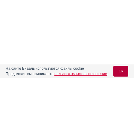
На сайте Видаль используются файлы cookie
Ok
Продолжая, вы принимаете
пользовательское соглашение
.
Содержание
Вход для специалистов
E-mail учетной записи Vidal:
Форма выпуска, упаковка и состав
Клинико-фармакологич. группа
Пароль:
Фармако-терапевтическая группа