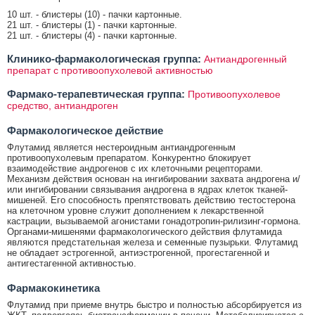
10 шт. - блистеры (10) - пачки картонные.
21 шт. - блистеры (1) - пачки картонные.
21 шт. - блистеры (4) - пачки картонные.
Клинико-фармакологическая группа:
Антиандрогенный
препарат с противоопухолевой активностью
Фармако-терапевтическая группа:
Противоопухолевое
средство, антиандроген
Фармакологическое действие
Флутамид является нестероидным антиандрогенным
противоопухолевым препаратом. Конкурентно блокирует
взаимодействие андрогенов с их клеточными рецепторами.
Механизм действия основан на ингибировании захвата андрогена и/
или ингибировании связывания андрогена в ядрах клеток тканей-
мишеней. Его способность препятствовать действию тестостерона
на клеточном уровне служит дополнением к лекарственной
кастрации, вызываемой агонистами гонадотропин-рилизинг-гормона.
Органами-мишенями фармакологического действия флутамида
являются предстательная железа и семенные пузырьки. Флутамид
не обладает эстрогенной, антиэстрогенной, прогестагенной и
антигестагенной активностью.
Фармакокинетика
Флутамид при приеме внутрь быстро и полностью абсорбируется из