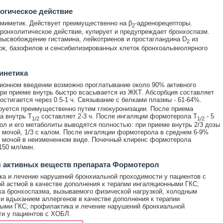
огическое действие
миметик. Действует преимущественно на β
-адренорецепторы.
2
ронхолитическое действие, купирует и предупреждает бронхоспазм.
высвобождение гистамина, лейкотриенов и простагландина D
из
2
ок, базофилов и сенсибилизированных клеток бронхоальвеолярного
инетика
ионном введении возможно проглатывание около 90% активного
ри приеме внутрь быстро всасывается из ЖКТ. Абсорбция составляет
остигается через 0.5-1 ч. Связывание с белками плазмы - 61-64%.
уется преимущественно путем глюкуронизации. После приема
а внутрь T
составляет 2-3 ч. После ингаляции формотерола T
- 5
1/2
1/2
ол и его метаболиты выводятся полностью: при приеме внутрь 2/3 дозы
 мочой, 1/3 с калом. После ингаляции формотерола в среднем 6-9%
 мочой в неизмененном виде. Почечный клиренс формотерола
150 мл/мин.
 активных веществ препарата Формотерол
а и лечение нарушений бронхиальной проходимости у пациентов с
й астмой в качестве дополнения к терапии ингаляционными ГКС;
а бронхоспазма, вызываемого физической нагрузкой, холодным
и вдыханием аллергенов в качестве дополнения к терапии
ыми ГКС; профилактика и лечение нарушений бронхиальной
и у пациентов с ХОБЛ.