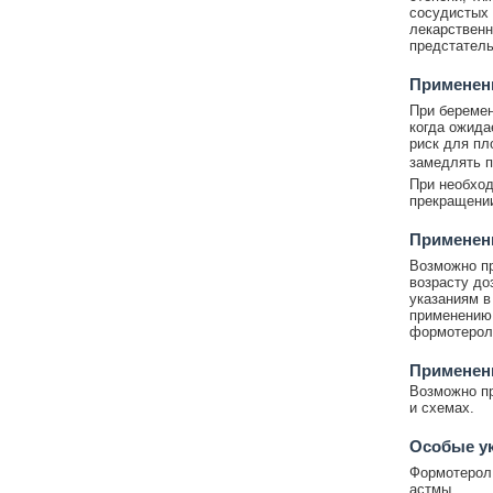
сосудистых 
лекарственн
предстатель
Применени
При беремен
когда ожида
риск для пл
замедлять п
При необход
прекращении
Применени
Возможно пр
возрасту до
указаниям в
применению 
формотерол
Применен
Возможно пр
и схемах.
Особые у
Формотерол 
астмы.