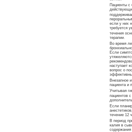
Пациенты с 
действующи
поддержива
пероральным
если у них 
требуется у
течения осн
терапии.
Во время ле
бронхиально
Если симпто
утяжеляются
рекомендова
наступает к
вопрос о по
эффективны
Внезапное и
пациента и 
Учитывая ги
пациентов 
дополнитель
Если плани
анестетиков
течение 12 
В период пр
калия в сыв
содержания 