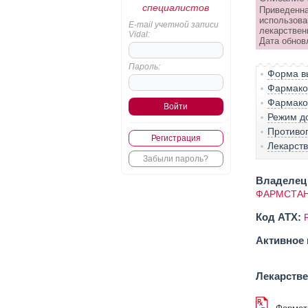
специалистов
Приведенна
использова
E-mail учетной записи
лекарствен
Vidal:
Дата обновл
Пароль:
Форма вы
Фармако-
Фармако
Режим д
Противо
Регистрация
Лекарст
Забыли пароль?
Владелец 
ФАРМСТАН
Код ATX:
Активное 
Лекарств