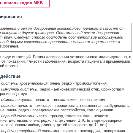
ь список кодов МКБ
зирования
именения и режим дозирования конкретного препарата зависят от
 выпуска и других факторов. Оптимальный режим дозирования
т врач. Следует строго соблюдать соответствие используемой
нной формы конкретного препарата показаниям к применению и
зирования.
 виде ингаляций. Режим дозирования устанавливают индивидуально, в
 от показаний, тяжести заболевания, возраста пациента и применяемой
ной формы.
 действие
 системы кроветворения:
очень редко
-
тромбоцитопения.
 иммунной системы:
редко - ангионевротический отек, бронхоспазм,
рапивница, зуд.
 обмена веществ:
нечасто
-
гипокалиемия, гипергликемия.
 психики:
нечасто
-
ажитация, тревожность, повышенная возбудимость,
на; очень редко - поведенческие расстройства, галлюцинации.
 нервной системы:
часто - тремор, головная боль; нечасто -
ние, дисгевзия; очень редко - стимуляция ЦНС (в виде чрезмерной
и - в основном наблюдались у детей в возрасте до 12 лет).
 сердечно-сосудистой системы:
нечасто - тахикардия, тахиаритмия: