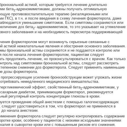
бронхиальной астмой, которым требуется лечение длительно
ми бета
-адреномиметиками, должны получать оптимальную
2
ющую противовоспалительную терапию (ингаляционными или
и ГКС), в т.ч. и после введения в схему лечения формотерола, даже
наблюдается уменьшение симптомов. Если симптомы сохраняются или
величение доз бета
- адреномиметиков, то это указывает на утяжеление
2
овного заболевания и на необходимость пересмотра поддерживающей
чения формотеролом могут возникнуть серьезные связанные с
й астмой нежелательные явления и обострения основного заболевания.
мы бронхиальной астмы сохраняются и не поддаются контролю или
 после начала лечения формотеролом, пациентам следует
ть продолжить лечение, но проконсультироваться с врачом. Как только
онтроль над симптомами бронхиальной астмы, следует рассмотреть
степенном снижении доз формотерола. Следует применять наименьшие
е дозы формотерола.
 прогрессирующее усиление бронхообструкции может угрожать жизни
потребовать немедленного медицинского вмешательства.
пергликемический эффект, свойственный бета
-адреномиметикам, у
2
с сахарным диабетом, принимающим формотерол, рекомендуется
ный регулярный контроль концентрации глюкозы в крови.
руется проведение общей анестезии с помощью галогенсодержащих
, следует удостовериться в том, что формотерол не применялся в
ч до начала анестезии.
именения формотерола следует регулярно контролировать содержание
оротке крови, особенно у пациентов с низкими исходными значениями
калия в сыворотке крови или с повышенным риском его снижения.