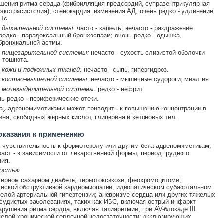
ушения ритма сердца (фибрилляция предсердий, суправентрикулярная
 экстрасистолия), стенокардия, изменения АД; очень редко - удлинение
Tc.
 дыхательной системы:
часто - кашель; нечасто - раздражение
 редко - парадоксальный бронхоспазм; очень редко - одышка,
бронхиальной астмы.
 пищеварительной системы:
нечасто - сухость слизистой оболочки
, тошнота.
 кожи и подкожных тканей:
нечасто - сыпь, гипергидроз.
 костно-мышечной системы:
нечасто - мышечные судороги, миалгия.
 мочевыделительной системы:
редко - нефрит.
ь редко - периферические отеки.
а
-адреномиметиками может приводить к повышению концентрации в
2
ина, свободных жирных кислот, глицерина и кетоновых тел.
оказания к применению
чувствительность к формотеролу или другим бета-адреномиметикам;
раст - в зависимости от лекарственной формы; период грудного
ия.
ностью
ерном сахарном диабете; тиреотоксикозе; феохромоцитоме;
еской обструктивной кардиомиопатии; идиопатическом субаортальном
желой артериальной гипертензии; аневризме сердца или других тяжелых
судистых заболеваниях, таких как ИБС, включая острый инфаркт
арушения ритма сердца, включая тахиаритмии; при AV-блокаде III
желой хронической сердечной недостаточности; окклюзирующих