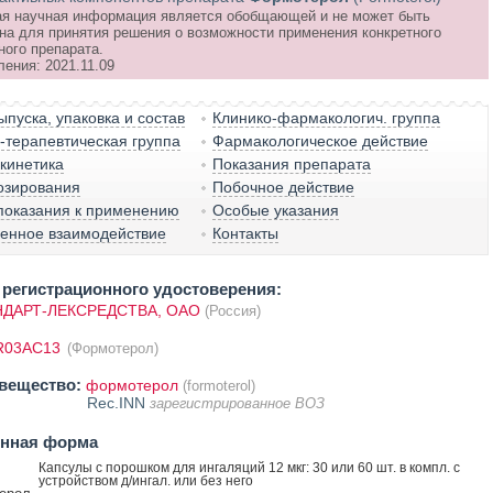
я научная информация является обобщающей и не может быть
на для принятия решения о возможности применения конкретного
ного препарата.
ения: 2021.11.09
пуска, упаковка и состав
Клинико-фармакологич. группа
терапевтическая группа
Фармакологическое действие
кинетика
Показания препарата
озирования
Побочное действие
показания к применению
Особые указания
венное взаимодействие
Контакты
регистрационного удостоверения:
ДАРТ-ЛЕКСРЕДСТВА, ОАО
(Россия)
R03AC13
(Формотерол)
вещество:
формотерол
(formoterol)
Rec.INN
зарегистрированное ВОЗ
енная форма
Капсулы с порошком для ингаляций 12 мкг: 30 или 60 шт. в компл. с
устройством д/ингал. или без него