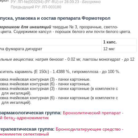
ерол
РУ: ЛП-№(003294)-(РГ-RU) от 28.09.23
- Бессрочно
Предыдущий РУ: ЛП-003180
уска, упаковка и состав препарата Формотерол
порошком для ингаляций
твердые № 3, прозрачные, светло-
 цвета. Содержимое капсул - порошок белого или почти белого цвета.
1 капс.
ла фумарата дигидрат
12 мкг
льные вещества
: натрия бензоат - 0.02 мг, лактозы моногидрат - до 12
ситель карамель (Е 150с) - 1.4388 %, гипромеллоза - до 100 %.
ковка ячейковая контурная (3) - пачки картонные.
ковка ячейковая контурная (6) - пачки картонные.
ковка ячейковая контурная (3) - пачки картонные (в комплекте с
 для ингаляций).
ковка ячейковая контурная (6) - пачки картонные (в комплекте с
 для ингаляций).
армакологическая группа:
Бронхолитический препарат -
й бета
-адреномиметик
2
ерапевтическая группа:
Бронходилатирующее средство -
номиметик селективный