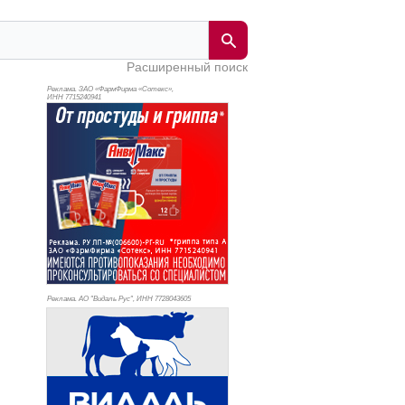
Расширенный поиск
Реклама. ЗАО «ФармФирма «Сотекс»,
ИНН 771
5240941
Реклама. АО "Видаль Рус", ИНН 772
8043605