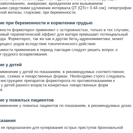
заболеваниях, аневризме; врожденном или вызываемом
ыми средствами удлинении интервала QT (QTc> 0.44 сек); гипертрофии
ной железы; глаукоме; при беременности.
е при беременности и кормлении грудью
ности формотерол применяют с осторожностью, только в тех случаях,
емый терапевтический эффект для матери превышает потенциальный
ода. Формотерол, так же как и другие бета
-адреномиметики, может
2
роцесс родов вследствие токолитического действия.
имости применения в период лактации следует решить вопрос о
 грудного вскармливания.
е у детей
именение у детей по показаниям, в рекомендуемых соответственно
зах, схемах и лекарственных формах. Необходимо строго следовать
 инструкциях препаратов формотерола по противопоказаниям к
у детей разного возраста конкретных лекарственных форм
а.
ие у пожилых пациентов
именение у пожилых пациентов по показаниям, в рекомендуемых дозах
казания
не предназначен для купирования острых приступов бронхиальной