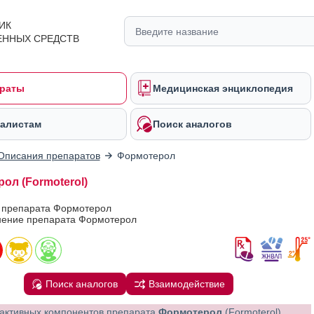
ИК
ЕННЫХ СРЕДСТВ
раты
Медицинская энциклопедия
алистам
Поиск аналогов
Описания препаратов
Формотерол
ол (Formoterol)
в препарата Формотерол
ение препарата Формотерол
Поиск аналогов
Взаимодействие
активных компонентов препарата
Формотерол
(Formoterol)