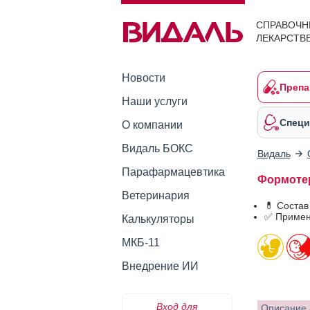
СПРАВОЧН
ЛЕКАРСТВ
Новости
Препа
Наши услуги
Специ
О компании
Видаль БОКС
Видаль
Парафармацевтика
Формотер
Ветеринария
💊 Соста
✅ Примен
Калькуляторы
МКБ-11
Внедрение ИИ
Вход для
Описание 