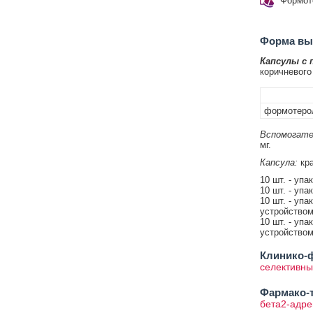
Формот
Форма вып
Капсулы с 
коричневого
формотеро
Вспомогате
мг.
Капсула:
кра
10 шт. - упа
10 шт. - упа
10 шт. - упа
устройством
10 шт. - упа
устройством
Клинико-ф
селективны
Фармако-т
бета2-адре