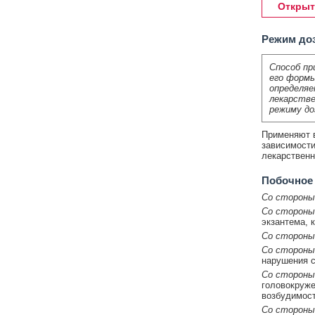
Открыт
Режим до
Способ пр
его формы
определяе
лекарстве
режиму до
Применяют в
зависимости
лекарствен
Побочное
Со стороны
Со стороны
экзантема, к
Со стороны
Со стороны
нарушения с
Со стороны
головокруже
возбудимост
Со стороны