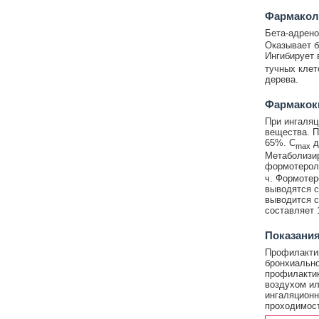
Фармакол
Бета-адрено
Оказывает б
Ингибирует 
тучных клет
дерева.
Фармакок
При ингаляц
вещества. П
65%. C
д
max
Метаболизир
формотерол
ч. Формотер
выводятся с
выводится с
составляет 
Показания
Профилактик
бронхиально
профилактик
воздухом ил
ингаляционн
проходимост