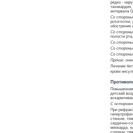
редко - нар
тахикардия,
интервала Q
Со стороны
ротоглотки;
обострение 
Со стороны
полости рта
Со стороны
Со стороны
Со стороны
Прочие:
очен
Лечение бет
крови инсул
Противоп
Повышенная 
детский воз
вскармливан
С осторож
При рефракт
гипертрофич
стенозе; тя
сердечно-со
миокарда, н
степени; тя