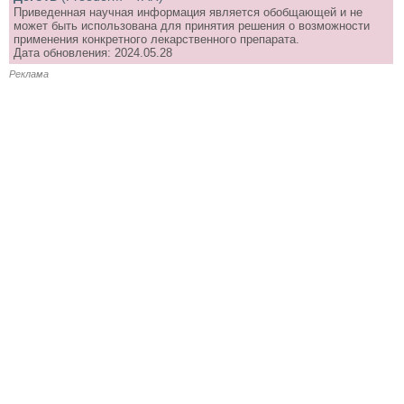
Приведенная научная информация является обобщающей и не
может быть использована для принятия решения о возможности
применения конкретного лекарственного препарата.
Дата обновления: 2024.05.28
Реклама