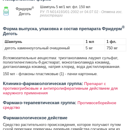
Шампунь 5 мг/1 мл: фл. 150 мл
®
Фридерм
РУ: П N014193/01-2002 от 04.07.02
- Отмена гос.
Деготь
регистрации
®
Форма выпуска, упаковка и состав препарата Фридерм
Деготь
Шампунь
1 мл
1 фл.
деготь каменноугольный очищенный
5 мг
750 мг
Вспомогательные вещества
: триэтаноламина лаурил сульфат,
полиэтиленгликоль-8-дистеарат, моноэтаноламида кокамид,
диэтаноламида кокамид, натрия хлорид, вода дистиллированная.
150 мл - флаконы пластиковые (1) - пачки картонные.
Клинико-фармакологическая группа:
Препарат с
противогрибковым и антипролиферативным действием для
наружного применения
Фармако-терапевтическая группа:
Противосеборейное
средство
Фармакологическое действие
Средство растительного происхождения, которое получают путем
сухой перегонки древесины деревьев семейства сосновых или из