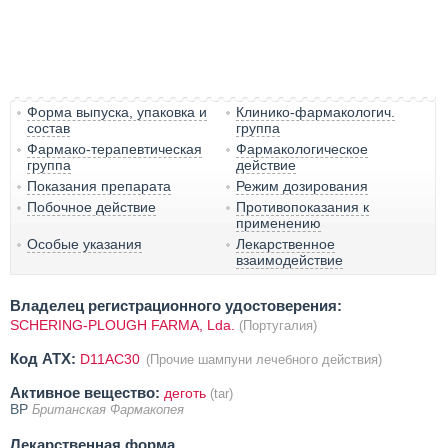
Форма выпуска, упаковка и
Клинико-фармакологич.
состав
группа
Фармако-терапевтическая
Фармакологическое
группа
действие
Показания препарата
Режим дозирования
Побочное действие
Противопоказания к
применению
Особые указания
Лекарственное
взаимодействие
Владелец регистрационного удостоверения:
SCHERING-PLOUGH FARMA, Lda.
(Португалия)
Код ATX:
D11AC30
(Прочие шампуни лечебного действия)
Активное вещество:
деготь
(tar)
BP
Британская Фармакопея
Лекарственная форма