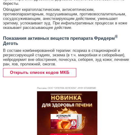
бересты.
Обладает кератопластическим, антисептическим,
противопаразитарным, подсушивающим, противовоспалительным,
сосудосуживающим, анестезирующим действием; уменьшает
эритему, успокаивает зуд. При инфильтративных процессах в коже
оказывает рассасывающее действие.
®
Показания активных веществ препарата Фридерм
Деготь
В составе комбинированной терапии: псориаз в стационарной и
регрессирующей стадиях, экзема (в т.ч. микробная и себорейная),
нейродермит вне обострения, почесуха, себорея, зуд кожи; лечение
ран, язв, пролежней, ожогов.
Открыть список кодов МКБ
Реклама. ООО "ОПЕЛЛА ХЕЛСКЕА", ИНН 971
0085580