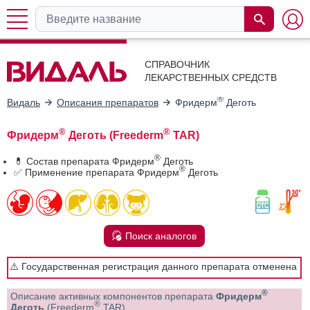
СПРАВОЧНИК
ЛЕКАРСТВЕННЫХ СРЕДСТВ
®
Видаль
Описания препаратов
Фридерм
Деготь
®
®
Фридерм
Деготь (Freederm
TAR)
®
💊 Состав препарата Фридерм
Деготь
®
✅ Применение препарата Фридерм
Деготь
Поиск аналогов
⚠️ Государственная регистрация данного препарата отменена
®
Описание активных компонентов препарата
Фридерм
®
Деготь
(Freederm
TAR)