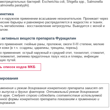
рамотрицательных бактерий: Escherichia coli, Shigella spp., Salmonella
Salmonella paratyphi).
инетика
 и наружном применении всасывание незначительное. Проникает через
ческие барьеры и равномерно распределяется в жидкостях и тканях.
ть метаболизма - восстановление нитрогруппы. Выводится с мочой и
калом.
 активных веществ препарата Фурацилин
го применения: гнойные раны, пролежни, ожоги II-III степени, мелкие
 кожи (в т.ч. ссадины, царапины, трещины, порезы).
о применения: острый наружный и средний отит, тонзиллит, стоматит,
стеомиелит, эмпиема придаточных пазух носа и плевры, инфекции
щих путей.
ь список кодов МКБ
зирования
именения и режим дозирования конкретного препарата зависят от
 выпуска и других факторов. Оптимальный режим дозирования
т врач. Следует строго соблюдать соответствие используемой
нной формы конкретного препарата показаниям к применению и
зирования.