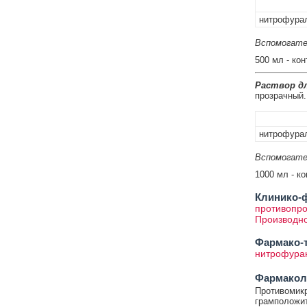
нитрофура
Вспомогате
500 мл - ко
Раствор дл
прозрачный.
нитрофура
Вспомогате
1000 мл - к
Клинико-ф
противопро
Производн
Фармако-т
нитрофура
Фармакол
Противомикр
грамположите