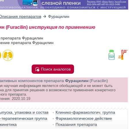
Описания препаратов
Фурацилин
 (Furacilin)
инструкция по применению
в препарата Фурацилин
ение препарата Фурацилин
Поиск аналогов
активных компонентов препарата
Фурацилин
(Furacilin)
я научная информация является обобщающей и не может быть
на для принятия решения о возможности применения конкретного
ного препарата.
ления: 2020.10.19
пуска, упаковка и состав
Клинико-фармакологич. группа
терапевтическая группа
Фармакологическое действие
кинетика
Показания препарата