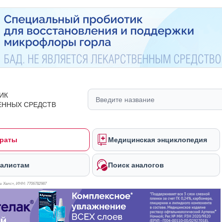
ИК
ЕННЫХ СРЕДСТВ
раты
Медицинская энциклопедия
алистам
Поиск аналогов
 Хелс», ИНН: 770
6782987