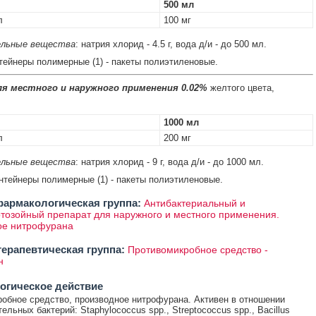
500 мл
л
100 мг
льные вещества
: натрия хлорид - 4.5 г, вода д/и - до 500 мл.
нтейнеры полимерные (1) - пакеты полиэтиленовые.
я местного и наружного применения 0.02%
желтого цвета,
1000 мл
л
200 мг
льные вещества
: натрия хлорид - 9 г, вода д/и - до 1000 мл.
онтейнеры полимерные (1) - пакеты полиэтиленовые.
армакологическая группа:
Антибактериальный и
тозойный препарат для наружного и местного применения.
ое нитрофурана
ерапевтическая группа:
Противомикробное средство -
н
огическое действие
обное средство, производное нитрофурана. Активен в отношении
льных бактерий: Staphylococcus spp., Streptococcus spp., Bacillus