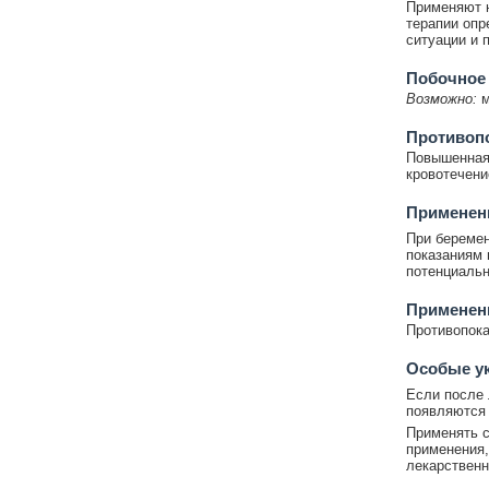
Применяют н
терапии опр
ситуации и 
Побочное
Возможно:
м
Противоп
Повышенная 
кровотечени
Применени
При беремен
показаниям 
потенциальн
Применен
Противопока
Особые у
Если после 
появляются 
Применять с
применения,
лекарствен