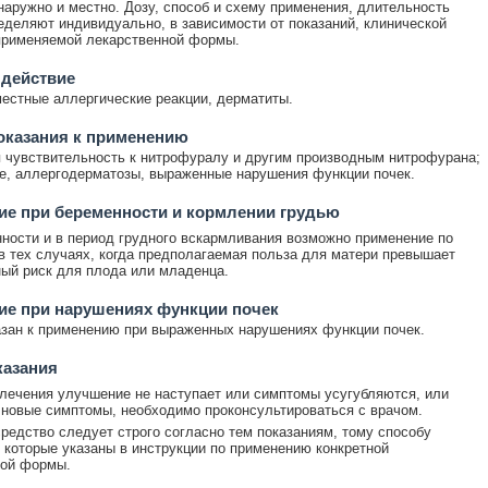
аружно и местно. Дозу, способ и схему применения, длительность
еделяют индивидуально, в зависимости от показаний, клинической
применяемой лекарственной формы.
 действие
естные аллергические реакции, дерматиты.
оказания к применению
чувствительность к нитрофуралу и другим производным нитрофурана;
е, аллергодерматозы, выраженные нарушения функции почек.
е при беременности и кормлении грудью
ности и в период грудного вскармливания возможно применение по
в тех случаях, когда предполагаемая польза для матери превышает
ый риск для плода или младенца.
ие при нарушениях функции почек
зан к применению при выраженных нарушениях функции почек.
казания
лечения улучшение не наступает или симптомы усугубляются, или
новые симптомы, необходимо проконсультироваться с врачом.
редство следует строго согласно тем показаниям, тому способу
 которые указаны в инструкции по применению конкретной
ной формы.