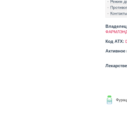
Режим д
Противо
Контакт
Владелец 
ФАРМЛЭНД
Код ATX:
Активное 
Лекарств
Фурац