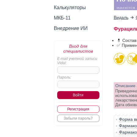
Калькуляторы
Видаль
МКБ-11
Внедрение ИИ
Фурацилин
💊 Соста
✅ Примен
Вход для
специалистов
E-mail учетной записи
Vidal:
Пароль:
Описание 
Приведенна
использова
лекарствен
Дата обнов
Регистрация
Забыли пароль?
Форма вы
Фармако-
Фармако