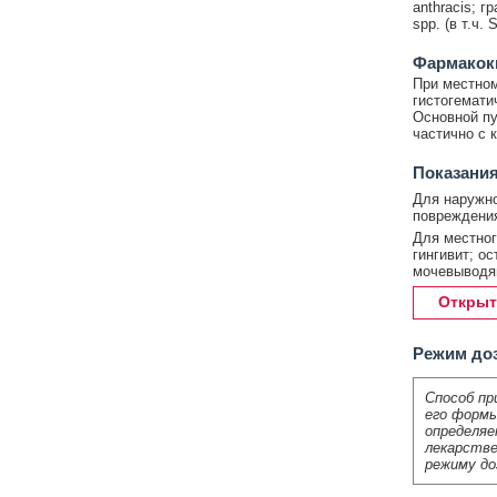
anthracis; г
spp. (в т.ч. 
Фармакок
При местном
гистогемати
Основной пу
частично с 
Показания
Для наружно
повреждения
Для местног
гингивит; о
мочевыводя
Открыт
Режим до
Способ пр
его формы
определяе
лекарстве
режиму до