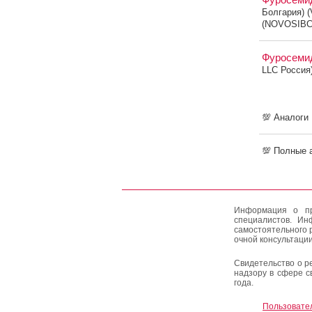
Болгария) 
(NOVOSIBC
Фуросем
LLC Россия
💯 Аналоги
💯 Полные 
Информация о пр
специалистов. Ин
самостоятельного 
очной консультации
Свидетельство о р
надзору в сфере с
года.
Пользовате