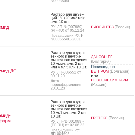
N000360/01
Рас­твор для инъ­ек­
ций 1% (20 мг/2 мл):
амп. 10 шт.
емид
РУ: ЛП-№(007980)-
(Россия)
БИОСИНТЕЗ
(РГ-RU) от 05.12.24
Предыдущий РУ: Р
N000655/01-2001
Рас­твор для внут­ри­
вен­но­го и внут­ри­
ДАНСОН-БГ
мышеч­но­го вве­дения
(Болгария)
10 мг/мл: амп. 2 мл
Произведено:
или 4 мл 5 или 10 шт.
емид ДС
(Болгария)
ВЕТПРОМ
РУ: ЛП-006552 от
или
09.11.20
НОВОСИБХИМФАРМ
Дата
(Россия)
переоформления:
23.01.23
Рас­твор для внут­ри­
вен­но­го и внут­ри­
мышеч­но­го вве­дения
10 мг/1 мл: амп. 2 мл
емид-
10 шт.
(Россия)
ГРОТЕКС
фарм
РУ: ЛП-№(001089)-
(РГ-RU) от 02.08.22
Предыдущий РУ:
ЛП-004603