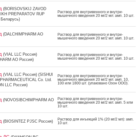
ид
(BORISOVSKIJ ZAVOD
Рас­твор для внут­ри­вен­но­го и внут­ри­
KIKH PREPARATOV RUP
мышеч­но­го вве­дения 20 мг/2 мл: амп. 10 шт.
 Беларусь)
ид
(DALCHIMPHARM AO
Рас­твор для внут­ри­вен­но­го и внут­ри­
мышеч­но­го вве­дения 20 мг/2 мл: амп. 10 шт.
ид
(VIAL LLC Россия)
Рас­твор для внут­ри­вен­но­го и внут­ри­
мышеч­но­го вве­дения 20 мг/2 мл: амп. 10 шт.
HARM AO Россия)
ид
(VIAL LLC Россия) (SISHUI
Рас­твор для внут­ри­вен­но­го и внут­ри­
PHARMACEUTICAL Co. Ltd.
мышеч­но­го вве­дения 20 мг/2 мл: амп. 10,
100 или 1800 шт. (упа­кова­но Озон О­ОО).
ON LLC Россия)
Рас­твор для внут­ри­вен­но­го и внут­ри­
ид
(NOVOSIBCHIMPHARM AO
мышеч­но­го вве­дения 20 мг/2 мл: амп. 5 или
10 шт.
Рас­твор для инъ­ек­ций 1% (20 мг/2 мл): амп.
ид
(BIOSINTEZ PJSC Россия)
10 шт.
д ДС