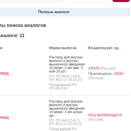
Полные аналоги
ты поиска аналогов
налоги: 11
ие
Форма выпуска
Владелец рег. уд.
Рас­твор для внут­ри­
вен­но­го и внут­ри­
мышеч­но­го вве­дения
10 мг/мл: 2 мл амп. 5
(Россия)
АТОЛЛ
или 10 шт.
емид
Произведено:
ОЗОН
РУ: ЛП-№(012264)-
(Россия)
(РГ-RU) от 28.10.25
Предыдущий РУ:
ЛП-002243
Рас­твор для внут­ри­
вен­но­го и внут­ри­
мышеч­но­го вве­дения
10 мг/мл: 2 мл шпри­
НПЦ ФАРМЗАЩИТА
цы
емид
(Россия)
РУ: ЛП-№(011417)-
(РГ-RU) от 25.08.25
Предыдущий РУ: