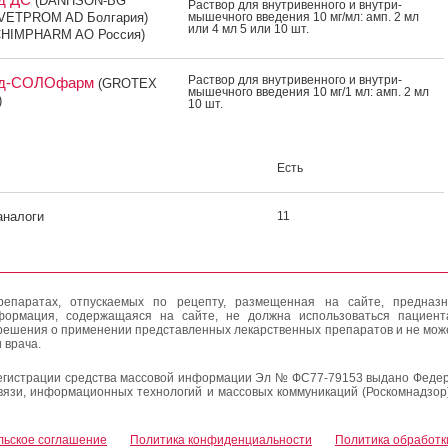
(DANHSON-BG
Рас­твор для внут­ри­вен­но­го и внут­ри­
(VETPROM AD Болгария)
мышеч­но­го вве­дения 10 мг/мл: амп. 2 мл
или 4 мл 5 или 10 шт.
HIMPHARM AO Россия)
Рас­твор для внут­ри­вен­но­го и внут­ри­
ид-СОЛОфарм
(GROTEX
мышеч­но­го вве­дения 10 мг/1 мл: амп. 2 мл
)
10 шт.
Есть
аналоги
11
епаратах, отпускаемых по рецепту, размещенная на сайте, предназн
формация, содержащаяся на сайте, не должна использоваться пациен
решения о применении представленных лекарственных препаратов и не мож
 врача.
егистрации средства массовой информации Эл № ФС77-79153 выдано Федер
вязи, информационных технологий и массовых коммуникаций (Роскомнадзор
льское соглашение
Политика конфиденциальности
Политика обработк