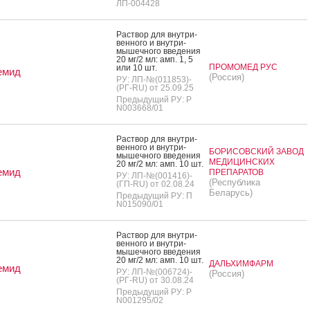
ЛП-004428
Рас­твор для внут­ри­
вен­но­го и внут­ри­
мышеч­но­го вве­дения
20 мг/2 мл: амп. 1, 5
ПРОМОМЕД РУС
или 10 шт.
емид
(Россия)
РУ: ЛП-№(011853)-
(РГ-RU) от 25.09.25
Предыдущий РУ: Р
N003668/01
Рас­твор для внут­ри­
вен­но­го и внут­ри­
БОРИСОВСКИЙ ЗАВОД
мышеч­но­го вве­дения
МЕДИЦИНСКИХ
20 мг/2 мл: амп. 10 шт.
емид
ПРЕПАРАТОВ
РУ: ЛП-№(001416)-
(Республика
(ГП-RU) от 02.08.24
Беларусь)
Предыдущий РУ: П
N015090/01
Рас­твор для внут­ри­
вен­но­го и внут­ри­
мышеч­но­го вве­дения
20 мг/2 мл: амп. 10 шт.
ДАЛЬХИМФАРМ
емид
РУ: ЛП-№(006724)-
(Россия)
(РГ-RU) от 30.08.24
Предыдущий РУ: Р
N001295/02