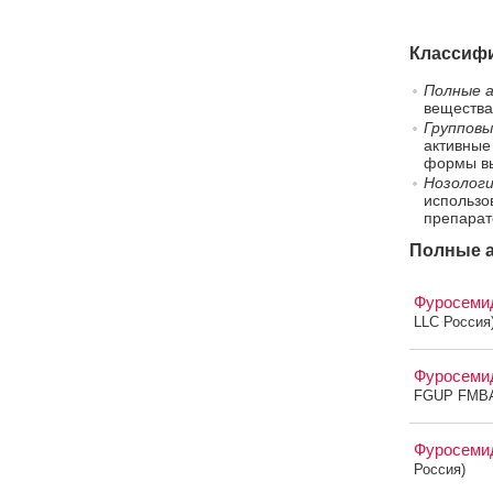
Классифи
Полные а
вещества
Групповы
активные
формы вы
Нозологи
использо
препарат
Полные а
Фуросем
LLC Россия
Фуросем
FGUP FMBA 
Фуросем
Россия)