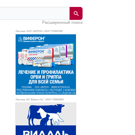
Расширенный поиск
Реклама. ООО «ФЕРОН», ИНН 773
3047394
Реклама. АО "Видаль Рус", ИНН 772
8043605