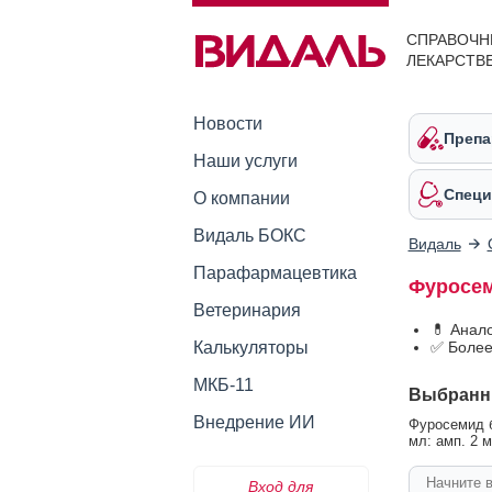
СПРАВОЧН
ЛЕКАРСТВ
Новости
Препа
Наши услуги
Специ
О компании
Видаль БОКС
Видаль
Парафармацевтика
Фуросем
Ветеринария
💊 Анал
Калькуляторы
✅ Более
МКБ-11
Выбранн
Внедрение ИИ
Фуросемид б
мл: амп. 2 м
Вход для