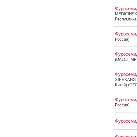
Фуросем
MEDICINS
Республика
Фуросем
Россия)
Фуросем
(DALCHIMP
Фуросем
XIERKANG 
Китай) (OZ
Фуросем
Россия)
Фуросем
Фуросеми