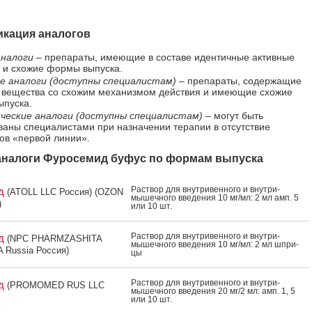
кация аналогов
налоги
– препараты, имеющие в составе идентичные активные
 и схожие формы выпуска.
е аналоги (доступны специалистам)
– препараты, содержащие
 вещества со схожим механизмом действия и имеющие схожие
пуска.
ческие аналоги (доступны специалистам)
– могут быть
ваны специалистами при назначении терапии в отсутствие
ов «первой линии».
налоги Фуросемид буфус по формам выпуска
Рас­твор для внут­ри­вен­но­го и внут­ри­
ид
(ATOLL LLC Россия) (OZON
мышеч­но­го вве­дения 10 мг/мл: 2 мл амп. 5
)
или 10 шт.
Рас­твор для внут­ри­вен­но­го и внут­ри­
ид
(NPC PHARMZASHITA
мышеч­но­го вве­дения 10 мг/мл: 2 мл шпри­
Russia Россия)
цы
Рас­твор для внут­ри­вен­но­го и внут­ри­
ид
(PROMOMED RUS LLC
мышеч­но­го вве­дения 20 мг/2 мл: амп. 1, 5
или 10 шт.