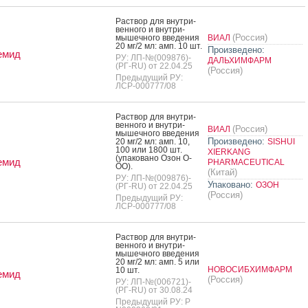
Рас­твор для внут­ри­
вен­но­го и внут­ри­
(Россия)
мышеч­но­го вве­дения
ВИАЛ
20 мг/2 мл: амп. 10 шт.
Произведено:
емид
РУ: ЛП-№(009876)-
ДАЛЬХИМФАРМ
(РГ-RU) от 22.04.25
(Россия)
Предыдущий РУ:
ЛСР-000777/08
Рас­твор для внут­ри­
вен­но­го и внут­ри­
(Россия)
ВИАЛ
мышеч­но­го вве­дения
Произведено:
20 мг/2 мл: амп. 10,
SISHUI
100 или 1800 шт.
XIERKANG
(упа­кова­но Озон О­
емид
PHARMACEUTICAL
ОО).
(Китай)
РУ: ЛП-№(009876)-
Упаковано:
ОЗОН
(РГ-RU) от 22.04.25
(Россия)
Предыдущий РУ:
ЛСР-000777/08
Рас­твор для внут­ри­
вен­но­го и внут­ри­
мышеч­но­го вве­дения
20 мг/2 мл: амп. 5 или
НОВОСИБХИМФАРМ
10 шт.
емид
(Россия)
РУ: ЛП-№(006721)-
(РГ-RU) от 30.08.24
Предыдущий РУ: Р