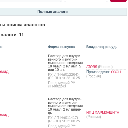
Полные аналоги
ты поиска аналогов
налоги: 11
ие
Форма выпуска
Владелец рег. уд.
Рас­твор для внут­ри­
вен­но­го и внут­ри­
мышеч­но­го вве­дения
10 мг/мл: 2 мл амп. 5
(Россия)
АТОЛЛ
или 10 шт.
емид
Произведено:
ОЗОН
РУ: ЛП-№(012264)-
(Россия)
(РГ-RU) от 28.10.25
Предыдущий РУ:
ЛП-002243
Рас­твор для внут­ри­
вен­но­го и внут­ри­
мышеч­но­го вве­дения
10 мг/мл: 2 мл шпри­
НПЦ ФАРМЗАЩИТА
цы
емид
(Россия)
РУ: ЛП-№(011417)-
(РГ-RU) от 25.08.25
Предыдущий РУ: