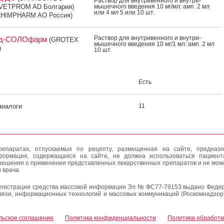
Рас­твор для внут­ри­вен­но­го и внут­ри­
(VETPROM AD Болгария)
мышеч­но­го вве­дения 10 мг/мл: амп. 2 мл
или 4 мл 5 или 10 шт.
HIMPHARM AO Россия)
Рас­твор для внут­ри­вен­но­го и внут­ри­
ид-СОЛОфарм
(GROTEX
мышеч­но­го вве­дения 10 мг/1 мл: амп. 2 мл
)
10 шт.
Есть
аналоги
11
епаратах, отпускаемых по рецепту, размещенная на сайте, предназн
формация, содержащаяся на сайте, не должна использоваться пациен
решения о применении представленных лекарственных препаратов и не мож
 врача.
егистрации средства массовой информации Эл № ФС77-79153 выдано Федер
вязи, информационных технологий и массовых коммуникаций (Роскомнадзор
льское соглашение
Политика конфиденциальности
Политика обработк