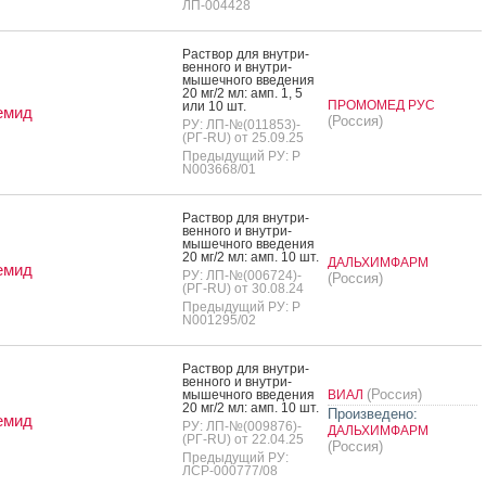
ЛП-004428
Рас­твор для внут­ри­
вен­но­го и внут­ри­
мышеч­но­го вве­дения
20 мг/2 мл: амп. 1, 5
ПРОМОМЕД РУС
или 10 шт.
емид
(Россия)
РУ: ЛП-№(011853)-
(РГ-RU) от 25.09.25
Предыдущий РУ: Р
N003668/01
Рас­твор для внут­ри­
вен­но­го и внут­ри­
мышеч­но­го вве­дения
20 мг/2 мл: амп. 10 шт.
ДАЛЬХИМФАРМ
емид
РУ: ЛП-№(006724)-
(Россия)
(РГ-RU) от 30.08.24
Предыдущий РУ: Р
N001295/02
Рас­твор для внут­ри­
вен­но­го и внут­ри­
(Россия)
мышеч­но­го вве­дения
ВИАЛ
20 мг/2 мл: амп. 10 шт.
Произведено:
емид
РУ: ЛП-№(009876)-
ДАЛЬХИМФАРМ
(РГ-RU) от 22.04.25
(Россия)
Предыдущий РУ:
ЛСР-000777/08