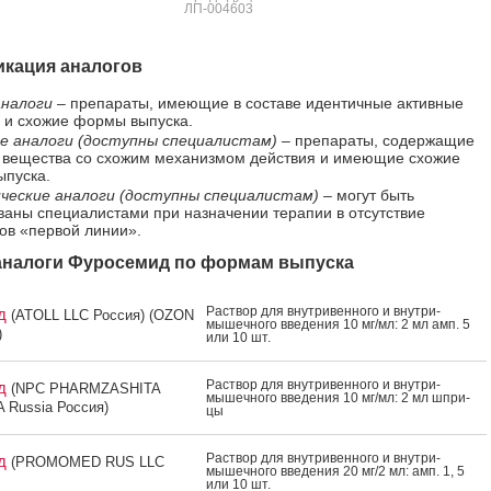
ЛП-004603
кация аналогов
налоги
– препараты, имеющие в составе идентичные активные
 и схожие формы выпуска.
е аналоги (доступны специалистам)
– препараты, содержащие
 вещества со схожим механизмом действия и имеющие схожие
пуска.
ческие аналоги (доступны специалистам)
– могут быть
ваны специалистами при назначении терапии в отсутствие
ов «первой линии».
налоги Фуросемид по формам выпуска
Рас­твор для внут­ри­вен­но­го и внут­ри­
ид
(ATOLL LLC Россия) (OZON
мышеч­но­го вве­дения 10 мг/мл: 2 мл амп. 5
)
или 10 шт.
Рас­твор для внут­ри­вен­но­го и внут­ри­
ид
(NPC PHARMZASHITA
мышеч­но­го вве­дения 10 мг/мл: 2 мл шпри­
Russia Россия)
цы
Рас­твор для внут­ри­вен­но­го и внут­ри­
ид
(PROMOMED RUS LLC
мышеч­но­го вве­дения 20 мг/2 мл: амп. 1, 5
или 10 шт.