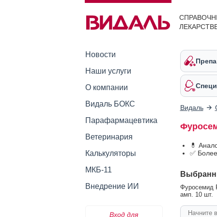
СПРАВОЧН
ЛЕКАРСТВ
Новости
Препа
Наши услуги
Специ
О компании
Видаль БОКС
Видаль
Парафармацевтика
Фуросем
Ветеринария
💊 Анал
Калькуляторы
✅ Более
МКБ-11
Выбранн
Внедрение ИИ
Фуросемид Р
амп. 10 шт.
Вход для