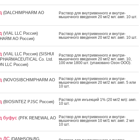
ид
(DALCHIMPHARM AO
Рас­твор для внут­ри­вен­но­го и внут­ри­
мышеч­но­го вве­дения 20 мг/2 мл: амп. 10 шт.
ид
(VIAL LLC Россия)
Рас­твор для внут­ри­вен­но­го и внут­ри­
мышеч­но­го вве­дения 20 мг/2 мл: амп. 10 шт.
HARM AO Россия)
ид
(VIAL LLC Россия) (SISHUI
Рас­твор для внут­ри­вен­но­го и внут­ри­
PHARMACEUTICAL Co. Ltd.
мышеч­но­го вве­дения 20 мг/2 мл: амп. 10,
100 или 1800 шт. (упа­кова­но Озон О­ОО).
ON LLC Россия)
Рас­твор для внут­ри­вен­но­го и внут­ри­
ид
(NOVOSIBCHIMPHARM AO
мышеч­но­го вве­дения 20 мг/2 мл: амп. 5 или
10 шт.
Рас­твор для инъ­ек­ций 1% (20 мг/2 мл): амп.
ид
(BIOSINTEZ PJSC Россия)
10 шт.
Рас­твор для внут­ри­вен­но­го и внут­ри­
д буфус
(PFK RENEWAL AO
мышеч­но­го вве­дения 10 мг/1 мл: амп. 2 мл
10 шт.
д ДС
(DANHSON-BG