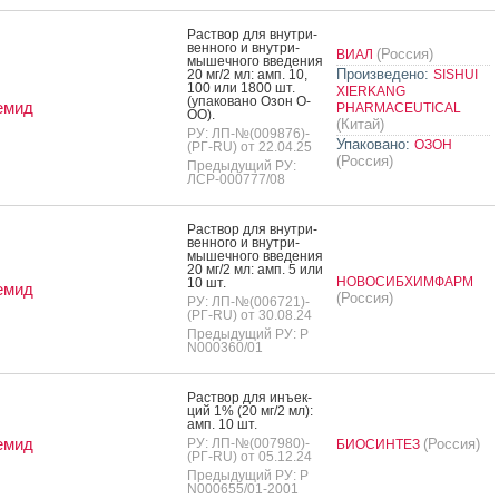
Рас­твор для внут­ри­
вен­но­го и внут­ри­
(Россия)
ВИАЛ
мышеч­но­го вве­дения
Произведено:
20 мг/2 мл: амп. 10,
SISHUI
100 или 1800 шт.
XIERKANG
(упа­кова­но Озон О­
емид
PHARMACEUTICAL
ОО).
(Китай)
РУ: ЛП-№(009876)-
Упаковано:
ОЗОН
(РГ-RU) от 22.04.25
(Россия)
Предыдущий РУ:
ЛСР-000777/08
Рас­твор для внут­ри­
вен­но­го и внут­ри­
мышеч­но­го вве­дения
20 мг/2 мл: амп. 5 или
НОВОСИБХИМФАРМ
10 шт.
емид
(Россия)
РУ: ЛП-№(006721)-
(РГ-RU) от 30.08.24
Предыдущий РУ: Р
N000360/01
Рас­твор для инъ­ек­
ций 1% (20 мг/2 мл):
амп. 10 шт.
емид
РУ: ЛП-№(007980)-
(Россия)
БИОСИНТЕЗ
(РГ-RU) от 05.12.24
Предыдущий РУ: Р
N000655/01-2001