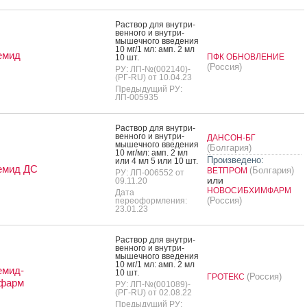
Рас­твор для внут­ри­
вен­но­го и внут­ри­
мышеч­но­го вве­дения
10 мг/1 мл: амп. 2 мл
емид
ПФК ОБНОВЛЕНИЕ
10 шт.
(Россия)
РУ: ЛП-№(002140)-
(РГ-RU) от 10.04.23
Предыдущий РУ:
ЛП-005935
Рас­твор для внут­ри­
вен­но­го и внут­ри­
ДАНСОН-БГ
мышеч­но­го вве­дения
(Болгария)
10 мг/мл: амп. 2 мл
Произведено:
или 4 мл 5 или 10 шт.
емид ДС
(Болгария)
ВЕТПРОМ
РУ: ЛП-006552 от
или
09.11.20
НОВОСИБХИМФАРМ
Дата
(Россия)
переоформления:
23.01.23
Рас­твор для внут­ри­
вен­но­го и внут­ри­
мышеч­но­го вве­дения
10 мг/1 мл: амп. 2 мл
емид-
10 шт.
(Россия)
ГРОТЕКС
фарм
РУ: ЛП-№(001089)-
(РГ-RU) от 02.08.22
Предыдущий РУ: