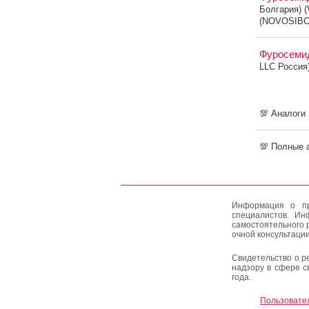
Болгария) 
(NOVOSIBC
Фуросем
LLC Россия
💯 Аналоги
💯 Полные 
Информация о пр
специалистов. Ин
самостоятельного 
очной консультации
Свидетельство о р
надзору в сфере с
года.
Пользовате