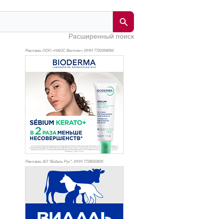
Расширенный поиск
Реклама. ООО «НАОС Восток», ИНН 772
0394094
Реклама. АО "Видаль Рус", ИНН 772
8043605