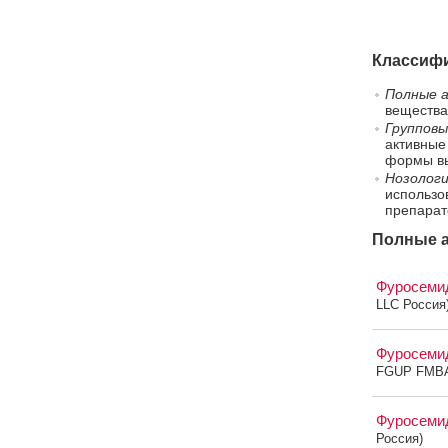
Классифи
Полные а
вещества
Групповы
активные
формы вы
Нозологи
использо
препарат
Полные а
Фуросем
LLC Россия
Фуросем
FGUP FMBA 
Фуросем
Россия)