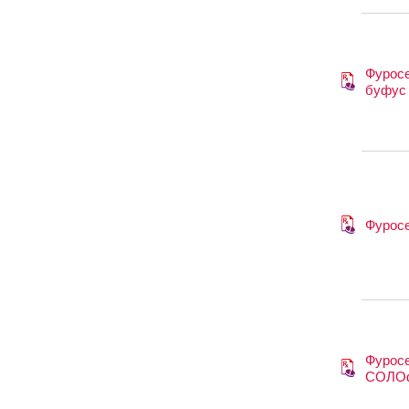
Фурос
буфус
Фурос
Фурос
СОЛО