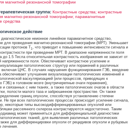
ля магнитной резонансной томографии
ерапевтическая группа:
Контрастные средства; контрастные
ля магнитно-резонансной томографии; парамагнитные
е средства
огическое действие
 диагностическое неионное линейное парамагнитное средство,
е для проведения магнитно-резонансной томографии (МРТ). Уменьшает
сации протонов Т
, что приводит к повышению интенсивности сигнала и
1
онтрастности при проведении МРТ. В диапазоне напряженности поля
ла до 1.5 Тесла относительная контрастность изображения не зависит от
 напряженности поля. Обеспечивает контрастное усиление и
изуализации патологических структур или поражений в различных
, включая ЦНС. В случаях нарушения функционирования ГЭБ, введение
 обеспечивает улучшение визуализации патологических изменений и
тологической васкуляризацией (или процессов, приводящих к
 ГЭБ) в головном мозге (внутричерепные очаги поражения),
е и связанных с ним тканях, а также патологических очагов в области
тки, полости малого таза и забрюшинном пространстве. Он также
ределение границ опухоли, способствуя установлению степени
и. Не при всех патологических процессах происходит усиление сигнала,
ер, некоторые типы высокодифференцированных опухолей или
бляшки рассеянного склероза контрастируются недостаточно. Таким
додиамид может применяться для дифференциальной диагностики
патологических тканей, для выявления различных патологических
 также для дифференцировки опухоли от рецидивов опухоли и рубцовых
е лечения.