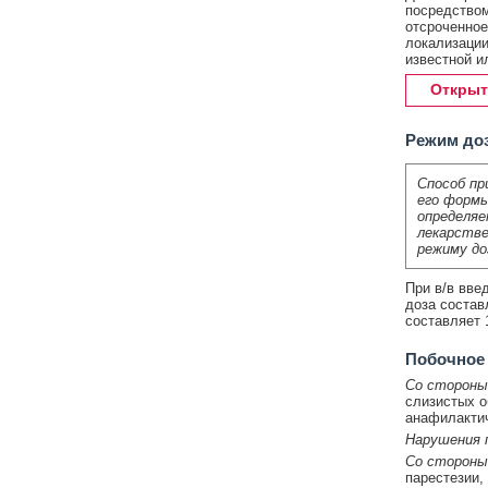
посредством
отсроченное
локализации
известной и
Открыт
Режим до
Способ пр
его формы
определяе
лекарстве
режиму до
При в/в вве
доза состав
составляет 
Побочное
Со стороны
слизистых о
анафилактич
Нарушения п
Со стороны
парестезии,