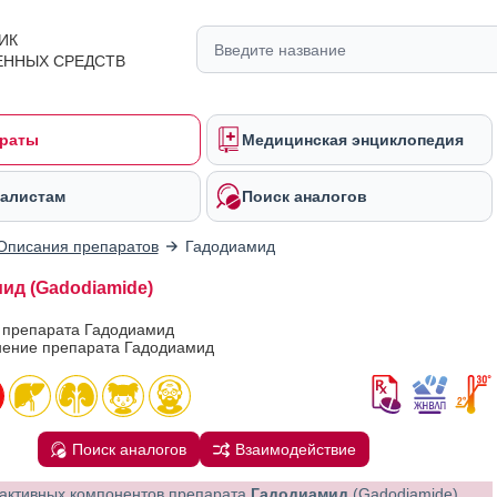
ИК
ЕННЫХ СРЕДСТВ
раты
Медицинская энциклопедия
алистам
Поиск аналогов
Описания препаратов
Гадодиамид
ид (Gadodiamide)
в препарата Гадодиамид
ение препарата Гадодиамид
Поиск аналогов
Взаимодействие
активных компонентов препарата
Гадодиамид
(Gadodiamide)