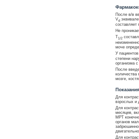
Фармакок
После в/в в
V
эквивале
d
составляет 
Не проникае
T
составл
1/2
неизмененно
моче опреде
У пациентов
степени нар
организма с
После введе
количества 
мозге, костя
Показания
Для контрас
взрослых и 
Для контрас
месяцев, вк
МРТ конечно
органов мал
забрюшинног
двигательно
Для контрас