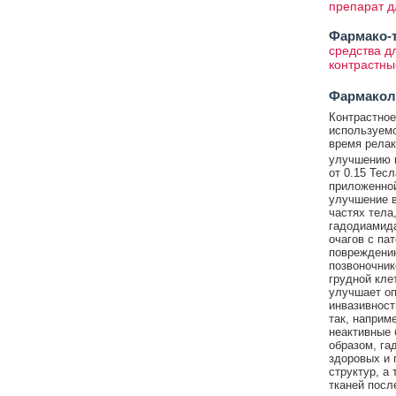
препарат д
Фармако-т
средства д
контрастны
Фармакол
Контрастное
используемо
время релак
улучшению к
от 0.15 Тес
приложенной
улучшение в
частях тела
гадодиамида
очагов с па
повреждению
позвоночник
грудной кле
улучшает оп
инвазивност
так, наприм
неактивные 
образом, га
здоровых и 
структур, а
тканей посл