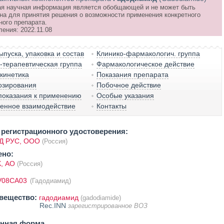
я научная информация является обобщающей и не может быть
на для принятия решения о возможности применения конкретного
ного препарата.
ения: 2022.11.08
пуска, упаковка и состав
Клинико-фармакологич. группа
терапевтическая группа
Фармакологическое действие
кинетика
Показания препарата
озирования
Побочное действие
показания к применению
Особые указания
венное взаимодействие
Контакты
регистрационного удостоверения:
 РУС, ООО
(Россия)
ено:
, АО
(Россия)
V08CA03
(Гадодиамид)
вещество:
гадодиамид
(gadodiamide)
Rec.INN
зарегистрированное ВОЗ
енная форма