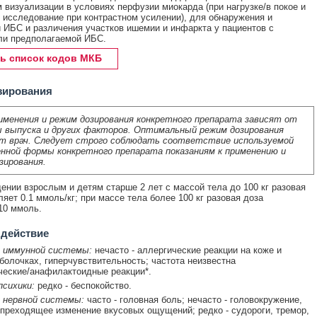
 визуализации в условиях перфузии миокарда (при нагрузке/в покое и
 исследование при контрастном усилении), для обнаружения и
 ИБС и различения участков ишемии и инфаркта у пациентов с
ли предполагаемой ИБС.
ь список кодов МКБ
зирования
именения и режим дозирования конкретного препарата зависят от
 выпуска и других факторов. Оптимальный режим дозирования
т врач. Следует строго соблюдать соответствие используемой
нной формы конкретного препарата показаниям к применению и
зирования.
дении взрослым и детям старше 2 лет с массой тела до 100 кг разовая
ляет 0.1 ммоль/кг; при массе тела более 100 кг разовая доза
10 ммоль.
 действие
 иммунной системы:
нечасто - аллергические реакции на коже и
болочках, гиперчувствительность; частота неизвестна
еские/анафилактоидные реакции*.
сихики:
редко - беспокойство.
 нервной системы:
часто - головная боль; нечасто - головокружение,
 преходящее изменение вкусовых ощущений; редко - судороги, тремор,