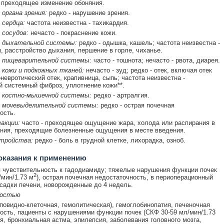
 преходящее изменение обоняния.
органа зрения:
редко - нарушение зрения.
 сердца:
частота неизвестна - тахикардия.
 сосудов:
нечасто - покраснение кожи.
 дыхательной системы:
редко - одышка, кашель; частота неизвестна -
, расстройство дыхания, першение в горле, чиханье.
 пищеварительной системы:
часто - тошнота; нечасто - рвота, диарея.
 кожи и подкожных тканей:
нечасто - зуд; редко - отек, включая отек
невротический отек, крапивница, сыпь; частота неизвестна -
 системный фиброз, уплотнение кожи**.
 костно-мышечной системы:
редко - артралгия.
 мочевыделительной системы:
редко - острая почечная
ость.
акции:
часто - преходящее ощущение жара, холода или распирания в
ния, преходящие болезненные ощущения в месте введения.
тройства:
редко - боль в грудной клетке, лихорадка, озноб.
оказания к применению
чувствительность к гадодиамиду; тяжелые нарушения функции почек
2
мин/1.73 м
), острая почечная недостаточность, в периоперационный
садки печени, новорожденные до 4 недель.
ностью
повидно-клеточная, гемолитическая), гемоглобинопатия, печеночная
ость, пациенты с нарушениями функции почек (СКФ 30-59 мл/мин/1.73
ия, бронхиальная астма, эпилепсия, заболевания головного мозга,