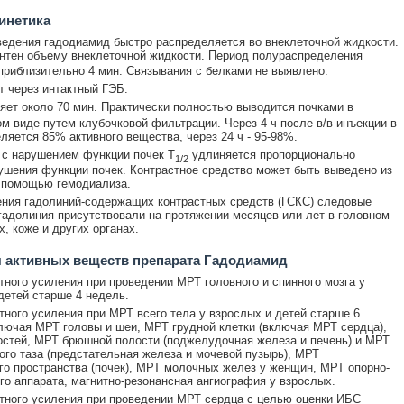
инетика
ведения гадодиамид быстро распределяется во внеклеточной жидкости.
нтен объему внеклеточной жидкости. Период полураспределения
приблизительно 4 мин. Связывания с белками не выявлено.
т через интактный ГЭБ.
яет около 70 мин. Практически полностью выводится почками в
м виде путем клубочковой фильтрации. Через 4 ч после в/в инъекции в
ляется 85% активного вещества, через 24 ч - 95-98%.
 с нарушением функции почек T
удлиняется пропорционально
1/2
ушения функции почек. Контрастное средство может быть выведено из
 помощью гемодиализа.
ния гадолиний-содержащих контрастных средств (ГСКС) следовые
гадолиния присутствовали на протяжении месяцев или лет в головном
х, коже и других органах.
 активных веществ препарата Гадодиамид
тного усиления при проведении МРТ головного и спинного мозга у
детей старше 4 недель.
тного усиления при МРТ всего тела у взрослых и детей старше 6
лючая МРТ головы и шеи, МРТ грудной клетки (включая МРТ сердца),
стей, МРТ брюшной полости (поджелудочная железа и печень) и МРТ
ого таза (предстательная железа и мочевой пузырь), МРТ
о пространства (почек), МРТ молочных желез у женщин, МРТ опорно-
го аппарата, магнитно-резонансная ангиография у взрослых.
тного усиления при проведении МРТ сердца с целью оценки ИБС