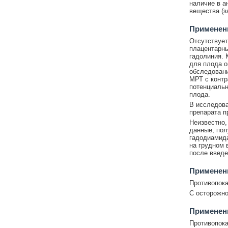
наличие в а
вещества (з
Применени
Отсутствует
плацентарны
гадолиния. 
для плода о
обследовани
МРТ с контр
потенциальн
плода.
В исследова
препарата п
Неизвестно
данные, пол
гадодиамида
на грудном 
после введе
Применен
Противопока
С осторожно
Применен
Противопока