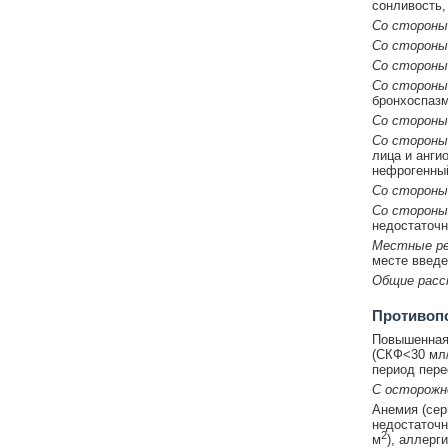
сонливость,
Со стороны 
Со стороны
Со стороны
Со стороны
бронхоспазм
Со стороны
Со стороны
лица и ангио
нефрогенный
Со стороны
Со стороны
недостаточн
Местные ре
месте введе
Общие расс
Противоп
Повышенная 
(СКФ<30 мл/
период пере
С осторож
Анемия (сер
недостаточн
2
м
), аллерг