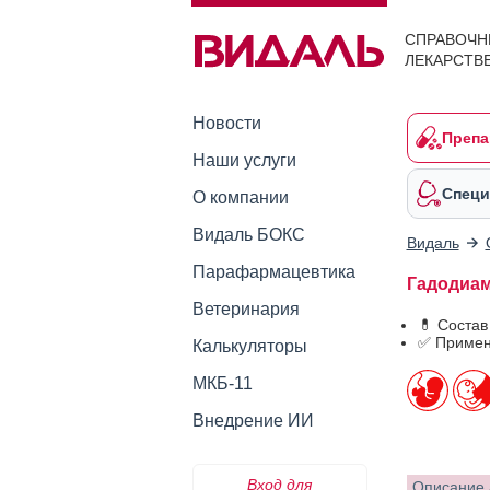
СПРАВОЧН
ЛЕКАРСТВ
Новости
Препа
Наши услуги
Специ
О компании
Видаль БОКС
Видаль
Парафармацевтика
Гадодиам
Ветеринария
💊 Соста
✅ Примен
Калькуляторы
МКБ-11
Внедрение ИИ
Вход для
Описание 