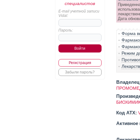
специалистов
Приведенна
использова
E-mail учетной записи
лекарствен
Vidal:
Дата обновл
Пароль:
Форма вы
Фармако-
Фармако
Режим д
Противо
Регистрация
Лекарст
Забыли пароль?
Владелец 
ПРОМОМЕД
Произвед
БИОХИМИК
Код ATX:
Активное 
Лекарств