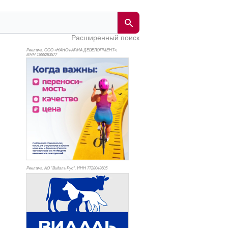
Расширенный поиск
Реклама. ООО «НАНОФАРМА ДЕВЕЛОПМЕНТ»,
ИНН 165
5283577
Реклама. АО "Видаль Рус", ИНН 772
8043605