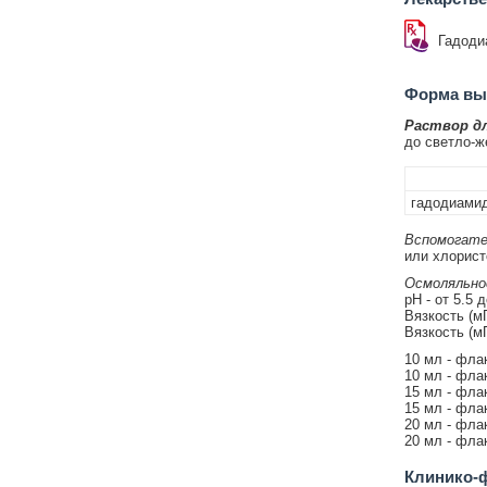
Гадоди
Форма вып
Раствор дл
до светло-ж
гадодиамид
Вспомогате
или хлорист
Осмоляльно
pH - от 5.5 д
Вязкость (мП
Вязкость (мП
10 мл - флак
10 мл - флак
15 мл - флак
15 мл - флак
20 мл - флак
20 мл - флак
Клинико-ф