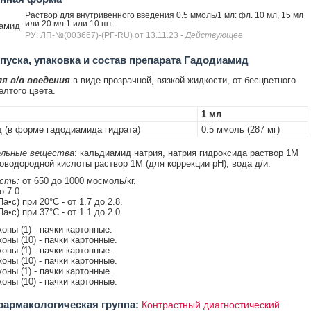
Раствор для внутривенного введения 0.5 ммоль/1 мл: фл. 10 мл, 15 мл
или 20 мл 1 или 10 шт.
амид
РУ: ЛП-№(003667)-(РГ-RU) от 13.11.23
- Действующее
уска, упаковка и состав препарата Гадодиамид
я в/в введения
в виде прозрачной, вязкой жидкости, от бесцветного
елтого цвета.
1 мл
 (в форме гадодиамида гидрата)
0.5 ммоль (287 мг)
льные вещества
: кальдиамид натрия, натрия гидроксида раствор 1М
оводородной кислоты раствор 1М (для коррекции pH), вода д/и.
сть:
от 650 до 1000 мосмоль/кг.
о 7.0.
а•с) при 20°C - от 1.7 до 2.8.
а•с) при 37°C - от 1.1 до 2.0.
оны (1) - пачки картонные.
оны (10) - пачки картонные.
оны (1) - пачки картонные.
оны (10) - пачки картонные.
оны (1) - пачки картонные.
оны (10) - пачки картонные.
армакологическая группа:
Контрастный диагностический