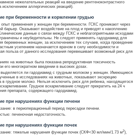
намнезе нежелательных реакций на введение рентгеноконтрастного
а исключением аллергических реакций).
е при беременности и кормлении грудью
 опыт применения у женщин при беременности. ГСКС проникают через
й барьер. Оказывают воздействие на плод и приводят к накоплению
Клинические данные о связи между ГСКС и неблагоприятными исходами
граничены и неубедительны. Не следует применять гадодиамид для
я беременных женщин, за исключением тех случаев, когда проведение
астным усилением назначается врачом в силу необходимости и
ая польза от данного исследования перевешивает возможный риск для
ниях на животных была показана репродуктивная токсичность
ри его многократном введении в высоких дозах.
, выделяется ли гадодиамид с грудным молоком у женщин. Имеющиеся
ученные в исследованиях на животных, показывают экскрецию
 в грудное молоко. Нельзя исключить риск для ребенка, находящегося
вскармливании. Грудное вскармливание следует прекратить на 24 ч
ния препарата, содержащего гадодиамид.
ие при нарушениях функции печени
зание: в периоперационный период пересадки печени.
стью: печеночная недостаточность.
ие при нарушениях функции почек
2
зание: тяжелые нарушения функции почек (СКФ<30 мл/мин/1.73 м
),