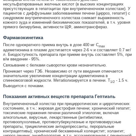
несульфатированных желчных кислот (в высоких концентрациях
присутствующих в гепатоцитах при внутрипеченочном холестазе). У
пациентов с диффузными заболеваниями печени (цирроз, гепатит) с
синдромом внутрипеченочного холестаза снижает выраженность
кожного зуда и изменений биохимических показателей, в т.ч. уровня
прямого билирубина, активности ЩФ, аминотрансфераз.
Фармакокинетика
После однократного приема внутрь в дозе 400 мг C
max
адеметионина в плазме достигается через 2-6 ч и составляет 0.7 мг/
л. Биодоступность препарата при приеме внутрь составляет 5%, при
в/м введении - 95%.
Связывание с белками сыворотки крови незначительно.
Проникает через ГЭБ. Независимо от пути введения отмечается
значительное увеличение концентрации адеметионина в
спинномозговой жидкости. Метаболизируется в печени. T
- 1.5 ч.
1/2
Выводится с почками.
Показания активных веществ препарата Гептиэль
Внутрипеченочный холестаз при прецирротических и цирротических
состояниях, в т.ч.: жировая дистрофия печени; хронический гепатит;
токсические поражения печени различной этиологии, включая
алкогольные, вирусные, лекарственные (антибиотики,
противоопухолевые, противотуберкулезные и противовирусные
препараты, трициклические антидепрессанты, пероральные
контрацептивы); хронический бескаменный холецистит; холангит;
цирроз печени; энцефалопатия, в т.ч. ассоциированная с печеночной