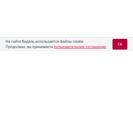
На сайте Видаль используются файлы cookie
Ok
Продолжая, вы принимаете
пользовательское соглашение
.
Содержание
Вход для специалистов
E-mail учетной записи Vidal:
Форма выпуска, упаковка и состав
Фармако-терапевтические группы
Пароль:
Фармакологическое действие
Фармакокинетика
Показания препарата