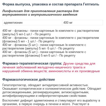
Форма выпуска, упаковка и состав препарата Гептиэль
Лиофилизат для приготовления раствора для
внутривенного и внутримышечного введения
адеметионин
400 мг
400 мг - флаконы - пачки картонные /в комплекте с растворителем
(ампулы) 5 мл-1 шт./ - По рецепту
400 мг - флаконы - пачки картонные /в комплекте с растворителем
(флаконы) 5 мл - 1 шт./ - По рецепту
400 мг - флаконы (5 шт.) - пачки картонные /в комплекте с
растворителем (ампулы) 5 мл -5 шт./ - По рецепту
400 мг - флаконы (5 шт.) - пачки картонные /в комплекте с
растворителем (флаконы) 5 мл-5 шт./ - По рецепту
Фармако-терапевтическая группа:
Другие средства для
лечения заболеваний желудочно-кишечного тракта и
нарушений обмена веществ; аминокислоты и их производные
Фармакологическое действие
Гепатопротектор, обладает антидепрессивной активностью.
Оказывает холеретическое и холекинетическое действие. Обладает
детоксикационными, регенерирующими, антиоксидантными,
антифиброзирующими и нейропротекторными свойствами.
Восполняет дефицит адеметионина и стимулирует его выработку в
организме, в первую очередь в печени и мозге. Участвует в