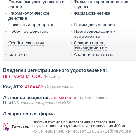
Форма выпуска, упаковка и
Фармако-терапевтические
состав
группы
Фармакологическое
Фармакокинетика
действие
Показания препарата
Режим дозирования
Побочное действие
Противопоказания к
применению
Особые указания
Лекарственное
взаимодействие
Контакты
Аналоги препарата
Владелец регистрационного удостоверения:
ВЕЛФАРМ-М, ООО
(Россия)
Код ATX:
A16AA02
(Адеметионин)
Активное вещество:
адеметионин
(ademetionine)
Rec.INN
зарегистрированное ВОЗ
Лекарственная форма
Лиофилизат для приготовления раствора для
внутривенного и внутримышечного введения 400 мг
Гептиэль
РУ: ЛП-№(014846)-(РГ-RU) от 13.05.26
- Действующее