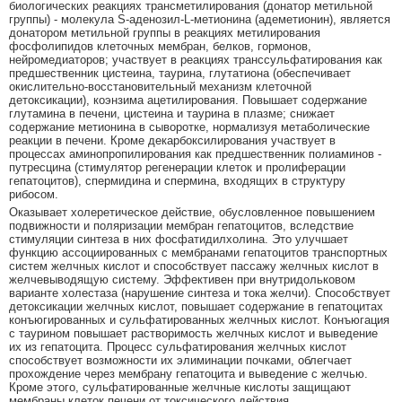
биологических реакциях трансметилирования (донатор метильной
группы) - молекула S-аденозил-L-метионина (адеметионин), является
донатором метильной группы в реакциях метилирования
фосфолипидов клеточных мембран, белков, гормонов,
нейромедиаторов; участвует в реакциях транссульфатирования как
предшественник цистеина, таурина, глутатиона (обеспечивает
окислительно-восстановительный механизм клеточной
детоксикации), коэнзима ацетилирования. Повышает содержание
глутамина в печени, цистеина и таурина в плазме; снижает
содержание метионина в сыворотке, нормализуя метаболические
реакции в печени. Кроме декарбоксилирования участвует в
процессах аминопропилирования как предшественник полиаминов -
путресцина (стимулятор регенерации клеток и пролиферации
гепатоцитов), спермидина и спермина, входящих в структуру
рибосом.
Оказывает холеретическое действие, обусловленное повышением
подвижности и поляризации мембран гепатоцитов, вследствие
стимуляции синтеза в них фосфатидилхолина. Это улучшает
функцию ассоциированных с мембранами гепатоцитов транспортных
систем желчных кислот и способствует пассажу желчных кислот в
желчевыводящую систему. Эффективен при внутридольковом
варианте холестаза (нарушение синтеза и тока желчи). Способствует
детоксикации желчных кислот, повышает содержание в гепатоцитах
конъюгированных и сульфатированных желчных кислот. Конъюгация
с таурином повышает растворимость желчных кислот и выведение
их из гепатоцита. Процесс сульфатирования желчных кислот
способствует возможности их элиминации почками, облегчает
прохождение через мембрану гепатоцита и выведение с желчью.
Кроме этого, сульфатированные желчные кислоты защищают
мембраны клеток печени от токсического действия