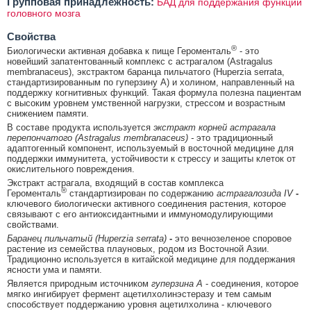
Групповая принадлежность:
БАД для поддержания функции
головного мозга
Свойства
®
Биологически активная добавка к пище Героменталь
- это
новейший запатентованный комплекс с астрагалом (Astragalus
membranaceus), экстрактом баранца пильчатого (Huperzia serrata,
стандартизированным по гуперзину А) и холином, направленный на
поддержку когнитивных функций. Такая формула полезна пациентам
с высоким уровнем умственной нагрузки, стрессом и возрастным
снижением памяти.
В составе продукта используется
экстракт корней астрагала
перепончатого (Astragalus membranaceus) -
это традиционный
адаптогенный компонент, используемый в восточной медицине для
поддержки иммунитета, устойчивости к стрессу и защиты клеток от
окислительного повреждения.
Экстракт астрагала, входящий в состав комплекса
®
Героменталь
стандартизирован по содержанию
астрагалозида IV
-
ключевого биологически активного соединения растения, которое
связывают с его антиоксидантными и иммуномодулирующими
свойствами.
Баранец пильчатый (Huperzia serrata)
-
это вечнозеленое споровое
растение из семейства плауновых, родом из Восточной Азии.
Традиционно используется в китайской медицине для поддержания
ясности ума и памяти.
Является природным источником
гуперзина А
- соединения, которое
мягко ингибирует фермент ацетилхолинэстеразу и тем самым
способствует поддержанию уровня ацетилхолина - ключевого