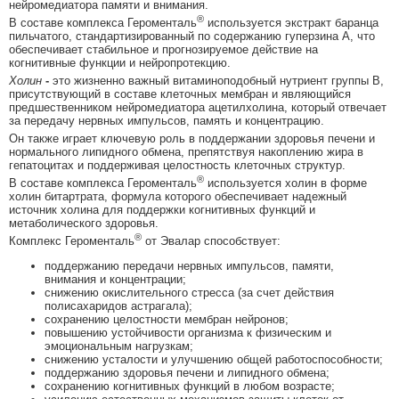
нейромедиатора памяти и внимания.
®
В составе комплекса Героменталь
используется экстракт баранца
пильчатого, стандартизированный по содержанию гуперзина А, что
обеспечивает стабильное и прогнозируемое действие на
когнитивные функции и нейропротекцию.
Холин
-
это жизненно важный витаминоподобный нутриент группы B,
присутствующий в составе клеточных мембран и являющийся
предшественником нейромедиатора ацетилхолина, который отвечает
за передачу нервных импульсов, память и концентрацию.
Он также играет ключевую роль в поддержании здоровья печени и
нормального липидного обмена, препятствуя накоплению жира в
гепатоцитах и поддерживая целостность клеточных структур.
®
В составе комплекса Героменталь
используется холин в форме
холин битартрата, формула которого обеспечивает надежный
источник холина для поддержки когнитивных функций и
метаболического здоровья.
®
Комплекс Героменталь
от Эвалар способствует:
поддержанию передачи нервных импульсов, памяти,
внимания и концентрации;
снижению окислительного стресса (за счет действия
полисахаридов астрагала);
сохранению целостности мембран нейронов;
повышению устойчивости организма к физическим и
эмоциональным нагрузкам;
снижению усталости и улучшению общей работоспособности;
поддержанию здоровья печени и липидного обмена;
сохранению когнитивных функций в любом возрасте;