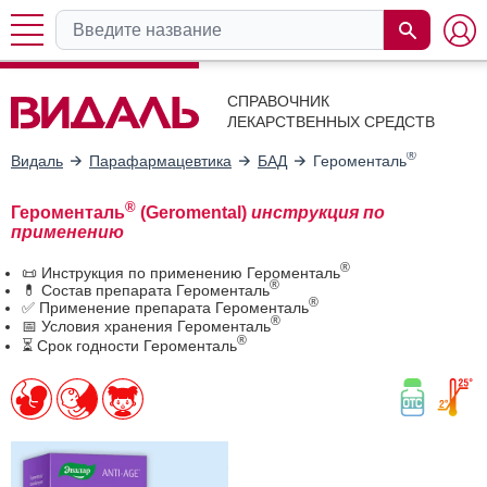
СПРАВОЧНИК
ЛЕКАРСТВЕННЫХ СРЕДСТВ
®
Видаль
Парафармацевтика
БАД
Героменталь
®
Героменталь
(Geromental)
инструкция по
применению
®
📜 Инструкция по применению Героменталь
®
💊 Состав препарата Героменталь
®
✅ Применение препарата Героменталь
®
📅 Условия хранения Героменталь
®
⏳ Срок годности Героменталь