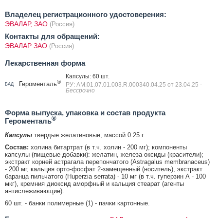
Владелец регистрационного удостоверения:
ЭВАЛАР, ЗАО
(Россия)
Контакты для обращений:
ЭВАЛАР ЗАО
(Россия)
Лекарственная форма
Капсулы: 60 шт.
®
Героменталь
РУ: AM.01.07.01.003.R.000340.04.25 от 23.04.25
-
БАД
Бессрочно
Форма выпуска, упаковка и состав продукта
®
Героменталь
Капсулы
твердые желатиновые, массой 0.25 г.
Состав:
холина битартрат (в т.ч. холин - 200 мг); компоненты
капсулы (пищевые добавки): желатин, железа оксиды (красители);
экстракт корней астрагала перепончатого (Astragalus membranaceus)
- 200 мг, кальция орто-фосфат 2-замещенный (носитель), экстракт
баранца пильчатого (Huperzia serrata) - 10 мг (в т.ч. гуперзин А - 100
мкг), кремния диоксид аморфный и кальция стеарат (агенты
антислеживающие).
60 шт. - банки полимерные (1) - пачки картонные.