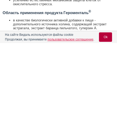
усилению естественных механизмов защиты клеток от
окислительного стресса.
®
Область применения продукта Героменталь
в качестве биологически активной добавки к пище -
дополнительного источника холина, содержащей экстракт
астрагала, экстракт баранца пильчатого, гуперзин А.
На сайте Видаль используются файлы cookie
Открыть список кодов МКБ
Ok
Продолжая, вы принимаете
пользовательское соглашение
.
Реклама. ООО «Др. Редди’с Лабораторис»,
ИНН: 770
7321227
Вход для специалистов
E-mail учетной записи Vidal:
Пароль:
Реклама