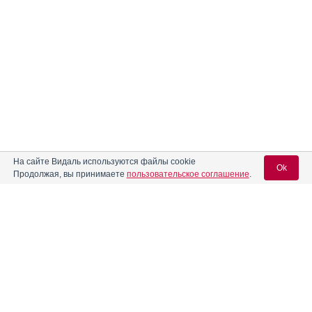
На сайте Видаль используются файлы cookie
Ok
Продолжая, вы принимаете
пользовательское соглашение
.
Содержание
Вход для специалистов
E-mail учетной записи Vidal:
Форма выпуска, упаковка и состав
Клинико-фармакологич. группа
Пароль:
Фармако-терапевтическая группа