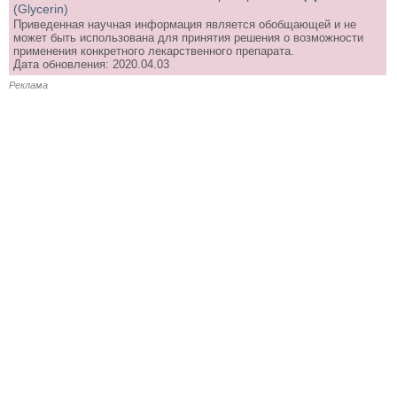
(Glycerin)
Приведенная научная информация является обобщающей и не
может быть использована для принятия решения о возможности
применения конкретного лекарственного препарата.
Дата обновления: 2020.04.03
Реклама