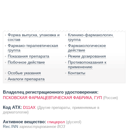
Форма выпуска, упаковка и
Клинико-фармакологич.
состав
группа
Фармако-терапевтическая
Фармакологическое
группа
действие
Показания препарата
Режим дозирования
Побочное действие
Противопоказания к
применению
Особые указания
Контакты
Аналоги препарата
Владелец регистрационного удостоверения:
ПСКОВСКАЯ ФАРМАЦЕВТИЧЕСКАЯ ФАБРИКА, ГУП
(Россия)
Код ATX:
D11AX
(Другие препараты, применяемые в
дерматологии)
Активное вещество:
глицерол
(glycerol)
Rec.INN
зарегистрированное ВОЗ