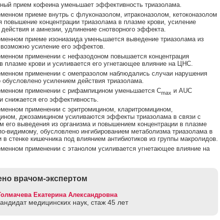
ный прием кофеина уменьшает эффективность триазолама.
менном приеме внутрь с флуконазолом, итраконазолом, кетоконазолом
 повышение концентрации триазолама в плазме крови, усиление
 действия и амнезии, удлинение снотворного эффекта.
менном приеме изониазида уменьшается выведение триазолама из
 возможно усиление его эффектов.
еменном применении с нефазодоном повышается концентрация
в плазме крови и усиливается его угнетающее влияние на ЦНС.
еменном применении с омепразолом наблюдались случаи нарушения
о обусловлено усилением действия триазолама.
еменном применении с рифампицином уменьшается C
и AUC
max
и снижается его эффективность.
менном применении с эритромицином, кларитромицином,
ином, джозамицином усиливаются эффекты триазолама в связи с
 его выведения из организма и повышением концентрации в плазме
 по-видимому, обусловлено ингибированием метаболизма триазолама в
и в стенке кишечника под влиянием антибиотиков из группы макролидов.
менном применении с этанолом усиливается угнетающее влияние на
но врачом-экспертом
Толмачева Екатерина Александровна
кандидат медицинских наук, стаж 45 лет