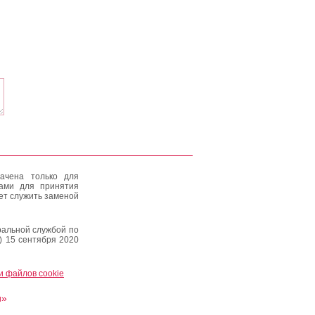
ачена только для
тами для принятия
ет служить заменой
альной службой по
) 15 сентября 2020
и файлов cookie
и»