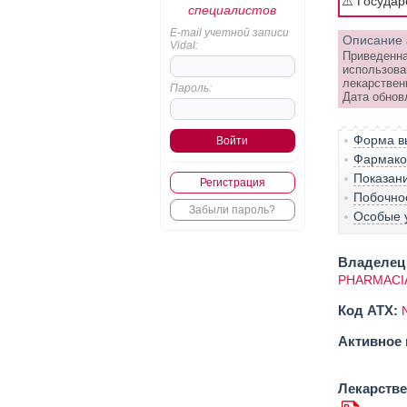
⚠️ Госуда
специалистов
E-mail учетной записи
Описание 
Vidal:
Приведенна
использова
лекарствен
Пароль:
Дата обнов
Форма вы
Фармако-
Показан
Регистрация
Побочно
Забыли пароль?
Особые 
Владелец 
PHARMACIA
Код ATX:
Активное 
Лекарств