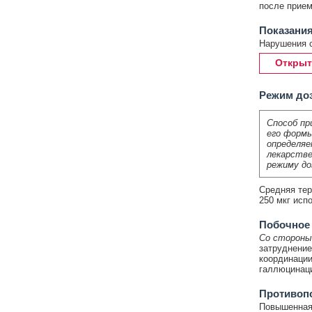
после прием
Показания
Нарушения с
Открыт
Режим до
Способ пр
его формы
определяе
лекарстве
режиму до
Средняя тер
250 мкг исп
Побочное
Со стороны
затруднение
координации
галлюцинац
Противоп
Повышенная 