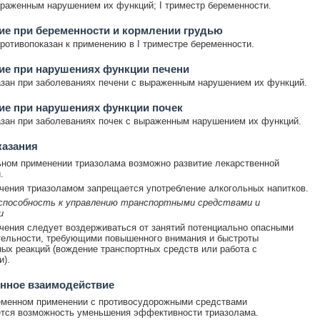
ыраженным нарушением их функций; I триместр беременности.
е при беременности и кормлении грудью
ротивопоказан к применению в I триместре беременности.
ие при нарушениях функции печени
зан при заболеваниях печени с выраженным нарушением их функций.
ие при нарушениях функции почек
зан при заболеваниях почек с выраженным нарушением их функций.
казания
ном применении триазолама возможно развитие лекарственной
.
чения триазоламом запрещается употребление алкогольных напитков.
 способность к управлению транспортными средствами и
и
чения следует воздерживаться от занятий потенциально опасными
ельности, требующими повышенного внимания и быстроты
ых реакций (вождение транспортных средств или работа с
).
нное взаимодействие
еменном применении с противосудорожными средствами
тся возможность уменьшения эффективности триазолама.