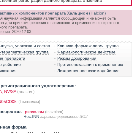
рственная регистрация данного препарата отменена
активных компонентов препарата
Хальцион
(Halcion)
я научная информация является обобщающей и не может быть
на для принятия решения о возможности применения конкретного
ного препарата.
ления: 2020.12.03
пуска, упаковка и состав
Клинико-фармакологич. группа
терапевтическая группа
Фармакологическое действие
ия препарата
Режим дозирования
е действие
Противопоказания к применению
указания
Лекарственное взаимодействие
регистрационного удостоверения:
, NV/SA
(Бельгия)
N05CD05
(Триазолам)
вещество:
триазолам
(triazolam)
Rec.INN
зарегистрированное ВОЗ
енная форма