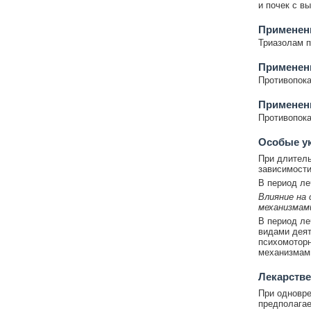
и почек с в
Применени
Триазолам п
Применен
Противопока
Применен
Противопока
Особые у
При длитель
зависимости
В период ле
Влияние на
механизмам
В период ле
видами деят
психомоторн
механизмами
Лекарстве
При одновр
предполагае