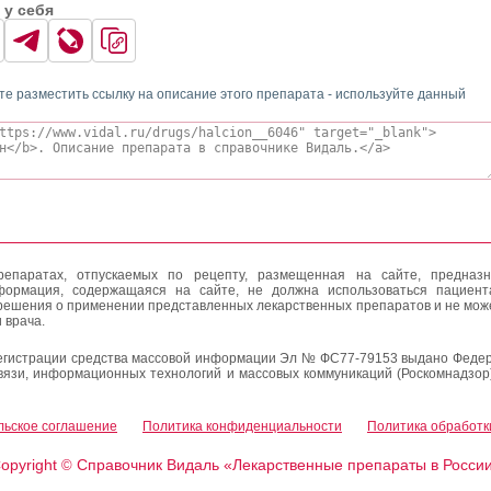
 у себя
те разместить ссылку на описание этого препарата - используйте данный
епаратах, отпускаемых по рецепту, размещенная на сайте, предназн
формация, содержащаяся на сайте, не должна использоваться пациен
решения о применении представленных лекарственных препаратов и не мож
 врача.
егистрации средства массовой информации Эл № ФС77-79153 выдано Федер
вязи, информационных технологий и массовых коммуникаций (Роскомнадзор
льское соглашение
Политика конфиденциальности
Политика обработк
opyright
Справочник Видаль «Лекарственные препараты в Росси
©