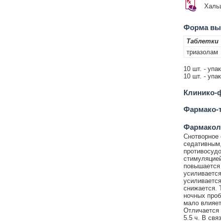
Халь
Форма вып
Таблетки
триазолам
10 шт. - упа
10 шт. - упа
Клинико-ф
Фармако-т
Фармакол
Снотворное 
седативным
противосуд
стимуляцией
повышается 
усиливается
усиливается
снижается. 
ночных проб
мало влияет
Отличается 
5.5 ч. В св