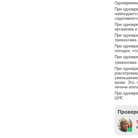
Одновремен
При одновре
наблюдается
седативного
При одновре
организма и
При одновр
триазолама 
При одновр
походки, чт
При одновр
триазолама 
При одновре
рокситромиц
уменьшением
крови. Это,
печени и/ил
При одновре
ЦНС.
Провере