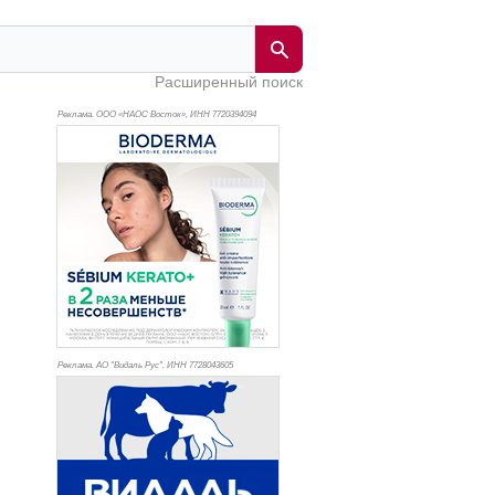
Расширенный поиск
Реклама. ООО «НАОС Восток», ИНН 772
0394094
Реклама. АО "Видаль Рус", ИНН 772
8043605