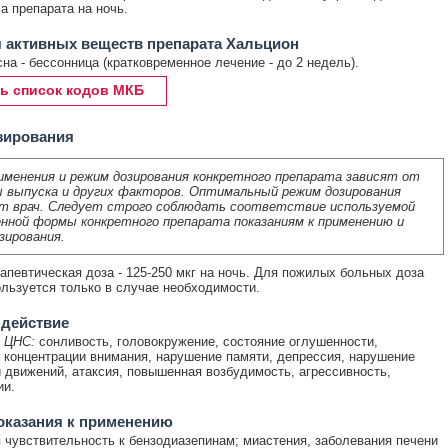
а препарата на ночь.
 активных веществ препарата Хальцион
на - бессонница (кратковременное лечение - до 2 недель).
ь список кодов МКБ
зирования
именения и режим дозирования конкретного препарата зависят от
 выпуска и других факторов. Оптимальный режим дозирования
т врач. Следует строго соблюдать соответствие используемой
нной формы конкретного препарата показаниям к применению и
зирования.
апевтическая доза - 125-250 мкг на ночь. Для пожилых больных доза
ользуется только в случае необходимости.
 действие
 ЦНС:
сонливость, головокружение, состояние оглушенности,
 концентрации внимания, нарушение памяти, депрессия, нарушение
 движений, атаксия, повышенная возбудимость, агрессивность,
ии.
оказания к применению
чувствительность к бензодиазепинам; миастения, заболевания печени