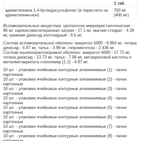
1 таб.
адеметионина 1,4-бутандисульфонат (в пересчете на
760 мг
адеметионин-ион)
(400 мг)
Вспомогательные вещества
: целлюлоза микрокристаллическая -
96 мг, карбоксиметилкрахмал натрия - 17.1 мг, магния стеарат - 4.28
мг, кремния диоксид коллоидный - 8.6 мг.
Состав вспомогательной оболочки:
макрогол 6000 - 8.864 мг, титана
диоксид - 6.87 мг, тальк - 3.99 мг, гипромеллоза - 2.436 мг.
Состав кишечнорастворимой оболочки:
макрогол 6000 - 17.72 мг,
титана диоксид - 13.73 мг, тальк - 7.98 мг, метакриловой кислоты и
метилметакрилата сополимер [1:1] - 4.87 мг.
10 шт. - упаковки ячейковые контурные алюминиевые (1) - пачки
картонные.
10 шт. - упаковки ячейковые контурные алюминиевые (2) - пачки
картонные.
10 шт. - упаковки ячейковые контурные алюминиевые (3) - пачки
картонные.
10 шт. - упаковки ячейковые контурные алюминиевые (4) - пачки
картонные.
10 шт. - упаковки ячейковые контурные алюминиевые (5) - пачки
картонные.
10 шт. - упаковки ячейковые контурные алюминиевые (6) - пачки
картонные.
10 шт. - упаковки ячейковые контурные алюминиевые (7) - пачки
картонные.
10 шт. - упаковки ячейковые контурные алюминиевые (8) - пачки
картонные.