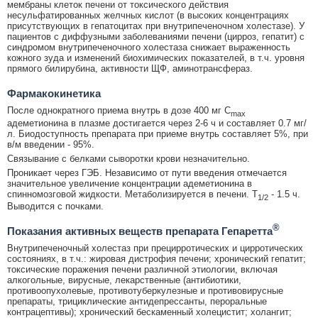
мембраны клеток печени от токсического действия
несульфатированных желчных кислот (в высоких концентрациях
присутствующих в гепатоцитах при внутрипеченочном холестазе). У
пациентов с диффузными заболеваниями печени (цирроз, гепатит) с
синдромом внутрипеченочного холестаза снижает выраженность
кожного зуда и изменений биохимических показателей, в т.ч. уровня
прямого билирубина, активности ЩФ, аминотрансфераз.
Фармакокинетика
После однократного приема внутрь в дозе 400 мг C
max
адеметионина в плазме достигается через 2-6 ч и составляет 0.7 мг/
л. Биодоступность препарата при приеме внутрь составляет 5%, при
в/м введении - 95%.
Связывание с белками сыворотки крови незначительно.
Проникает через ГЭБ. Независимо от пути введения отмечается
значительное увеличение концентрации адеметионина в
спинномозговой жидкости. Метаболизируется в печени. T
- 1.5 ч.
1/2
Выводится с почками.
®
Показания активных веществ препарата Гепаретта
Внутрипеченочный холестаз при прецирротических и цирротических
состояниях, в т.ч.: жировая дистрофия печени; хронический гепатит;
токсические поражения печени различной этиологии, включая
алкогольные, вирусные, лекарственные (антибиотики,
противоопухолевые, противотуберкулезные и противовирусные
препараты, трициклические антидепрессанты, пероральные
контрацептивы); хронический бескаменный холецистит; холангит;