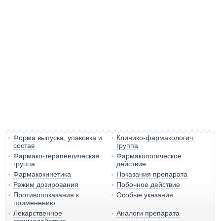
Форма выпуска, упаковка и
Клинико-фармакологич.
состав
группа
Фармако-терапевтическая
Фармакологическое
группа
действие
Фармакокинетика
Показания препарата
Режим дозирования
Побочное действие
Противопоказания к
Особые указания
применению
Лекарственное
Аналоги препарата