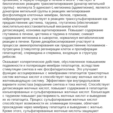
биологических реакциях трансметилирования (донатор метильной
группы) - молекула S-аденозил-L-метионина (адеметионин), является
донатором метильной группы в реакциях метилирования
фосфолипидов клеточных мембран, белков, гормонов,
нейромедиаторов; участвует в реакциях транссульфатирования как
предшественник цистеина, таурина, глутатиона (обеспечивает
окислительно-восстановительный механизм клеточной
детоксикации), коэнзима ацетилирования. Повышает содержание
глутамина в печени, цистеина и таурина в плазме; снижает
содержание метионина в сыворотке, нормализуя метаболические
реакции в печени. Кроме декарбоксилирования участвует в
процессах аминопропилирования как предшественник полиаминов -
путресцина (стимулятор регенерации клеток и пролиферации
гепатоцитов), спермидина и спермина, входящих в структуру
рибосом.
Оказывает холеретическое действие, обусловленное повышением
подвижности и поляризации мембран гепатоцитов, вследствие
стимуляции синтеза в них фосфатидилхолина. Это улучшает
функцию ассоциированных с мембранами гепатоцитов транспортных
систем желчных кислот и способствует пассажу желчных кислот в
желчевыводящую систему. Эффективен при внутридольковом
варианте холестаза (нарушение синтеза и тока желчи). Способствует
детоксикации желчных кислот, повышает содержание в гепатоцитах
конъюгированных и сульфатированных желчных кислот. Конъюгация
с таурином повышает растворимость желчных кислот и выведение
их из гепатоцита. Процесс сульфатирования желчных кислот
способствует возможности их элиминации почками, облегчает
прохождение через мембрану гепатоцита и выведение с желчью.
Кроме этого, сульфатированные желчные кислоты защищают