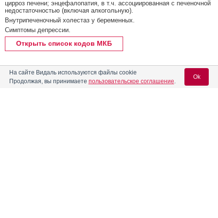
цирроз печени; энцефалопатия, в т.ч. ассоциированная с печеночной
недостаточностью (включая алкогольную).
Внутрипеченочный холестаз у беременных.
Симптомы депрессии.
Открыть список кодов МКБ
Реклама. ООО «Гриндекс Рус», ИНН 772
6548343
На сайте Видаль используются файлы cookie
Ok
Продолжая, вы принимаете
пользовательское соглашение
.
Содержание
Вход для специалистов
E-mail учетной записи Vidal:
Форма выпуска, упаковка и состав
Клинико-фармакологич. группа
Пароль:
Фармако-терапевтическая группа
Реклама
Фармакологическое действие
Фармакокинетика