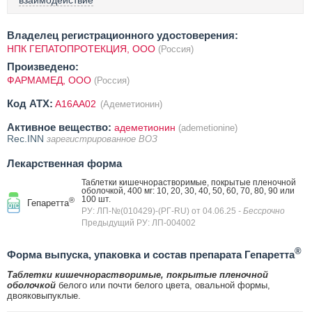
взаимодействие
Владелец регистрационного удостоверения:
НПК ГЕПАТОПРОТЕКЦИЯ, ООО
(Россия)
Произведено:
ФАРМАМЕД, ООО
(Россия)
Код ATX:
A16AA02
(Адеметионин)
Активное вещество:
адеметионин
(ademetionine)
Rec.INN
зарегистрированное ВОЗ
Лекарственная форма
Таблетки кишечнорастворимые, покрытые пленочной
оболочкой, 400 мг: 10, 20, 30, 40, 50, 60, 70, 80, 90 или
100 шт.
®
Гепаретта
РУ: ЛП-№(010429)-(РГ-RU) от 04.06.25
- Бессрочно
Предыдущий РУ: ЛП-004002
®
Форма выпуска, упаковка и состав препарата Гепаретта
Таблетки кишечнорастворимые, покрытые пленочной
оболочкой
белого или почти белого цвета, овальной формы,
двояковыпуклые.