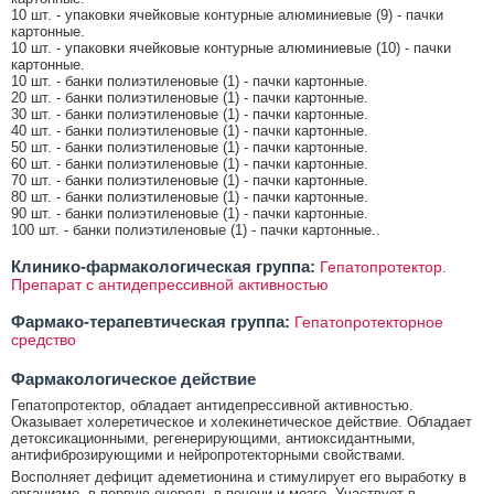
10 шт. - упаковки ячейковые контурные алюминиевые (9) - пачки
картонные.
10 шт. - упаковки ячейковые контурные алюминиевые (10) - пачки
картонные.
10 шт. - банки полиэтиленовые (1) - пачки картонные.
20 шт. - банки полиэтиленовые (1) - пачки картонные.
30 шт. - банки полиэтиленовые (1) - пачки картонные.
40 шт. - банки полиэтиленовые (1) - пачки картонные.
50 шт. - банки полиэтиленовые (1) - пачки картонные.
60 шт. - банки полиэтиленовые (1) - пачки картонные.
70 шт. - банки полиэтиленовые (1) - пачки картонные.
80 шт. - банки полиэтиленовые (1) - пачки картонные.
90 шт. - банки полиэтиленовые (1) - пачки картонные.
100 шт. - банки полиэтиленовые (1) - пачки картонные..
Клинико-фармакологическая группа:
Гепатопротектор.
Препарат с антидепрессивной активностью
Фармако-терапевтическая группа:
Гепатопротекторное
средство
Фармакологическое действие
Гепатопротектор, обладает антидепрессивной активностью.
Оказывает холеретическое и холекинетическое действие. Обладает
детоксикационными, регенерирующими, антиоксидантными,
антифиброзирующими и нейропротекторными свойствами.
Восполняет дефицит адеметионина и стимулирует его выработку в
организме, в первую очередь в печени и мозге. Участвует в