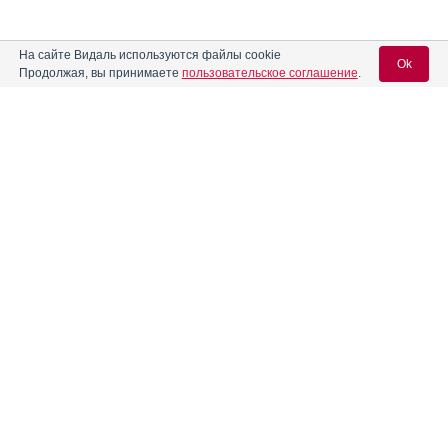
На сайте Видаль используются файлы cookie
Ok
Продолжая, вы принимаете
пользовательское соглашение
.
Содержание
Вход для специалистов
E-mail учетной записи Vidal:
Форма выпуска, упаковка и состав
Клинико-фармакологич. группа
Пароль:
Фармако-терапевтическая группа
Фармакологическое действие
Фармакокинетика
Показания препарата
Регистрация
Забыли пароль?
Режим дозирования