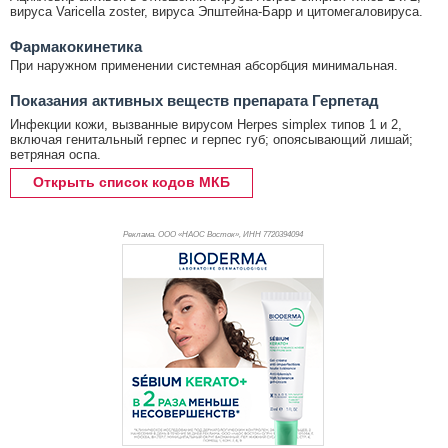
вируса Varicella zoster, вируса Эпштейна-Барр и цитомегаловируса.
Фармакокинетика
При наружном применении системная абсорбция минимальная.
Показания активных веществ препарата Герпетад
Инфекции кожи, вызванные вирусом Herpes simplex типов 1 и 2,
включая генитальный герпес и герпес губ; опоясывающий лишай;
ветряная оспа.
Открыть список кодов МКБ
Реклама. ООО «НАОС Восток», ИНН 772
0394094