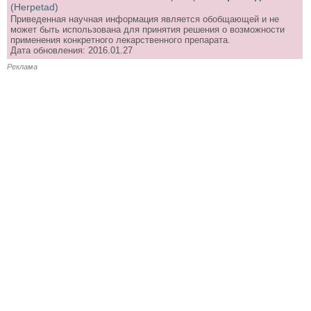
(Herpetad)
Приведенная научная информация является обобщающей и не
может быть использована для принятия решения о возможности
применения конкретного лекарственного препарата.
Дата обновления: 2016.01.27
Реклама