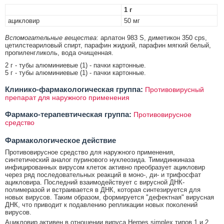
1 г
ацикловир
50 мг
Вспомогательные вещества
: арлатон 983 S, диметикон 350 cps,
цетилстеариловый спирт, парафин жидкий, парафин мягкий белый,
пропиленгликоль, вода очищенная.
2 г - тубы алюминиевые (1) - пачки картонные.
5 г - тубы алюминиевые (1) - пачки картонные.
Клинико-фармакологическая группа:
Противовирусный
препарат для наружного применения
Фармако-терапевтическая группа:
Противовирусное
средство
Фармакологическое действие
Противовирусное средство для наружного применения,
синтетический аналог пуринового нуклеозида. Тимидинкиназа
инфицированных вирусом клеток активно преобразует ацикловир
через ряд последовательных реакций в моно-, ди- и трифосфат
ацикловира. Последний взаимодействует с вирусной ДНК-
полимеразой и встраивается в ДНК, которая синтезируется для
новых вирусов. Таким образом, формируется "дефектная" вирусная
ДНК, что приводит к подавлению репликации новых поколений
вирусов.
Ацикловир активен в отношении вируса Herpes simplex типов 1 и 2,