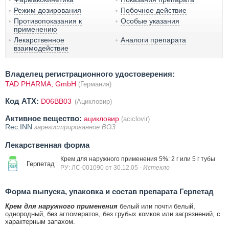
Режим дозирования
Побочное действие
Противопоказания к
Особые указания
применению
Лекарственное
Аналоги препарата
взаимодействие
Владелец регистрационного удостоверения:
TAD PHARMA, GmbH
(Германия)
Код ATX:
D06BB03
(Ацикловир)
Активное вещество:
ацикловир
(aciclovir)
Rec.INN
зарегистрированное ВОЗ
Лекарственная форма
Крем для наружного применения 5%: 2 г или 5 г тубы
Герпетад
РУ: ЛС-001090 от 30.12.05
- Истекло
Форма выпуска, упаковка и состав препарата Герпетад
Крем для наружного применения
белый или почти белый,
однородный, без агломератов, без грубых комков или загрязнений, с
характерным запахом.