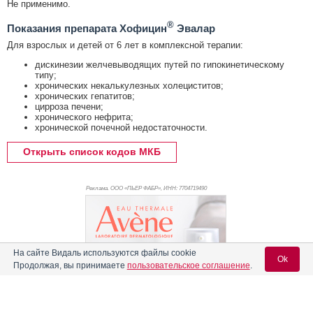
Не применимо.
®
Показания препарата Хофицин
Эвалар
Для взрослых и детей от 6 лет в комплексной терапии:
дискинезии желчевыводящих путей по гипокинетическому
типу;
хронических некалькулезных холециститов;
хронических гепатитов;
цирроза печени;
хронического нефрита;
хронической почечной недостаточности.
Открыть список кодов МКБ
Реклама. ООО «ПЬЕР ФАБР», ИНН: 770
4719490
На сайте Видаль используются файлы cookie
Ok
Продолжая, вы принимаете
пользовательское соглашение
.