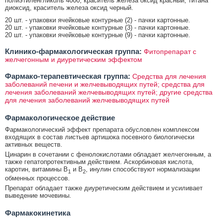
полиэтиленгликоль 4000, краситель железа оксид красный, титана
диоксид, краситель железа оксид черный.
20 шт. - упаковки ячейковые контурные (2) - пачки картонные.
20 шт. - упаковки ячейковые контурные (3) - пачки картонные.
20 шт. - упаковки ячейковые контурные (9) - пачки картонные.
Клинико-фармакологическая группа:
Фитопрепарат с
желчегонным и диуретическим эффектом
Фармако-терапевтическая группа:
Средства для лечения
заболеваний печени и желчевыводящих путей; средства для
лечения заболеваний желчевыводящих путей; другие средства
для лечения заболеваний желчевыводящих путей
Фармакологическое действие
Фармакологический эффект препарата обусловлен комплексом
входящих в состав листьев артишока посевного биологически
активных веществ.
Цинарин в сочетании с фенолокислотами обладает желчегонным, а
также гепатопротективным действием. Аскорбиновая кислота,
каротин, витамины B
и В
, инулин способствуют нормализации
1
2
обменных процессов.
Препарат обладает также диуретическим действием и усиливает
выведение мочевины.
Фармакокинетика