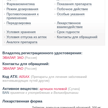
Фармакокинетика
Показания препарата
Режим дозирования
Побочное действие
Противопоказания к
Особые указания
применению
Передозировка
Лекарственное
взаимодействие
Условия хранения
Срок годности
Условия отпуска из аптек
Контакты для обращений
Аналоги препарата
Владелец регистрационного удостоверения:
ЭВАЛАР, ЗАО
(Россия)
Контакты для обращений:
ЭВАЛАР ЗАО
(Россия)
Код ATX:
A05AX
(Препараты для лечения заболеваний
желчевыводящих путей другие)
Активное вещество:
артишок полевой
(Cynara)
BAN
принятое к употреблению в Великобритании
Лекарственная форма
Таблетки, покрытые пленочной оболочкой, 200 мг: