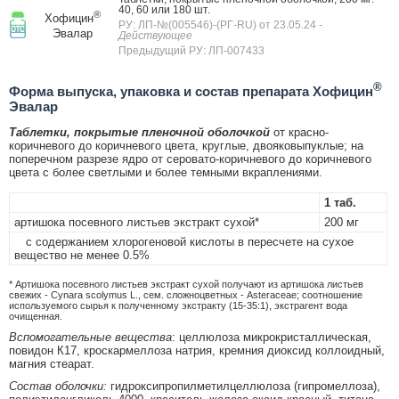
40, 60 или 180 шт.
®
Хофицин
РУ: ЛП-№(005546)-(РГ-RU) от 23.05.24
-
Эвалар
Действующее
Предыдущий РУ: ЛП-007433
®
Форма выпуска, упаковка и состав препарата Хофицин
Эвалар
Таблетки, покрытые пленочной оболочкой
от красно-
коричневого до коричневого цвета, круглые, двояковыпуклые; на
поперечном разрезе ядро от серовато-коричневого до коричневого
цвета с более светлыми и более темными вкраплениями.
1 таб.
артишока посевного листьев экстракт сухой*
200 мг
с содержанием хлорогеновой кислоты в пересчете на сухое
вещество не менее 0.5%
* Артишока посевного листьев экстракт сухой получают из артишока листьев
свежих - Cynara scolymus L., сем. сложноцветных - Asteraceae; соотношение
используемого сырья к полученному экстракту (15-35:1), экстрагент вода
очищенная.
Вспомогательные вещества
: целлюлоза микрокристаллическая,
повидон К17, кроскармеллоза натрия, кремния диоксид коллоидный,
магния стеарат.
Состав оболочки:
гидроксипропилметилцеллюлоза (гипромеллоза),