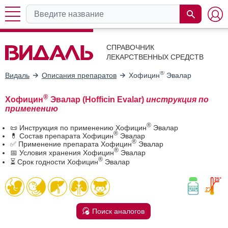
СПРАВОЧНИК
ЛЕКАРСТВЕННЫХ СРЕДСТВ
®
Видаль
Описания препаратов
Хофицин
Эвалар
®
Хофицин
Эвалар (Hofficin Evalar)
инструкция по
применению
®
📜 Инструкция по применению Хофицин
Эвалар
®
💊 Состав препарата Хофицин
Эвалар
®
✅ Применение препарата Хофицин
Эвалар
®
📅 Условия хранения Хофицин
Эвалар
®
⏳ Срок годности Хофицин
Эвалар
Поиск аналогов