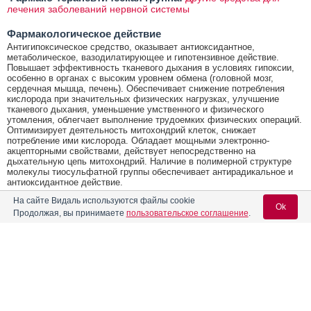
лечения заболеваний нервной системы
Фармакологическое действие
Антигипоксическое средство, оказывает антиоксидантное,
метаболическое, вазодилатирующее и гипотензивное действие.
Повышает эффективность тканевого дыхания в условиях гипоксии,
особенно в органах с высоким уровнем обмена (головной мозг,
сердечная мышца, печень). Обеспечивает снижение потребления
кислорода при значительных физических нагрузках, улучшение
тканевого дыхания, уменьшение умственного и физического
утомления, облегчает выполнение трудоемких физических операций.
Оптимизирует деятельность митохондрий клеток, снижает
потребление ими кислорода. Обладает мощными электронно-
акцепторными свойствами, действует непосредственно на
дыхательную цепь митохондрий. Наличие в полимерной структуре
молекулы тиосульфатной группы обеспечивает антирадикальное и
антиоксидантное действие.
На сайте Видаль используются файлы cookie
®
Показания активных веществ препарата Гипоксен
Ok
Продолжая, вы принимаете
пользовательское соглашение
.
Тяжелые травматические поражения; кровопотеря; обширные
оперативные вмешательства (в составе комплексной терапии).
Для приема внутрь: экстремальные и неблагоприятные условия,
сопровождающиеся недостатком кислорода: высокогорье, условия
Содержание
Вход для специалистов
Заполярья, подводные работы (для повышения работоспособности
организма); переутомление; повышенная утомляемость; умственное
E-mail учетной записи Vidal:
Форма выпуска, упаковка и состав
и физическое перенапряжение; повышенные нагрузки; операторская
деятельность.