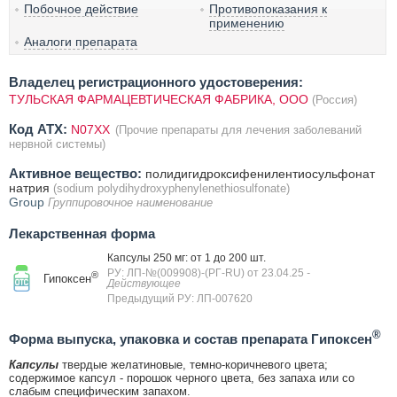
Побочное действие
Противопоказания к
применению
Аналоги препарата
Владелец регистрационного удостоверения:
ТУЛЬСКАЯ ФАРМАЦЕВТИЧЕСКАЯ ФАБРИКА, ООО
(Россия)
Код ATX:
N07XX
(Прочие препараты для лечения заболеваний
нервной системы)
Активное вещество:
полидигидроксифенилентиосульфонат
натрия
(sodium polydihydroxyphenylenethiosulfonate)
Group
Группировочное наименование
Лекарственная форма
Капсулы 250 мг: от 1 до 200 шт.
РУ: ЛП-№(009908)-(РГ-RU) от 23.04.25
-
®
Гипоксен
Действующее
Предыдущий РУ: ЛП-007620
®
Форма выпуска, упаковка и состав препарата Гипоксен
Капсулы
твердые желатиновые, темно-коричневого цвета;
содержимое капсул - порошок черного цвета, без запаха или со
слабым специфическим запахом.