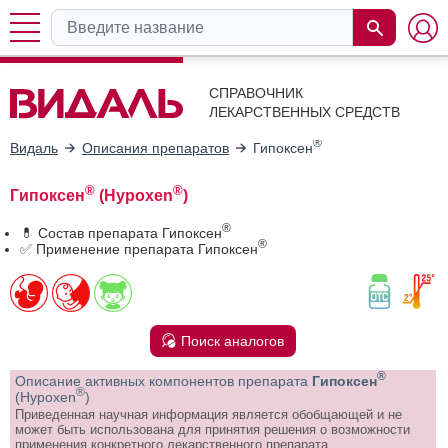
СПРАВОЧНИК
ЛЕКАРСТВЕННЫХ СРЕДСТВ
®
Видаль
Описания препаратов
Гипоксен
®
®
Гипоксен
(Hypoxen
)
®
💊 Состав препарата Гипоксен
®
✅ Применение препарата Гипоксен
Поиск аналогов
®
Описание активных компонентов препарата
Гипоксен
®
(Hypoxen
)
Приведенная научная информация является обобщающей и не
может быть использована для принятия решения о возможности
применения конкретного лекарственного препарата.