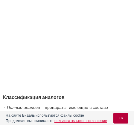
Классификация аналогов
Полные аналоги
– препараты, имеющие в составе
идентичные активные вещества и схожие формы выпуска.
На сайте Видаль используются файлы cookie
Групповые аналоги (доступны специалистам)
– препараты,
Ok
Продолжая, вы принимаете
пользовательское соглашение
.
содержащие активные вещества со схожим механизмом
действия и имеющие схожие формы выпуска.
Нозологические аналоги (доступны специалистам)
– могут