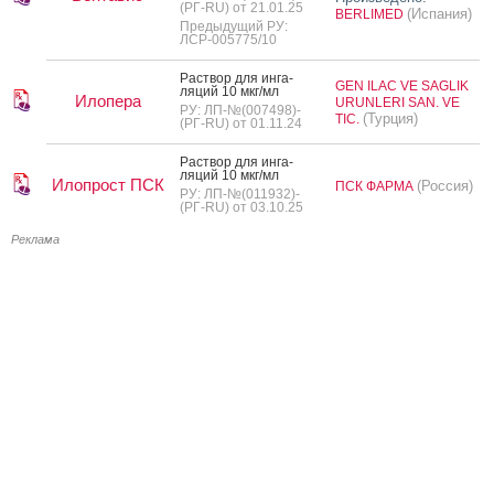
(РГ-RU) от 21.01.25
(Испания)
BERLIMED
Предыдущий РУ:
ЛСР-005775/10
Рас­твор для ин­га­
GEN ILAC VE SAGLIK
ляций 10 мкг/мл
Илопера
URUNLERI SAN. VE
РУ: ЛП-№(007498)-
(Турция)
TIC.
(РГ-RU) от 01.11.24
Рас­твор для ин­га­
ляций 10 мкг/мл
Илопрост ПСК
(Россия)
ПСК ФАРМА
РУ: ЛП-№(011932)-
(РГ-RU) от 03.10.25
Реклама