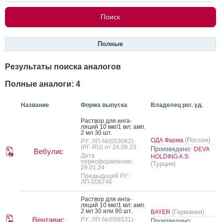
Полные
Результаты поиска аналогов
Полные аналоги: 4
Название
Форма выпуска
Владелец рег. уд.
Рас­твор для ин­га­
ляций 10 мкг/1 мл: амп.
2 мл 30 шт.
(Россия)
ОДА Фарма
РУ: ЛП-№(003062)-
(РГ-RU) от 24.08.23
Произведено:
DEVA
Вебулис
Дата
HOLDING A.S.
переоформления:
(Турция)
29.01.24
Предыдущий РУ:
ЛП-008746
Рас­твор для ин­га­
ляций 10 мкг/1 мл: амп.
2 мл 30 или 90 шт.
(Германия)
BAYER
Вентавис
РУ: ЛП-№(008531)-
Произведено: