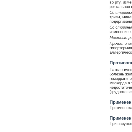
во рту, изм
ректальное 
Со стороны
тризм, миал
подергивани
Со стороны
изменение к
Местные ре
Прочие:
очен
гипертермия
аллергическ
Противоп
Патологичес
болезнь жел
геморрагиче
миокарда в 
недостаточн
(грудного в
Применени
Противопока
Применен
При нарушен