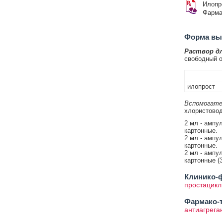
Илопр
Фарма
Форма вып
Раствор д
свободный о
илопрост
Вспомогате
хлористовод
2 мл - ампул
картонные.
2 мл - ампул
картонные.
2 мл - ампул
картонные (3
Клинико-ф
простацикл
Фармако-т
антиагрега