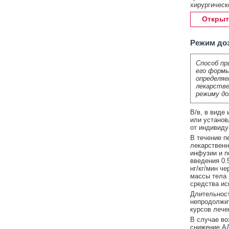
хирургическ
Открыт
Режим до
Способ пр
его формы
определяе
лекарстве
режиму до
В/в, в виде
или установ
от индивиду
В течение п
лекарственн
инфузии и п
введения 0.5
нг/кг/мин ч
массы тела 
средства ис
Длительност
непродолжит
курсов лечен
В случае во
снижение АД