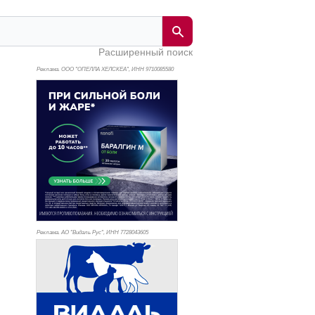
Расширенный поиск
Реклама. ООО "ОПЕЛЛА ХЕЛСКЕА", ИНН 971
0085580
Реклама. АО "Видаль Рус", ИНН 772
8043605