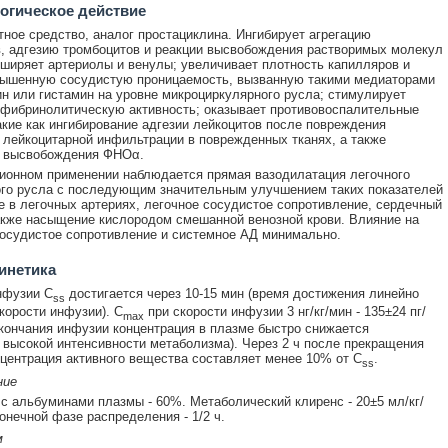
огическое действие
тное средство, аналог простациклина. Ингибирует агрегацию
, адгезию тромбоцитов и реакции высвобождения растворимых молекул
сширяет артериолы и венулы; увеличивает плотность капилляров и
вышенную сосудистую проницаемость, вызванную такими медиаторами
ин или гистамин на уровне микроциркулярного русла; стимулирует
фибринолитическую активность; оказывает противовоспалительные
кие как ингибирование адгезии лейкоцитов после повреждения
 лейкоцитарной инфильтрации в поврежденных тканях, а также
 высвобождения ФНОα.
ионном применении наблюдается прямая вазодилатация легочного
го русла с последующим значительным улучшением таких показателей
е в легочных артериях, легочное сосудистое сопротивление, сердечный
акже насыщение кислородом смешанной венозной крови. Влияние на
осудистое сопротивление и системное АД минимально.
инетика
нфузии C
достигается через 10-15 мин (время достижения линейно
ss
скорости инфузии). C
при скорости инфузии 3 нг/кг/мин - 135±24 пг/
max
кончания инфузии концентрация в плазме быстро снижается
 высокой интенсивности метаболизма). Через 2 ч после прекращения
центрация активного вещества составляет менее 10% от C
.
ss
ние
с альбуминами плазмы - 60%. Метаболический клиренс - 20±5 мл/кг/
онечной фазе распределения - 1/2 ч.
м