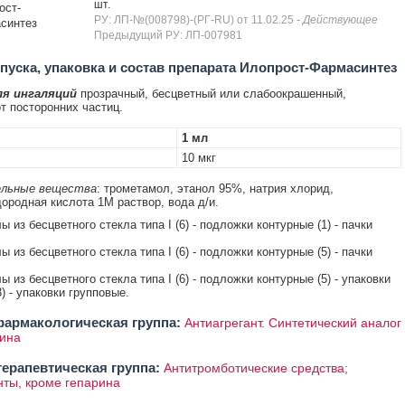
шт.
ост-
РУ: ЛП-№(008798)-(РГ-RU) от 11.02.25
- Действующее
синтез
Предыдущий РУ: ЛП-007981
уска, упаковка и состав препарата Илопрост-Фармасинтез
ля ингаляций
прозрачный, бесцветный или слабоокрашенный,
т посторонних частиц.
1 мл
10 мкг
льные вещества
: трометамол, этанол 95%, натрия хлорид,
ородная кислота 1М раствор, вода д/и.
ы из бесцветного стекла типа I (6) - подложки контурные (1) - пачки
ы из бесцветного стекла типа I (6) - подложки контурные (5) - пачки
ы из бесцветного стекла типа I (6) - подложки контурные (5) - упаковки
) - упаковки групповые.
армакологическая группа:
Антиагрегант. Синтетический аналог
ина
ерапевтическая группа:
Антитромботические средства;
нты, кроме гепарина