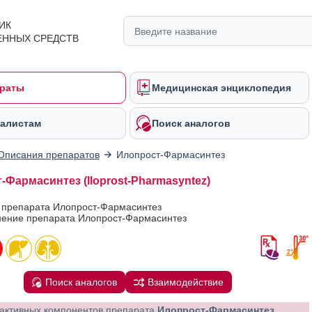
ИК
ЕННЫХ СРЕДСТВ
раты
Медицинская энциклопедия
алистам
Поиск аналогов
Описания препаратов
Илопрост-Фармасинтез
-Фармасинтез (Iloprost-Pharmasyntez)
в препарата Илопрост-Фармасинтез
ение препарата Илопрост-Фармасинтез
Поиск аналогов
Взаимодействие
активных компонентов препарата
Илопрост-Фармасинтез