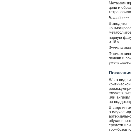
Метаболизир
цепи и обра
тетранорило
Выведение
Выводится, 
конъюгирова
метаболитов
первую фазу 
и 18 ч.
Фармакокине
Фармакокине
печени и по
уменьшается
Показания
В/в в виде 
критической
реваскуляри
случаях рис
или ангиопл
не поддающи
В виде инга
в случае ид
артериально
обусловленн
средств или
тромбозов и