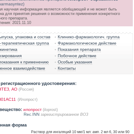
Pharmasyntez)
я научная информация является обобщающей и не может быть
на для принятия решения о возможности применения конкретного
ного препарата.
ения: 2021.11.10
пуска, упаковка и состав
Клинико-фармакологич. группа
терапевтическая группа
Фармакологическое действие
кинетика
Показания препарата
озирования
Побочное действие
показания к применению
Особые указания
венное взаимодействие
Контакты
регистрационного удостоверения:
ТЕЗ, АО
(Россия)
B01AC11
(Илопрост)
вещество:
илопрост
(iloprost)
Rec.INN
зарегистрированное ВОЗ
енная форма
Раствор для ингаляций 10 мкг/1 мл: амп. 2 мл 6, 30 или 90