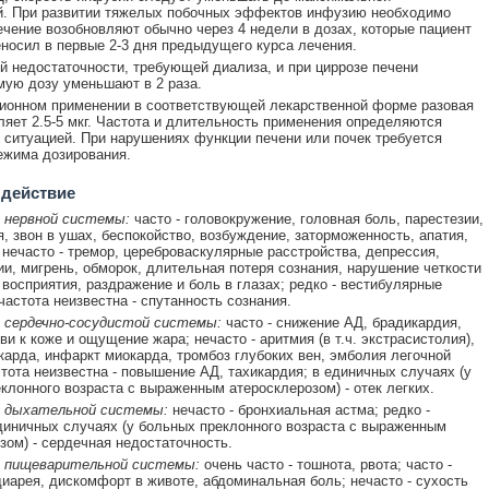
й. При развитии тяжелых побочных эффектов инфузию необходимо
ечение возобновляют обычно через 4 недели в дозах, которые пациент
носил в первые 2-3 дня предыдущего курса лечения.
й недостаточности, требующей диализа, и при циррозе печени
ую дозу уменьшают в 2 раза.
ионном применении в соответствующей лекарственной форме разовая
ляет 2.5-5 мкг. Частота и длительность применения определяются
 ситуацией. При нарушениях функции печени или почек требуется
ежима дозирования.
 действие
 нервной системы:
часто - головокружение, головная боль, парестезии,
я, звон в ушах, беспокойство, возбуждение, заторможенность, апатия,
 нечасто - тремор, цереброваскулярные расстройства, депрессия,
и, мигрень, обморок, длительная потеря сознания, нарушение четкости
 восприятия, раздражение и боль в глазах; редко - вестибулярные
частота неизвестна - спутанность сознания.
 сердечно-сосудистой системы:
часто - снижение АД, брадикардия,
ви к коже и ощущение жара; нечасто - аритмия (в т.ч. экстрасистолия),
арда, инфаркт миокарда, тромбоз глубоких вен, эмболия легочной
стота неизвестна - повышение АД, тахикардия; в единичных случаях (у
клонного возраста с выраженным атеросклерозом) - отек легких.
 дыхательной системы:
нечасто - бронхиальная астма; редко -
диничных случаях (у больных преклонного возраста с выраженным
зом) - сердечная недостаточность.
 пищеварительной системы:
очень часто - тошнота, рвота; часто -
диарея, дискомфорт в животе, абдоминальная боль; нечасто - сухость