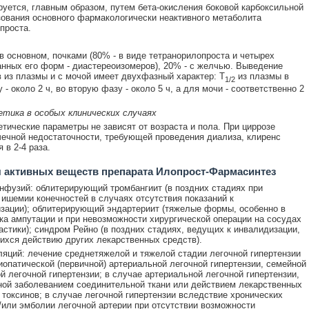
уется, главным образом, путем бета-окисления боковой карбоксильной
зования основного фармакологически неактивного метаболита
проста.
в основном, почками (80% - в виде тетранорилопроста и четырех
нных его форм - диастереоизомеров), 20% - с желчью. Выведение
 из плазмы и с мочой имеет двухфазный характер: T
из плазмы в
1/2
- около 2 ч, во вторую фазу - около 5 ч, а для мочи - соответственно 2
тика в особых клинических случаях
тические параметры не зависят от возраста и пола. При циррозе
чечной недостаточности, требующей проведения диализа, клиренс
 в 2-4 раза.
 активных веществ препарата Илопрост-Фармасинтез
инфузий: облитерирующий тромбангиит (в поздних стадиях при
 ишемии конечностей в случаях отсутствия показаний к
зации); облитерирующий эндартериит (тяжелые формы, особенно в
ка ампутации и при невозможности хирургической операции на сосудах
астики); синдром Рейно (в поздних стадиях, ведущих к инвалидизации,
хся действию других лекарственных средств).
ляций: лечение среднетяжелой и тяжелой стадии легочной гипертензии
иопатической (первичной) артериальной легочной гипертензии, семейной
й легочной гипертензии; в случае артериальной легочной гипертензии,
ой заболеванием соединительной ткани или действием лекарственных
 токсинов; в случае легочной гипертензии вследствие хронических
/или эмболии легочной артерии при отсутствии возможности