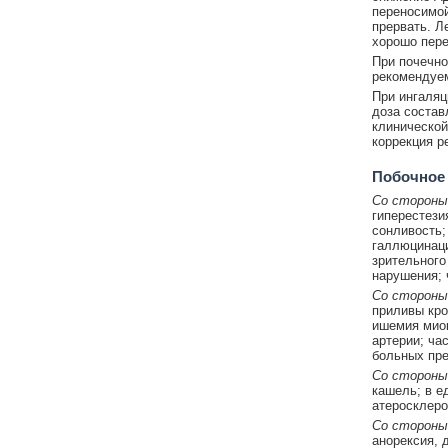
переносимо
прервать. Л
хорошо пере
При почечно
рекомендуем
При ингаляц
доза состав
клинической
коррекция р
Побочное
Со стороны
гиперестези
сонливость;
галлюцинаци
зрительного
нарушения; 
Со стороны
приливы кро
ишемия миок
артерии; ча
больных пре
Со стороны
кашель; в е
атеросклеро
Со стороны
анорексия, 