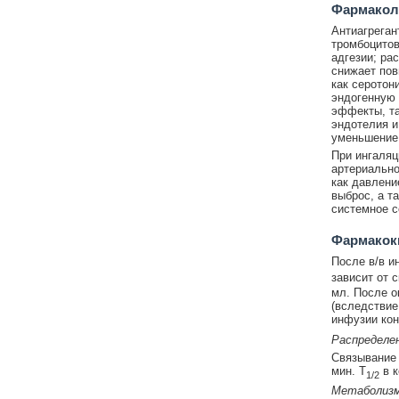
Фармакол
Антиагреган
тромбоцитов
адгезии; ра
снижает по
как серотон
эндогенную 
эффекты, та
эндотелия и
уменьшение
При ингаляц
артериально
как давлени
выброс, а т
системное с
Фармакок
После в/в и
зависит от 
мл. После о
(вследствие
инфузии кон
Распределе
Связывание 
мин. T
в к
1/2
Метаболиз