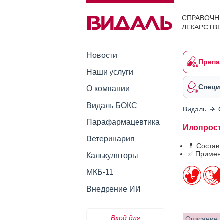
СПРАВОЧН
ЛЕКАРСТВ
Новости
Препа
Наши услуги
Специ
О компании
Видаль БОКС
Видаль
Парафармацевтика
Илопрост
Ветеринария
💊 Соста
✅ Примен
Калькуляторы
МКБ-11
Внедрение ИИ
Вход для
Описание 