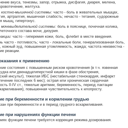
енение вкуса, тенезмы, запор, отрыжка, дисфагия, диарея, мелена,
кровотечение, желтуха.
 костно-мышечной системы:
часто - боль в жевательных мышцах,
гия, артралгия, мышечная слабость; нечасто - тетания, судорожные
я мышц, гипертонус.
 мочевыделительной системы:
боль в пояснице, почечная колика,
леточного состава мочи, дизурия.
акции:
часто - гиперемия кожи, боль, флебит в месте введения.
ь часто - потливость; часто - локальные боли, генерализованная боль,
, кожный зуд, повышенная утомляемость, жажда; частота неизвестна -
ие реакции.
оказания к применению
кие состояния с повышенным риском кровотечения (в т.ч. язвенная
удка или двенадцатиперстной кишки в фазе обострения,
ский инсульт), тяжелая ИБС (нестабильная стенокардия, инфаркт
течение последних 6 мес); острая или хроническая сердечная
ость II-IV ст., тяжелые аритмии, беременность, период лактации
скармливания), повышенная чувствительность к илопросту.
е при беременности и кормлении грудью
зан при беременности и в период грудного вскармливания.
ие при нарушениях функции печени
иях функции печени требуется коррекция режима дозирования.