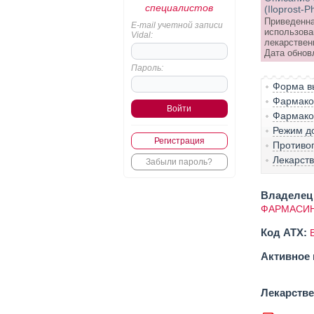
специалистов
(Iloprost-
Приведенна
E-mail учетной записи
использова
Vidal:
лекарствен
Дата обновл
Пароль:
Форма вы
Фармако-
Фармако
Режим д
Регистрация
Противо
Лекарст
Забыли пароль?
Владелец 
ФАРМАСИН
Код ATX:
Активное 
Лекарств