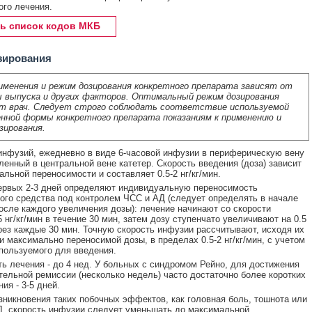
ого лечения.
ь список кодов МКБ
зирования
именения и режим дозирования конкретного препарата зависят от
 выпуска и других факторов. Оптимальный режим дозирования
т врач. Следует строго соблюдать соответствие используемой
нной формы конкретного препарата показаниям к применению и
зирования.
 инфузий, ежедневно в виде 6-часовой инфузии в периферическую вену
ленный в центральной вене катетер. Скорость введения (доза) зависит
альной переносимости и составляет 0.5-2 нг/кг/мин.
ервых 2-3 дней определяют индивидуальную переносимость
ого средства под контролем ЧСС и АД (следует определять в начале
осле каждого увеличения дозы): лечение начинают со скорости
 нг/кг/мин в течение 30 мин, затем дозу ступенчато увеличивают на 0.5
ерез каждые 30 мин. Точную скорость инфузии рассчитывают, исходя их
и максимально переносимой дозы, в пределах 0.5-2 нг/кг/мин, с учетом
пользуемого для введения.
ь лечения - до 4 нед. У больных с синдромом Рейно, для достижения
ельной ремиссии (несколько недель) часто достаточно более коротких
ия - 3-5 дней.
зникновения таких побочных эффектов, как головная боль, тошнота или
, скорость инфузии следует уменьшать до максимальной