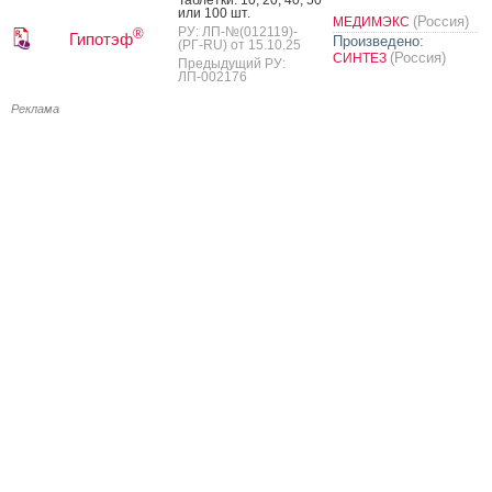
Таб­летки: 10, 20, 40, 50
или 100 шт.
(Россия)
МЕДИМЭКС
РУ: ЛП-№(012119)-
®
Гипотэф
Произведено:
(РГ-RU) от 15.10.25
(Россия)
СИНТЕЗ
Предыдущий РУ:
ЛП-002176
Реклама