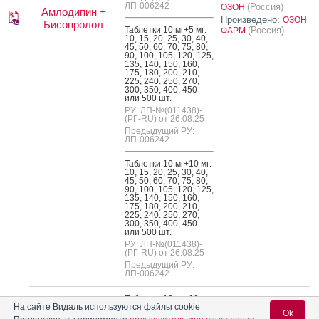
ЛП-006242
(Россия)
ОЗОН
Амлодипин +
Произведено:
ОЗОН
Бисопролол
Таб­летки 10 мг+5 мг:
(Россия)
ФАРМ
10, 15, 20, 25, 30, 40,
45, 50, 60, 70, 75, 80,
90, 100, 105, 120, 125,
135, 140, 150, 160,
175, 180, 200, 210,
225, 240. 250, 270,
300, 350, 400, 450
или 500 шт.
РУ: ЛП-№(011438)-
(РГ-RU) от 26.08.25
Предыдущий РУ:
ЛП-006242
Таб­летки 10 мг+10 мг:
10, 15, 20, 25, 30, 40,
45, 50, 60, 70, 75, 80,
90, 100, 105, 120, 125,
135, 140, 150, 160,
175, 180, 200, 210,
225, 240. 250, 270,
300, 350, 400, 450
или 500 шт.
РУ: ЛП-№(011438)-
(РГ-RU) от 26.08.25
Предыдущий РУ:
ЛП-006242
Таб­летки 10 мг+10 мг:
10, 14, 15, 20, 25, 28,
На сайте Видаль используются файлы cookie
Ok
30, 40, 42, 45, 50, 56,