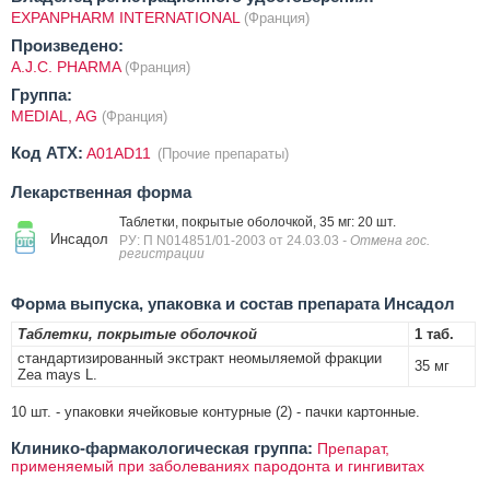
EXPANPHARM INTERNATIONAL
(Франция)
Произведено:
A.J.C. PHARMA
(Франция)
Группа:
MEDIAL, AG
(Франция)
Код ATX:
A01AD11
(Прочие препараты)
Лекарственная форма
Таблетки, покрытые оболочкой, 35 мг: 20 шт.
Инсадол
РУ: П N014851/01-2003 от 24.03.03
- Отмена гос.
регистрации
Форма выпуска, упаковка и состав препарата Инсадол
Таблетки, покрытые оболочкой
1 таб.
стандартизированный экстракт неомыляемой фракции
35 мг
Zea mays L.
10 шт. - упаковки ячейковые контурные (2) - пачки картонные.
Клинико-фармакологическая группа:
Препарат,
применяемый при заболеваниях пародонта и гингивитах