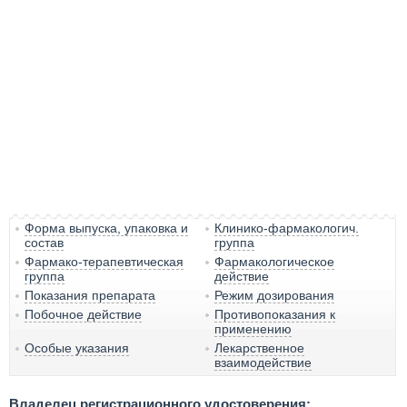
Форма выпуска, упаковка и
Клинико-фармакологич.
состав
группа
Фармако-терапевтическая
Фармакологическое
группа
действие
Показания препарата
Режим дозирования
Побочное действие
Противопоказания к
применению
Особые указания
Лекарственное
взаимодействие
Владелец регистрационного удостоверения: