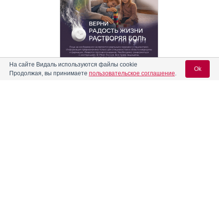
На сайте Видаль используются файлы cookie
Ok
Реклама
Продолжая, вы принимаете
пользовательское соглашение
.
Содержание
Вход для специалистов
E-mail учетной записи Vidal:
Форма выпуска, упаковка и состав
Клинико-фармакологич. группа
Пароль:
Фармако-терапевтическая группа
Фармакологическое действие
Показания препарата