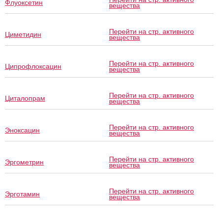
Флуоксетин
вещества
Перейти на стр. активного
Циметидин
вещества
Перейти на стр. активного
Ципрофлоксацин
вещества
Перейти на стр. активного
Циталопрам
вещества
Перейти на стр. активного
Эноксацин
вещества
Перейти на стр. активного
Эргометрин
вещества
Перейти на стр. активного
Эрготамин
вещества