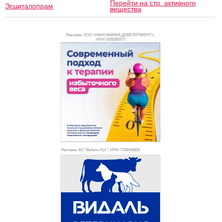
Перейти на стр. активного
Эсциталопрам
вещества
Реклама. ООО «НАНОФАРМА ДЕВЕЛОПМЕНТ»,
ИНН 165
5283577
Реклама. АО "Видаль Рус", ИНН 772
8043605