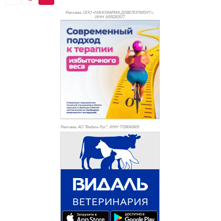
Реклама. ООО «НАНОФАРМА ДЕВЕЛОПМЕНТ»,
ИНН 165
5283577
Реклама. АО "Видаль Рус", ИНН 772
8043605