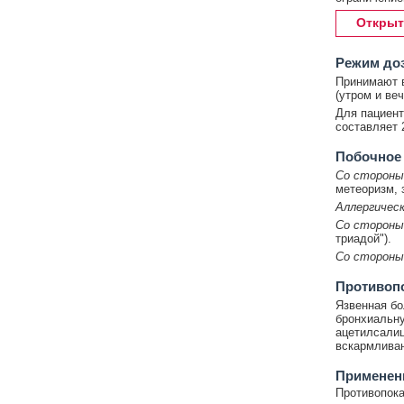
Открыт
Режим до
Принимают в
(утром и ве
Для пациент
составляет 2
Побочное
Со стороны
метеоризм, 
Аллергическ
Со стороны
триадой").
Со стороны
Противоп
Язвенная бо
бронхиальну
ацетилсалиц
вскармливан
Применени
Противопока