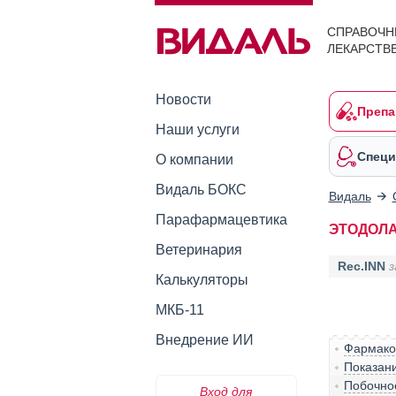
СПРАВОЧН
ЛЕКАРСТВ
Новости
Препа
Наши услуги
Специ
О компании
Видаль БОКС
Видаль
Парафармацевтика
ЭТОДОЛ
Ветеринария
Rec.INN
з
Калькуляторы
МКБ-11
Внедрение ИИ
Фармако
Показан
Побочно
Вход для