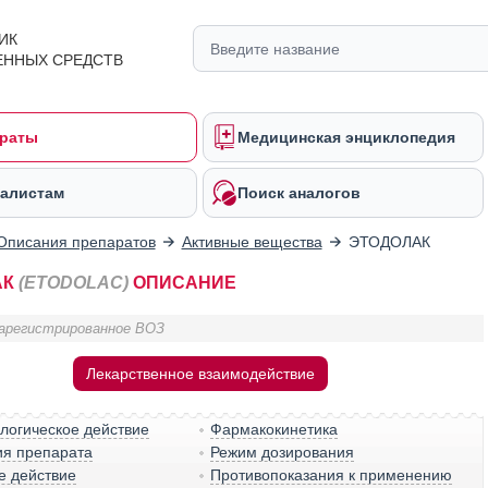
ИК
ЕННЫХ СРЕДСТВ
раты
Медицинская энциклопедия
алистам
Поиск аналогов
Описания препаратов
Активные вещества
ЭТОДОЛАК
АК
(ETODOLAC)
ОПИСАНИЕ
арегистрированное ВОЗ
Лекарственное взаимодействие
логическое действие
Фармакокинетика
ия препарата
Режим дозирования
е действие
Противопоказания к применению