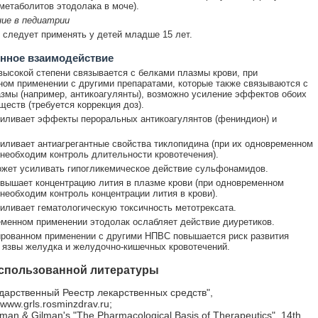
етаболитов этодолака в моче).
ние в педиатрии
 следует применять у детей младше 15 лет.
нное взаимодействие
высокой степени связывается с белками плазмы крови, при
ом применении с другими препаратами, которые также связываются с
змы (например, антикоагулянты), возможно усиление эффектов обоих
ществ (требуется коррекция доз).
иливает эффекты пероральных антикоагулянтов (фениндион) и
иливает антиагрегантные свойства тиклопидина (при их одновременном
необходим контроль длительности кровотечения).
жет усиливать гипогликемическое действие сульфонамидов.
вышает концентрацию лития в плазме крови (при одновременном
необходим контроль концентрации лития в крови).
иливает гематологическую токсичность метотрексата.
менном применении этодолак ослабляет действие диуретиков.
рованном применении с другими НПВС повышается риск развития
 язвы желудка и желудочно-кишечных кровотечений.
спользованной литературы
дарственный Реестр лекарственных средств",
//www.grls.rosminzdrav.ru;
an & Gilman's "The Pharmacological Basis of Therapeutics", 14th