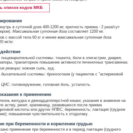
ь список кодов МКБ
зирования
нутрь в суточной дозе 400-1200 мг, кратность приема - 2 раза/сут
чером).
Максимальная суточная доза
составляет 1200 мг.
ов с массой тела 60 кг и менее
максимальная суточная доза
0 мг/кг.
 действие
 пищеварительной системы:
тошнота, боли в эпигастрии, диарея,
запоры, транзиторное повышение активности печеночных трансаминаз.
ие реакции
: кожная сыпь, зуд.
 дыхательной системы:
бронхоспазм (у пациентов с "аспириновой
 ЦНС:
головокружение, головная боль, усталость.
оказания к применению
лезнь желудка и двенадцатиперстной кишки; указания в анамнезе на
ю астму, ринит, крапивницу, развившихся после приема
иловой кислоты или других НПВС; беременность; лактация (грудное
ие); повышенная чувствительность к этодолаку.
е при беременности и кормлении грудью
зано применение при беременности и в период лактации (грудного