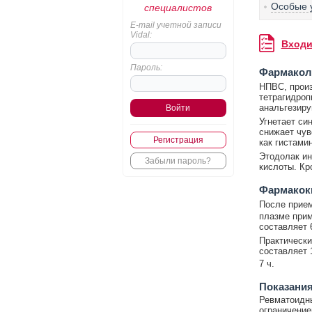
Особые 
специалистов
E-mail учетной записи
Vidal:
Входи
Пароль:
Фармакол
НПВС, произ
тетрагидроп
анальгезир
Угнетает си
снижает чув
Регистрация
как гистамин
Этодолак ин
Забыли пароль?
кислоты. Кр
Фармакок
После прием
плазме прим
составляет 
Практически
составляет 
7 ч.
Показани
Ревматоидны
ограничение