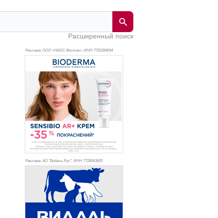
Расширенный поиск
Реклама. ООО «НАОС Восток», ИНН 772
0394094
Реклама. АО "Видаль Рус", ИНН 772
8043605