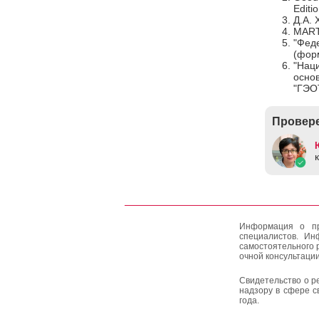
Editi
Д.А. 
MARTI
"Фед
(форм
"Наци
осно
"ГЭО
Провере
Информация о пр
специалистов. Ин
самостоятельного 
очной консультации
Свидетельство о р
надзору в сфере с
года.