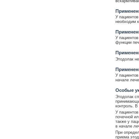
вскармливан
Применен
У пациентов
необходим к
Применен
У пациентов
функции печ
Применени
Этодолак не
Применен
У пациентов
начале лече
Особые у
Этодолак сп
принимающих
контроль. В
У пациентов
почечной ил
также у пац
в начале ле
При определ
приема этод