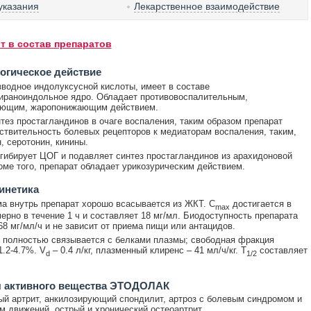
указания
Лекарственное взаимодействие
т в состав препаратов
огическое действие
водное индолуксусной кислоты, имеет в составе
ираноиндольное ядро. Обладает противовоспалительным,
ующим, жаропонижающим действием.
нтез простагландинов в очаге воспаления, таким образом препарат
ствительность болевых рецепторов к медиаторам воспаления, таким,
, серотонин, кинины.
гибирует ЦОГ и подавляет синтез простагландинов из арахидоновой
оме того, препарат обладает урикозурическим действием.
инетика
а внутрь препарат хорошо всасывается из ЖКТ. C
достигается в
max
ерно в течение 1 ч и составляет 18 мг/мл. Биодоступность препарата
68 мг/мл/ч и не зависит от приема пищи или антацидов.
 полностью связывается с белками плазмы; свободная фракция
1.2-4.7%. V
– 0.4 л/кг, плазменный клиренс – 41 мл/ч/кг. T
составляет
d
1/2
я активного вещества ЭТОДОЛАК
й артрит, анкилозирующий спондилит, артроз с болевым синдромом и
м движений, острый и хронический остеоартрит.