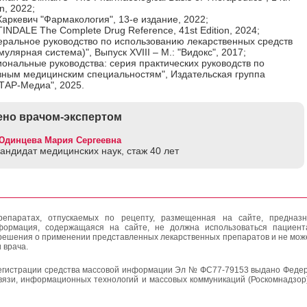
on, 2022;
Харкевич "Фармакология", 13-е издание, 2022;
NDALE The Complete Drug Reference, 41st Edition, 2024;
еральное руководство по использованию лекарственных средств
улярная система)", Выпуск XVIII – М.: "Видокс", 2017;
ональные руководства: серия практических руководств по
вным медицинским специальностям", Издательская группа
ТАР-Медиа", 2025.
но врачом-экспертом
Юдинцева Мария Сергеевна
кандидат медицинских наук, стаж 40 лет
епаратах, отпускаемых по рецепту, размещенная на сайте, предназн
формация, содержащаяся на сайте, не должна использоваться пациен
решения о применении представленных лекарственных препаратов и не мож
 врача.
егистрации средства массовой информации Эл № ФС77-79153 выдано Федер
вязи, информационных технологий и массовых коммуникаций (Роскомнадзор