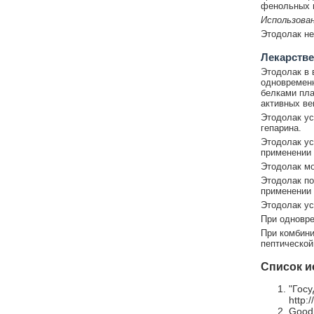
фенольных м
Использова
Этодолак не
Лекарстве
Этодолак в 
одновременн
белками пла
активных ве
Этодолак ус
гепарина.
Этодолак ус
применении 
Этодолак мо
Этодолак по
применении 
Этодолак ус
При одновре
При комбини
пептической
Список и
"Госу
http:
Goodm