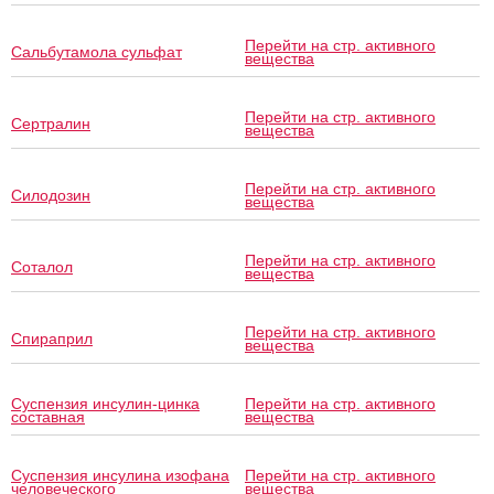
Перейти на стр. активного
Сальбутамола сульфат
вещества
Перейти на стр. активного
Сертралин
вещества
Перейти на стр. активного
Силодозин
вещества
Перейти на стр. активного
Соталол
вещества
Перейти на стр. активного
Спираприл
вещества
Суспензия инсулин-цинка
Перейти на стр. активного
составная
вещества
Суспензия инсулина изофана
Перейти на стр. активного
человеческого
вещества