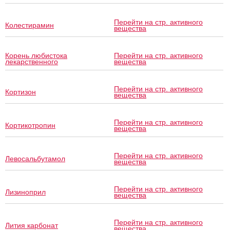
Перейти на стр. активного
Колестирамин
вещества
Корень любистока
Перейти на стр. активного
лекарственного
вещества
Перейти на стр. активного
Кортизон
вещества
Перейти на стр. активного
Кортикотропин
вещества
Перейти на стр. активного
Левосальбутамол
вещества
Перейти на стр. активного
Лизиноприл
вещества
Перейти на стр. активного
Лития карбонат
вещества