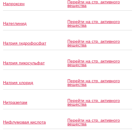
Перейти на стр. активного
Напроксен
вещества
Перейти на стр. активного
Натеглинид
вещества
Перейти на стр. активного
Натрия гидрофосфат
вещества
Перейти на стр. активного
Натрия пикосульфат
вещества
Перейти на стр. активного
Натрия хлорид
вещества
Перейти на стр. активного
Нитразепам
вещества
Перейти на стр. активного
Нифлумовая кислота
вещества