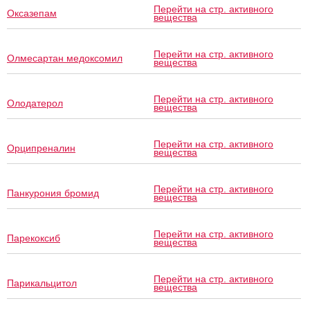
Перейти на стр. активного
Оксазепам
вещества
Перейти на стр. активного
Олмесартан медоксомил
вещества
Перейти на стр. активного
Олодатерол
вещества
Перейти на стр. активного
Орципреналин
вещества
Перейти на стр. активного
Панкурония бромид
вещества
Перейти на стр. активного
Парекоксиб
вещества
Перейти на стр. активного
Парикальцитол
вещества