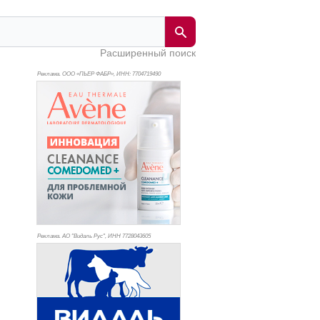
Расширенный поиск
Реклама. ООО «ПЬЕР ФАБР», ИНН: 770
4719490
Реклама. АО "Видаль Рус", ИНН 772
8043605