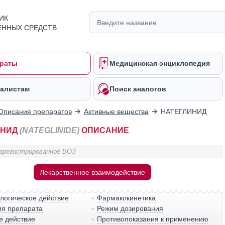
ИК
ЕННЫХ СРЕДСТВ
раты
Медицинская энциклопедия
алистам
Поиск аналогов
Описания препаратов
Активные вещества
НАТЕГЛИНИД
ИНИД
(NATEGLINIDE)
ОПИСАНИЕ
арегистрированное ВОЗ
Лекарственное взаимодействие
логическое действие
Фармакокинетика
ия препарата
Режим дозирования
е действие
Противопоказания к применению