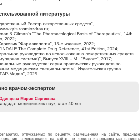
и.
спользованной литературы
дарственный Реестр лекарственных средств",
//www.grls.rosminzdrav.ru;
an & Gilman's "The Pharmacological Basis of Therapeutics", 14th
on, 2022;
Харкевич "Фармакология", 13-е издание, 2022;
NDALE The Complete Drug Reference, 41st Edition, 2024;
еральное руководство по использованию лекарственных средств
улярная система)", Выпуск XVIII – М.: "Видокс", 2017;
ональные руководства: серия практических руководств по
вным медицинским специальностям", Издательская группа
ТАР-Медиа", 2025.
но врачом-экспертом
Юдинцева Мария Сергеевна
кандидат медицинских наук, стаж 40 лет
епаратах, отпускаемых по рецепту, размещенная на сайте, предназн
формация, содержащаяся на сайте, не должна использоваться пациен