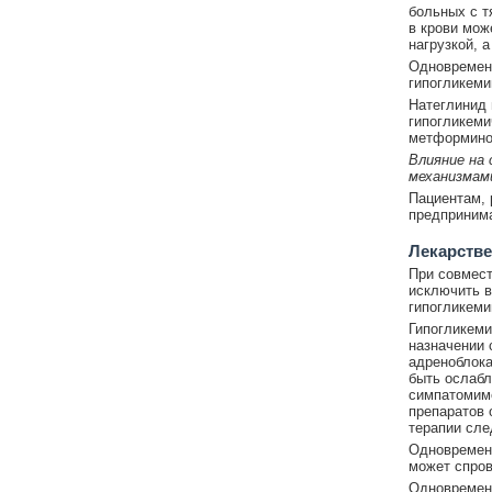
больных с т
в крови мож
нагрузкой, 
Одновременн
гипогликеми
Натеглинид 
гипогликеми
метформино
Влияние на
механизмам
Пациентам,
предпринима
Лекарстве
При совмест
исключить в
гипогликеми
Гипогликеми
назначении 
адреноблока
быть ослабл
симпатомиме
препаратов 
терапии сле
Одновременн
может спров
Одновременн