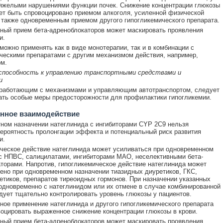
яжелыми нарушениями функции почек. Снижение концентрации глюкозы
ет быть спровоцировано приемом алкоголя, усиленной физической
а также одновременным приемом другого гипогликемического препарата.
ый прием бета-адреноблокаторов может маскировать проявления
и.
можно применять как в виде монотерапии, так и в комбинации с
ческими препаратами с другим механизмом действия, например,
м.
 способность к управлению транспортными средствами и
и
 работающим с механизмами и управляющим автотранспортом, следует
ть особые меры предосторожности для профилактики гипогликемии.
нное взаимодействие
ном назначении натеглинида с ингибиторами CYP 2С9 нельзя
ероятность пролонгации эффекта и потенциальный риск развития
и.
ческое действие натеглинида может усиливаться при одновременном
с НПВС, салицилатами, ингибиторами МАО, неселективными бета-
торами. Напротив, гипогликемическое действие натеглинида может
ено при одновременном назначении тиазидных диуретиков, ГКС,
тиков, препаратов тиреоидных гормонов. При назначении указанных
одновременно с натеглинидом или их отмене в случае комбинированной
дует тщательно контролировать уровень глюкозы у пациентов.
ое применение натеглинида и другого гипогликемического препарата
оцировать выраженное снижение концентрации глюкозы в крови.
ый прием бета-адреноблокаторов может маскировать проявления