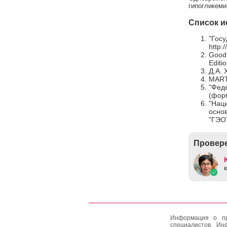
гипогликеми
Список и
"Госу
http:
Goodm
Editi
Д.А. 
MARTI
"Фед
(форм
"Наци
осно
"ГЭО
Провере
Информация о пр
специалистов. Ин