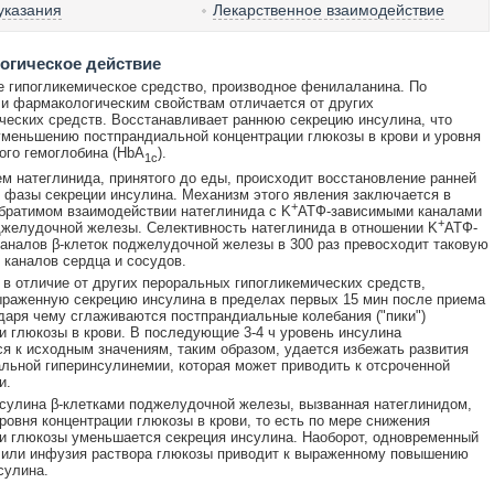
указания
Лекарственное взаимодействие
огическое действие
 гипогликемическое средство, производное фенилаланина. По
и фармакологическим свойствам отличается от других
ческих средств. Восстанавливает раннюю секрецию инсулина, что
уменьшению постпрандиальной концентрации глюкозы в крови и уровня
ого гемоглобина (HbA
).
1c
м натеглинида, принятого до еды, происходит восстановление ранней
) фазы секреции инсулина. Механизм этого явления заключается в
+
братимом взаимодействии натеглинида с K
АТФ-зависимыми каналами
+
джелудочной железы. Селективность натеглинида в отношении K
АТФ-
аналов β-клеток поджелудочной железы в 300 раз превосходит таковую
 каналов сердца и сосудов.
 в отличие от других пероральных гипогликемических средств,
раженную секрецию инсулина в пределах первых 15 мин после приема
даря чему сглаживаются постпрандиальные колебания ("пики")
и глюкозы в крови. В последующие 3-4 ч уровень инсулина
я к исходным значениям, таким образом, удается избежать развития
льной гиперинсулинемии, которая может приводить к отсроченной
и.
сулина β-клетками поджелудочной железы, вызванная натеглинидом,
уровня концентрации глюкозы в крови, то есть по мере снижения
и глюкозы уменьшается секреция инсулина. Наоборот, одновременный
 или инфузия раствора глюкозы приводит к выраженному повышению
сулина.