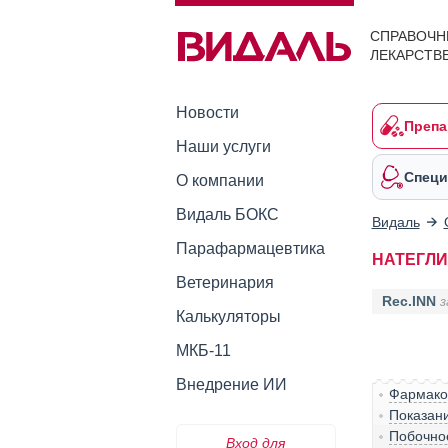
СПРАВОЧН
ЛЕКАРСТВ
Новости
Препа
Наши услуги
Специ
О компании
Видаль БОКС
Видаль
Парафармацевтика
НАТЕГЛ
Ветеринария
Rec.INN
з
Калькуляторы
МКБ-11
Внедрение ИИ
Фармако
Показан
Побочно
Вход для