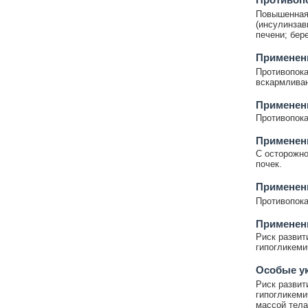
Повышенная 
(инсулинзав
печени; бер
Применени
Противопока
вскармливан
Применен
Противопока
Применен
С осторожн
почек.
Применени
Противопока
Применен
Риск развит
гипогликеми
Особые у
Риск развит
гипогликеми
массой тела