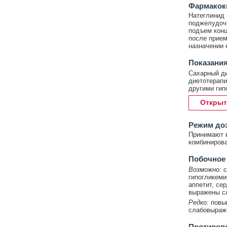
Фармакок
Натеглинид 
поджелудочн
подъем конц
после прием
назначении 
Показани
Сахарный ди
диетотерапи
другими гип
Открыт
Режим до
Принимают в
комбинирован
Побочное
Возможно:
с
гипогликеми
аппетит, се
выражены сл
Редко:
повыш
слабовыраже
Противоп