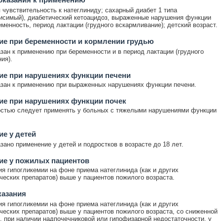
чувствительность к натеглиниду; сахарный диабет 1 типа
исимый), диабетический кетоацидоз, выраженные нарушения функции
еменность, период лактации (грудного вскармливание); детский возраст.
е при беременности и кормлении грудью
зан к применению при беременности и в период лактации (грудного
ия).
ие при нарушениях функции печени
зан к применению при выраженных нарушениях функции печени.
ие при нарушениях функции почек
остью следует применять у больных с тяжелыми нарушениями функции
е у детей
зано применение у детей и подростков в возрасте до 18 лет.
ие у пожилых пациентов
ия гипогликемии на фоне приема натеглинида (как и других
ческих препаратов) выше у пациентов пожилого возраста.
казания
ия гипогликемии на фоне приема натеглинида (как и других
ческих препаратов) выше у пациентов пожилого возраста, со сниженной
, при наличии надпочечниковой или гипофизарной недостаточности, у