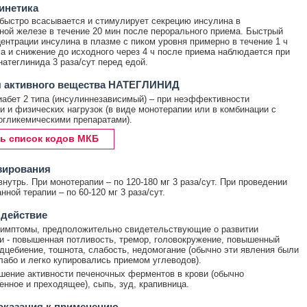
инетика
быстро всасывается и стимулирует секрецию инсулина в
ой железе в течение 20 мин после перорального приема. Быстрый
ентрации инсулина в плазме с пиком уровня примерно в течение 1 ч
а и снижение до исходного через 4 ч после приема наблюдается при
натеглинида 3 раза/сут перед едой.
я активного вещества НАТЕГЛИНИД
абет 2 типа (инсулиннезависимый) – при неэффективности
и и физических нагрузок (в виде монотерапии или в комбинации с
огликемическими препаратами).
ь список кодов МКБ
зирования
нутрь. При монотерапии – по 120-180 мг 3 раза/сут. При проведении
ной терапии – по 60-120 мг 3 раза/сут.
 действие
имптомы, предположительно свидетельствующие о развитии
и - повышенная потливость, тремор, головокружение, повышенный
рдцебиение, тошнота, слабость, недомогание (обычно эти явления были
або и легко купировались приемом углеводов).
ение активности печеночных ферментов в крови (обычно
нное и преходящее), сыпь, зуд, крапивница.
оказания к применению