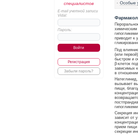
Особые 
специалистов
E-mail учетной записи
Vidal:
Фармакол
Пероральное
химическим 
Пароль:
гипогликеми
приводит к 
гликированн
Под влияние
(или первой
быстром и о
Регистрация
β-клеток по
зависимых к
Забыли пароль?
в отношении
Натеглинид,
вызывает вы
пищи, благо
концентраци
возвращаетс
постпрандиа
гипогликеми
Секреция ин
зависит от 
концентраци
прием пищи
секреции ин