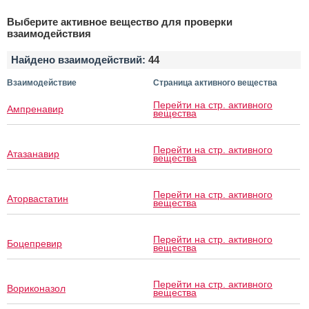
Выберите активное вещество для проверки
взаимодействия
Найдено взаимодействий:
44
Взаимодействие
Страница активного вещества
Перейти на стр. активного
Ампренавир
вещества
Перейти на стр. активного
Атазанавир
вещества
Перейти на стр. активного
Аторвастатин
вещества
Перейти на стр. активного
Боцепревир
вещества
Перейти на стр. активного
Вориконазол
вещества