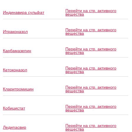
Перейти на стр. активного
Индинавира сульфат
вещества
Перейти на стр. активного
Итраконазол
вещества
Перейти на стр. активного
Карбамазепин
вещества
Перейти на стр. активного
Кетоконазол
вещества
Перейти на стр. активного
Кларитромицин
вещества
Перейти на стр. активного
Кобицистат
вещества
Перейти на стр. активного
Ледипасвир
вещества