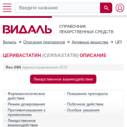
СПРАВОЧНИК
ЛЕКАРСТВЕННЫХ СРЕДСТВ
Видаль
Описания препаратов
Активные вещества
ЦЕРИ
ЦЕРИВАСТАТИН
(CERIVASTATIN)
ОПИСАНИЕ
Rec.INN
зарегистрированное ВОЗ
Лекарственное взаимодействие
Фармакологическое
Показания препарата
действие
Режим дозирования
Побочное действие
Противопоказания к
Особые указания
применению
Лекарственное
взаимодействие