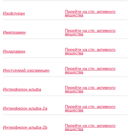
Перейти на стр. активного
Изофлуран
вещества
Перейти на стр. активного
Имипрамин
вещества
Перейти на стр. активного
Индапамид
вещества
Перейти на стр. активного
Инотузумаб озогамицин
вещества
Перейти на стр. активного
Интерферон альфа
вещества
Перейти на стр. активного
Интерферон альфа-2a
вещества
Перейти на стр. активного
Интерферон альфа-2b
вещества