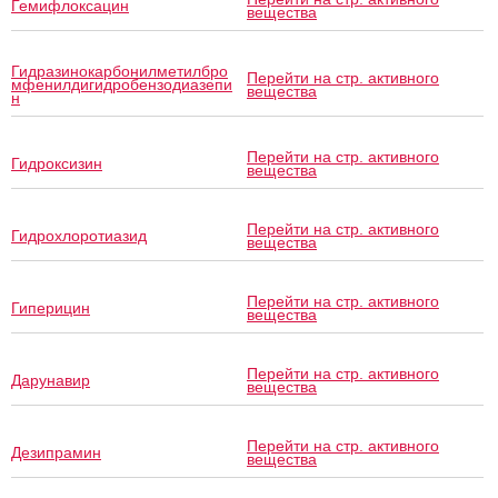
Гемифлоксацин
вещества
Гидразинокарбонилметилбро
Перейти на стр. активного
мфенилдигидробензодиазепи
вещества
н
Перейти на стр. активного
Гидроксизин
вещества
Перейти на стр. активного
Гидрохлоротиазид
вещества
Перейти на стр. активного
Гиперицин
вещества
Перейти на стр. активного
Дарунавир
вещества
Перейти на стр. активного
Дезипрамин
вещества