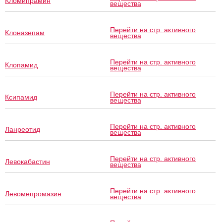
Кломипрамин
вещества
Перейти на стр. активного
Клоназепам
вещества
Перейти на стр. активного
Клопамид
вещества
Перейти на стр. активного
Ксипамид
вещества
Перейти на стр. активного
Ланреотид
вещества
Перейти на стр. активного
Левокабастин
вещества
Перейти на стр. активного
Левомепромазин
вещества