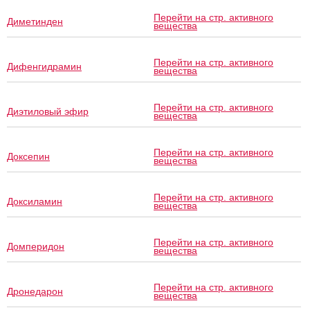
Перейти на стр. активного
Диметинден
вещества
Перейти на стр. активного
Дифенгидрамин
вещества
Перейти на стр. активного
Диэтиловый эфир
вещества
Перейти на стр. активного
Доксепин
вещества
Перейти на стр. активного
Доксиламин
вещества
Перейти на стр. активного
Домперидон
вещества
Перейти на стр. активного
Дронедарон
вещества