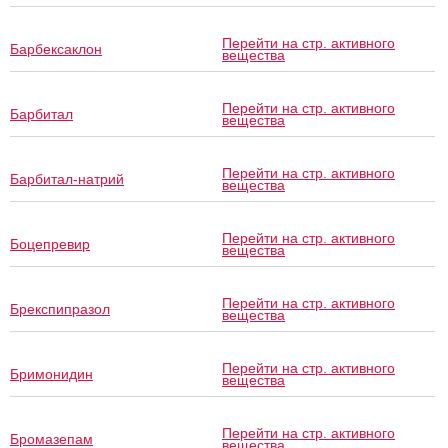
Перейти на стр. активного
Барбексаклон
вещества
Перейти на стр. активного
Барбитал
вещества
Перейти на стр. активного
Барбитал-натрий
вещества
Перейти на стр. активного
Боцепревир
вещества
Перейти на стр. активного
Брекспипразол
вещества
Перейти на стр. активного
Бримонидин
вещества
Перейти на стр. активного
Бромазепам
вещества