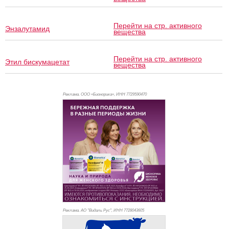
Перейти на стр. активного
Энзалутамид
вещества
Перейти на стр. активного
Этил бискумацетат
вещества
Реклама. ООО «Бионорика», ИНН 772
9590470
Реклама. АО "Видаль Рус", ИНН 772
8043605