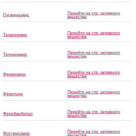
Перейти на стр. активного
Сугаммадекс
вещества
Перейти на стр. активного
Телапревир
вещества
Перейти на стр. активного
Типранавир
вещества
Перейти на стр. активного
Фениндион
вещества
Перейти на стр. активного
Фенитоин
вещества
Перейти на стр. активного
Фенобарбитал
вещества
Перейти на стр. активного
Фостемсавир
вещества