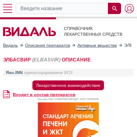
СПРАВОЧНИК
ЛЕКАРСТВЕННЫХ СРЕДСТВ
Видаль
Описания препаратов
Активные вещества
ЭЛБА
ЭЛБАСВИР
(ELBASVIR)
ОПИСАНИЕ
Rec.INN
зарегистрированное ВОЗ
Лекарственное взаимодействие
Входит в состав препаратов
Реклама. НАО "СЕВЕРНАЯ ЗВЕЗДА", ИНН 772
0185196