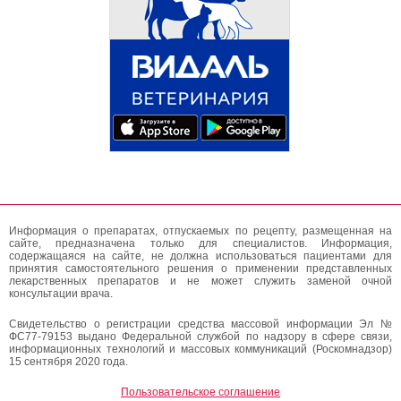
Информация о препаратах, отпускаемых по рецепту, размещенная на
сайте, предназначена только для специалистов. Информация,
содержащаяся на сайте, не должна использоваться пациентами для
принятия самостоятельного решения о применении представленных
лекарственных препаратов и не может служить заменой очной
консультации врача.
Свидетельство о регистрации средства массовой информации Эл №
ФС77-79153 выдано Федеральной службой по надзору в сфере связи,
информационных технологий и массовых коммуникаций (Роскомнадзор)
15 сентября 2020 года.
Пользовательское соглашение