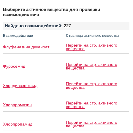
Выберите активное вещество для проверки
взаимодействия
Найдено взаимодействий:
227
Взаимодействие
Страница активного вещества
Перейти на стр. активного
Флуфеназина деканоат
вещества
Перейти на стр. активного
Фуросемид
вещества
Перейти на стр. активного
Хлордиазепоксид
вещества
Перейти на стр. активного
Хлорпромазин
вещества
Перейти на стр. активного
Хлорпропамид
вещества