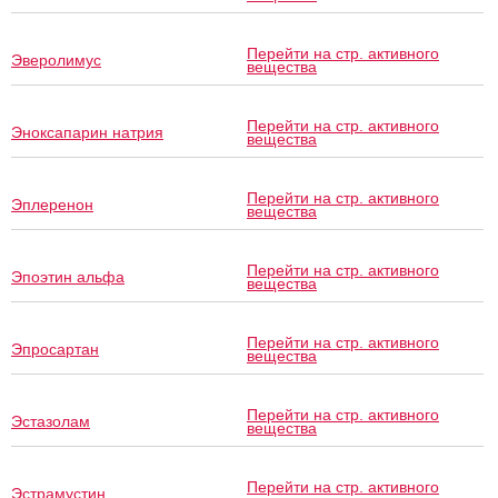
Перейти на стр. активного
Эверолимус
вещества
Перейти на стр. активного
Эноксапарин натрия
вещества
Перейти на стр. активного
Эплеренон
вещества
Перейти на стр. активного
Эпоэтин альфа
вещества
Перейти на стр. активного
Эпросартан
вещества
Перейти на стр. активного
Эстазолам
вещества
Перейти на стр. активного
Эстрамустин