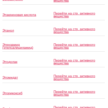
вещества
Перейти на стр. активного
Этакриновая кислота
вещества
Перейти на стр. активного
Этанол
вещества
Этензамид
Перейти на стр. активного
(этилсалициламид)
вещества
Перейти на стр. активного
Этодолак
вещества
Перейти на стр. активного
Этомидат
вещества
Перейти на стр. активного
Эторикоксиб
вещества
Перейти на стр. активного