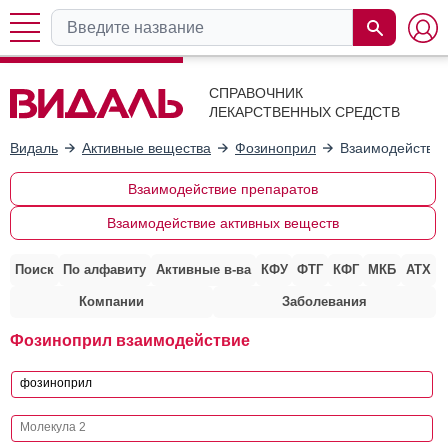
СПРАВОЧНИК
ЛЕКАРСТВЕННЫХ СРЕДСТВ
Видаль
Активные вещества
Фозиноприл
Взаимодействие
Взаимодействие препаратов
Взаимодействие активных веществ
Поиск
По алфавиту
Активные в-ва
КФУ
ФТГ
КФГ
МКБ
АТХ
Компании
Заболевания
Фозиноприл взаимодействие