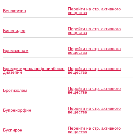
Перейти на стр. активного
Бенактизин
вещества
Перейти на стр. активного
Бипериден
вещества
Перейти на стр. активного
Бромазепам
вещества
Бромдигидрохлорфенилбензо
Перейти на стр. активного
диазепин
вещества
Перейти на стр. активного
Бротизолам
вещества
Перейти на стр. активного
Бупренорфин
вещества
Перейти на стр. активного
Буспирон
вещества