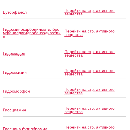
Перейти на стр. активного
Буторфанол
вещества
Гидразинокарбонилметилбро
Перейти на стр. активного
мфенилдигидробензодиазепи
вещества
н
Перейти на стр. активного
Гидрокодон
вещества
Перейти на стр. активного
Гидроксизин
вещества
Перейти на стр. активного
Гидроморфон
вещества
Перейти на стр. активного
Гиосциамин
вещества
Перейти на стр. активного
Гиосцина бутилбромид