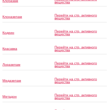
Клобазам
вещества
Перейти на стр. активного
Клоназепам
вещества
Перейти на стр. активного
Кодеин
вещества
Перейти на стр. активного
Красавка
вещества
Перейти на стр. активного
Лоразепам
вещества
Перейти на стр. активного
Медазепам
вещества
Перейти на стр. активного
Метадон
вещества