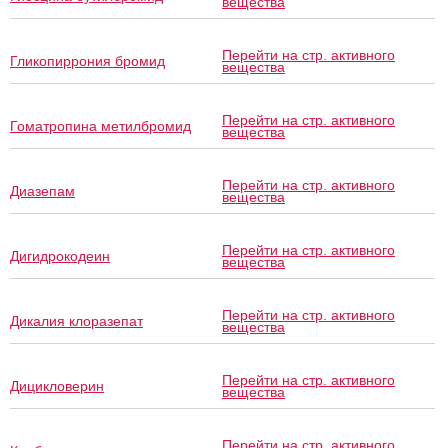
вещества
Перейти на стр. активного
Гликопиррония бромид
вещества
Перейти на стр. активного
Гоматропина метилбромид
вещества
Перейти на стр. активного
Диазепам
вещества
Перейти на стр. активного
Дигидрокодеин
вещества
Перейти на стр. активного
Дикалия клоразепат
вещества
Перейти на стр. активного
Дицикловерин
вещества
Перейти на стр. активного