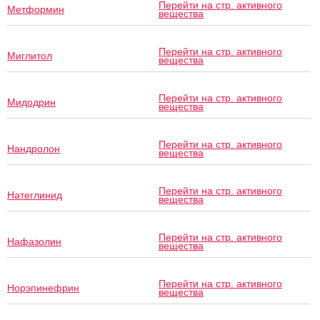
Перейти на стр. активного
Метформин
вещества
Перейти на стр. активного
Миглитол
вещества
Перейти на стр. активного
Мидодрин
вещества
Перейти на стр. активного
Нандролон
вещества
Перейти на стр. активного
Натеглинид
вещества
Перейти на стр. активного
Нафазолин
вещества
Перейти на стр. активного
Норэпинефрин
вещества