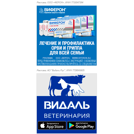
Реклама. ООО «ФЕРОН», ИНН 773
3047394
Реклама. АО "Видаль Рус", ИНН 772
8043605