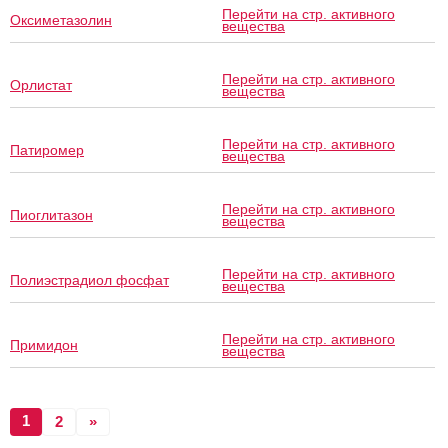
Перейти на стр. активного
Оксиметазолин
вещества
Перейти на стр. активного
Орлистат
вещества
Перейти на стр. активного
Патиромер
вещества
Перейти на стр. активного
Пиоглитазон
вещества
Перейти на стр. активного
Полиэстрадиол фосфат
вещества
Перейти на стр. активного
Примидон
вещества
1
2
»