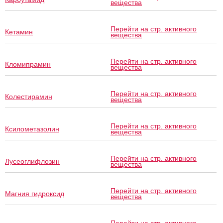
вещества
Перейти на стр. активного
Кетамин
вещества
Перейти на стр. активного
Кломипрамин
вещества
Перейти на стр. активного
Колестирамин
вещества
Перейти на стр. активного
Ксилометазолин
вещества
Перейти на стр. активного
Лусеоглифлозин
вещества
Перейти на стр. активного
Магния гидроксид
вещества