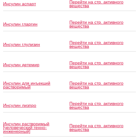
Перейти на стр. активного
Инсулин аспарт
вещества
Перейти на стр. активного
Инсулин гларгин
вещества
Перейти на стр. активного
Инсулин глулизин
вещества
Перейти на стр. активного
Инсулин детемир
вещества
Инсулин для инъекций
Перейти на стр. активного
растворимый
вещества
Перейти на стр. активного
Инсулин лизпро
вещества
Инсулин растворимый
Перейти на стр. активного
[человеческий генно-
вещества
инженерный]