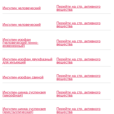
Перейти на стр. активного
Инсулин человеческий
вещества
Перейти на стр. активного
Инсулин человеческий
вещества
Инсулин-изофан
Перейти на стр. активного
(человеческий генно-
вещества
инженерный)
Инсулин-изофан двухфазный
Перейти на стр. активного
для инъекций
вещества
Перейти на стр. активного
Инсулин-изофан свиной
вещества
Инсулин-цинка суспензия
Перейти на стр. активного
(аморфная)
вещества
Инсулин-цинка суспензия
Перейти на стр. активного
(кристаллическая)
вещества