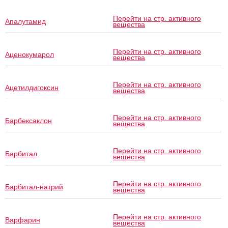
Перейти на стр. активного
Апалутамид
вещества
Перейти на стр. активного
Аценокумарол
вещества
Перейти на стр. активного
Ацетилдигоксин
вещества
Перейти на стр. активного
Барбексаклон
вещества
Перейти на стр. активного
Барбитал
вещества
Перейти на стр. активного
Барбитал-натрий
вещества
Перейти на стр. активного
Варфарин
вещества