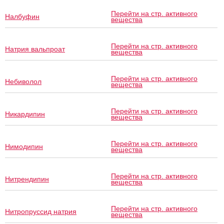
Перейти на стр. активного
Налбуфин
вещества
Перейти на стр. активного
Натрия вальпроат
вещества
Перейти на стр. активного
Небиволол
вещества
Перейти на стр. активного
Никардипин
вещества
Перейти на стр. активного
Нимодипин
вещества
Перейти на стр. активного
Нитрендипин
вещества
Перейти на стр. активного
Нитропруссид натрия
вещества