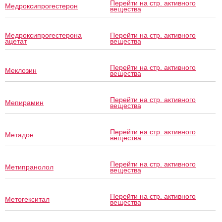
Перейти на стр. активного
Медроксипрогестерон
вещества
Медроксипрогестерона
Перейти на стр. активного
ацетат
вещества
Перейти на стр. активного
Меклозин
вещества
Перейти на стр. активного
Мепирамин
вещества
Перейти на стр. активного
Метадон
вещества
Перейти на стр. активного
Метипранолол
вещества
Перейти на стр. активного
Метогекситал
вещества