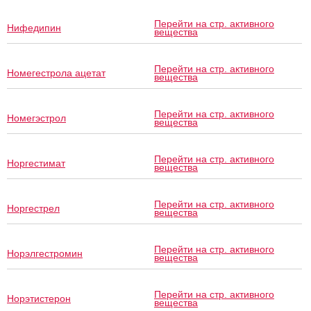
Перейти на стр. активного
Нифедипин
вещества
Перейти на стр. активного
Номегестрола ацетат
вещества
Перейти на стр. активного
Номегэстрол
вещества
Перейти на стр. активного
Норгестимат
вещества
Перейти на стр. активного
Норгестрел
вещества
Перейти на стр. активного
Норэлгестромин
вещества
Перейти на стр. активного
Норэтистерон
вещества