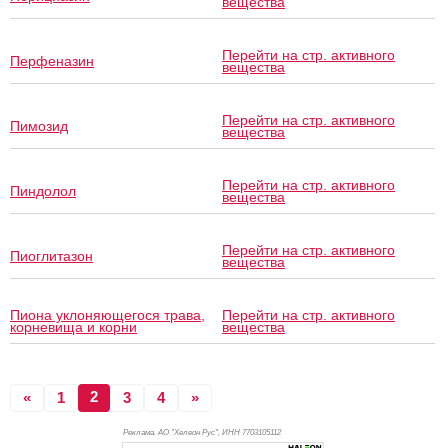
вещества
Перейти на стр. активного
Перфеназин
вещества
Перейти на стр. активного
Пимозид
вещества
Перейти на стр. активного
Пиндолол
вещества
Перейти на стр. активного
Пиоглитазон
вещества
Пиона уклоняющегося трава,
Перейти на стр. активного
корневища и корни
вещества
2
«
1
3
4
»
Реклама. АО "Хелеон Рус", ИНН 770
3105112