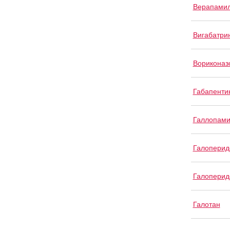
Верапами
Вигабатри
Вориконаз
Габапенти
Галлопам
Галоперид
Галоперид
Галотан