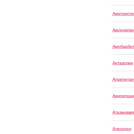
Амитрипти
Амлодипи
Амобарби
Антазолин
Апрепитан
Арипипраз
Атазанави
Атенолол