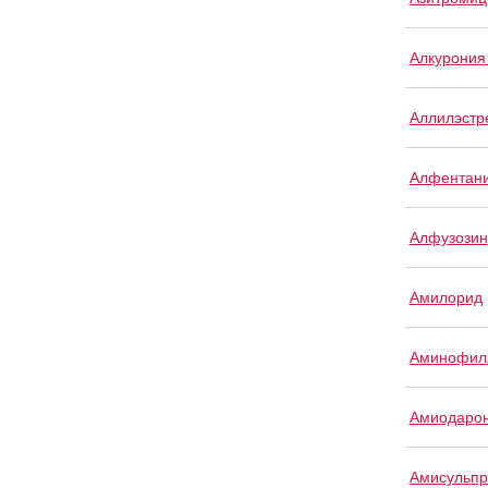
Алкурония
Аллилэстр
Алфентан
Алфузозин
Амилорид
Аминофил
Амиодаро
Амисульпр