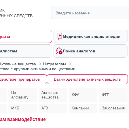
ИК
ЕННЫХ СРЕДСТВ
раты
Медицинская энциклопедия
алистам
Поиск аналогов
Активные вещества
Нитразепам
твие с другими активными веществами
действие препаратов
Взаимодействие активных веществ
По
Активные
КФУ
ФТГ
алфавиту
вещества
МКБ
АТХ
Компании
Заболевания
ам взаимодействие