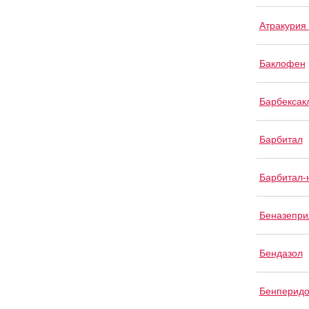
Атракурия
Баклофен
Барбексак
Барбитал
Барбитал-
Беназепри
Бендазол
Бенперид