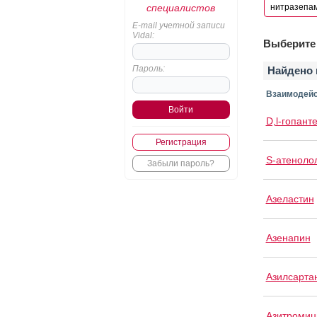
специалистов
E-mail учетной записи
Vidal:
Выберите 
Пароль:
Найдено 
Взаимодейс
D,l-гопант
Регистрация
S-атеноло
Забыли пароль?
Азеластин
Азенапин
Азилсарта
Азитромиц