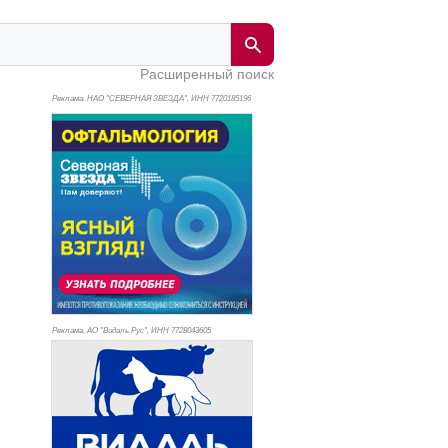
Расширенный поиск
Реклама. НАО "СЕВЕРНАЯ ЗВЕЗДА", ИНН 772
0185196
Реклама. АО "Видаль Рус", ИНН 772
8043605