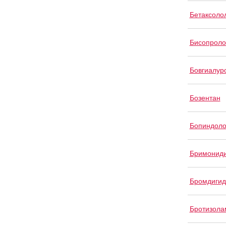
Бетаксоло
Бисопроло
Бовгиалур
Бозентан
Бопиндол
Бримонид
Бромдигид
Бротизола