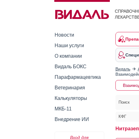
СПРАВОЧН
ЛЕКАРСТВ
Новости
Препа
Наши услуги
Специ
О компании
Видаль БОКС
Видаль
Взаимодейс
Парафармацевтика
Взаимо
Ветеринария
Калькуляторы
Поиск
МКБ-11
КФГ
Внедрение ИИ
Нитразеп
Вход для