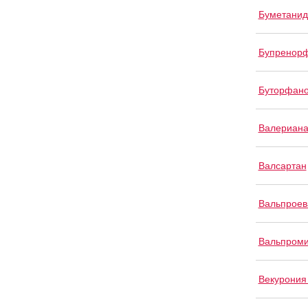
Буметанид
Бупренор
Буторфан
Валериан
Валсартан
Вальпроев
Вальпром
Векурония