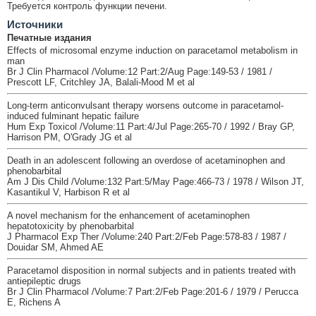
Требуется контроль функции печени.
Источники
Печатные издания
Effects of microsomal enzyme induction on paracetamol metabolism in
man
Br J Clin Pharmacol /Volume:12 Part:2/Aug Page:149-53 / 1981 /
Prescott LF, Critchley JA, Balali-Mood M et al
Long-term anticonvulsant therapy worsens outcome in paracetamol-
induced fulminant hepatic failure
Hum Exp Toxicol /Volume:11 Part:4/Jul Page:265-70 / 1992 / Bray GP,
Harrison PM, O'Grady JG et al
Death in an adolescent following an overdose of acetaminophen and
phenobarbital
Am J Dis Child /Volume:132 Part:5/May Page:466-73 / 1978 / Wilson JT,
Kasantikul V, Harbison R et al
A novel mechanism for the enhancement of acetaminophen
hepatotoxicity by phenobarbital
J Pharmacol Exp Ther /Volume:240 Part:2/Feb Page:578-83 / 1987 /
Douidar SM, Ahmed AE
Paracetamol disposition in normal subjects and in patients treated with
antiepileptic drugs
Br J Clin Pharmacol /Volume:7 Part:2/Feb Page:201-6 / 1979 / Perucca
E, Richens A