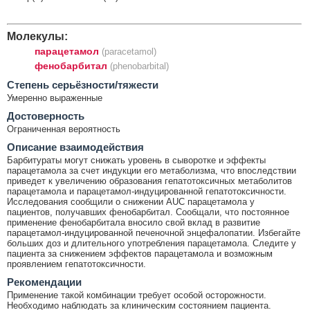
Молекулы:
парацетамол
(paracetamol)
фенобарбитал
(phenobarbital)
Cтепень серьёзности/тяжести
Умеренно выраженные
Достоверность
Ограниченная вероятность
Описание взаимодействия
Барбитураты могут снижать уровень в сыворотке и эффекты
парацетамола за счет индукции его метаболизма, что впоследствии
приведет к увеличению образования гепатотоксичных метаболитов
парацетамола и парацетамол-индуцированной гепатотоксичности.
Исследования сообщили о снижении AUC парацетамола у
пациентов, получавших фенобарбитал. Сообщали, что постоянное
применение фенобарбитала вносило свой вклад в развитие
парацетамол-индуцированной печеночной энцефалопатии. Избегайте
больших доз и длительного употребления парацетамола. Следите у
пациента за снижением эффектов парацетамола и возможным
проявлением гепатотоксичности.
Рекомендации
Применение такой комбинации требует особой осторожности.
Необходимо наблюдать за клиническим состоянием пациента.