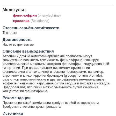
Молекулы:
фенилэфрин
(phenylephrine)
красавка
(Belladonna)
Cтепень серьёзности/тяжести
Тяжелые
Достоверность
Часто встречаемые
Описание взаимодействия
Атропин и другие антихолинергические препараты могут
значительно повышать токсичность фенилэфрина, блокируя
холинергический механизм контроля фенилэфрин-индуцированной
гипертонии. При параллельном системном применении
фенилэфрина с антихолинергическими препаратами, например,
атропином и гликопиррония бромидом (glycopyrronium bromide),
развились гипертонические и другие серьезные нежелательные
эффекты, например, нарушения ритма сердца и инфаркт миокарда.
Предполагают, что риски можно уменьшить путем снижения
концентрации фенилэфрина.
Рекомендации
Применение такой комбинации требует особой осторожности.
Требуется снижение дозы препарата.
Источники