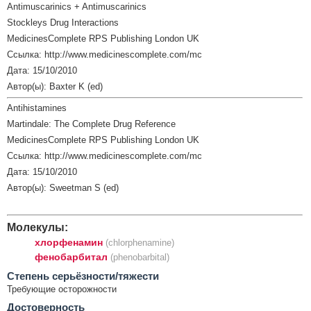
Antimuscarinics + Antimuscarinics
Stockleys Drug Interactions
MedicinesComplete RPS Publishing London UK
Ссылка: http://www.medicinescomplete.com/mc
Дата: 15/10/2010
Автор(ы): Baxter K (ed)
Antihistamines
Martindale: The Complete Drug Reference
MedicinesComplete RPS Publishing London UK
Ссылка: http://www.medicinescomplete.com/mc
Дата: 15/10/2010
Автор(ы): Sweetman S (ed)
Молекулы:
хлорфенамин
(chlorphenamine)
фенобарбитал
(phenobarbital)
Cтепень серьёзности/тяжести
Требующие осторожности
Достоверность