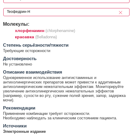
Молекулы:
хлорфенамин
(chlorphenamine)
красавка
(Belladonna)
Cтепень серьёзности/тяжести
Требующие осторожности
Достоверность
Не установлено
Описание взаимодействия
Одновременное использование антигистаминных и
антихолинергических препаратов может привести к аддитивным
антихолинергическим нежелательным эффектам. Мониторируйте
увеличение антихолинергических нежелательных эффектов
(например, сухости во рту, сужение полей зрения, запор, задержка
мочи).
Рекомендации
Применение комбинации требует осторожности.
Необходимо наблюдать за клиническим состоянием пациента.
Источники
Электронные издание