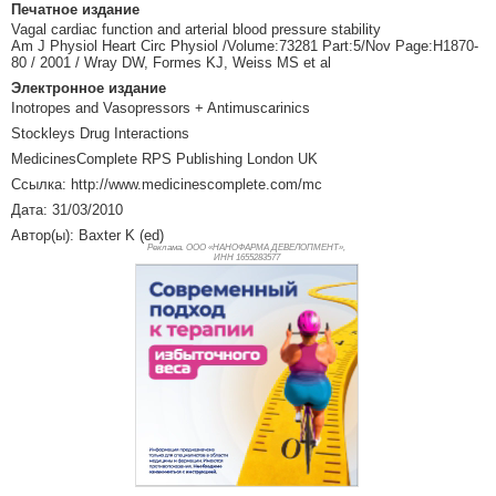
Печатное издание
Vagal cardiac function and arterial blood pressure stability
Am J Physiol Heart Circ Physiol /Volume:73281 Part:5/Nov Page:H1870-
80 / 2001 / Wray DW, Formes KJ, Weiss MS et al
Электронное издание
Inotropes and Vasopressors + Antimuscarinics
Stockleys Drug Interactions
MedicinesComplete RPS Publishing London UK
Ссылка: http://www.medicinescomplete.com/mc
Дата: 31/03/2010
Автор(ы): Baxter K (ed)
Реклама. ООО «НАНОФАРМА ДЕВЕЛОПМЕНТ»,
ИНН 165
5283577