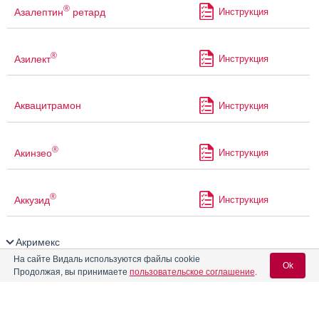
®
Азалептин
ретард
Инструкция
®
Азилект
Инструкция
Аквацитрамон
Инструкция
®
Акинзео
Инструкция
®
Аккузид
Инструкция
Акримекс
На сайте Видаль используются файлы cookie
Ok
®
Акрипамид
Инструкция
Продолжая, вы принимаете
пользовательское соглашение
.
®
Акрипамид
ретард
Инструкция