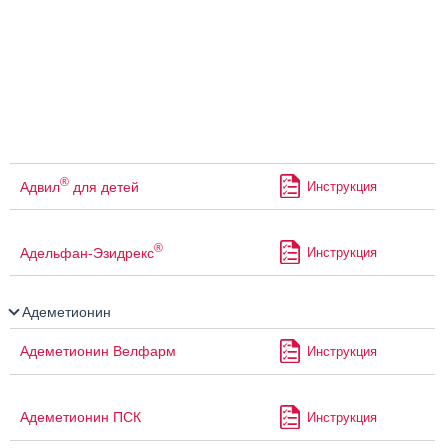
®
Адвил
для детей
Инструкция
®
Адельфан-Эзидрекс
Инструкция
Адеметионин
Адеметионин Велфарм
Инструкция
Адеметионин ПСК
Инструкция