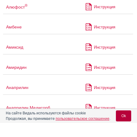
®
Алюфост
Инструкция
Амбене
Инструкция
Амиксид
Инструкция
Амиридин
Инструкция
Анаприлин
Инструкция
Анаприлин Медисорб
Инструкция
На сайте Видаль используются файлы cookie
Ok
Продолжая, вы принимаете
пользовательское соглашение
.
Анаприлин Реневал
Инструкция