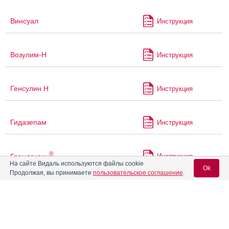
Винсуал
Инструкция
Возулим-Н
Инструкция
Генсулин Н
Инструкция
Гидазепам
Инструкция
®
Грандаксин
Инструкция
На сайте Видаль используются файлы cookie
Ok
Продолжая, вы принимаете
пользовательское соглашение
.
®
Грандапам
Инструкция
Вход для специалистов
®
Грандолика
E-mail учетной записи Vidal:
Инструкция